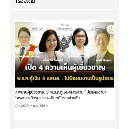
เรื่องเด่น
4 พยานผู้เชี่ยวชาญ ชี้ 'พ.ร.ก.กู้เงิน4แสนล้าน' ไม่มีแผนงาน/
โครงการเป็นรูปธรรม-เบียดบังรายจ่ายอื่น
09 สิงหาคม 2569