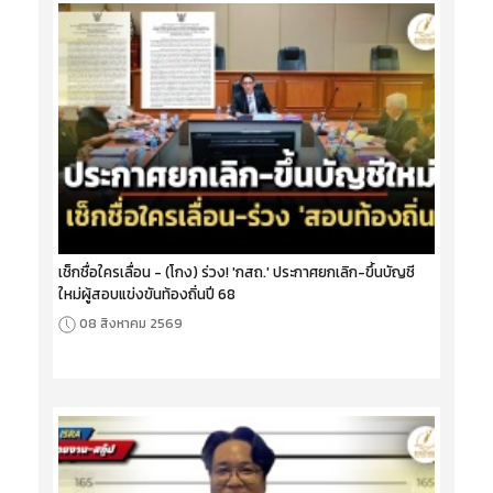
เช็กชื่อใครเลื่อน - (โกง) ร่วง! 'กสถ.' ประกาศยกเลิก-ขึ้นบัญชี
ใหม่ผู้สอบแข่งขันท้องถิ่นปี 68
08 สิงหาคม 2569