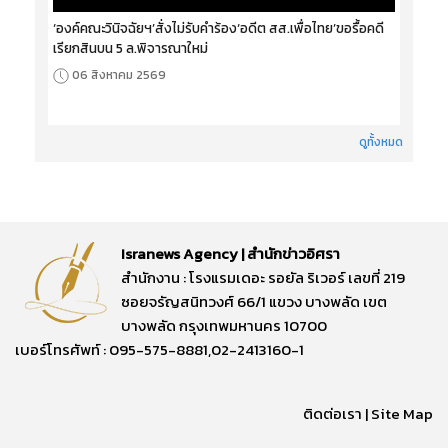
‘องค์คณะวินิจฉัยฯ’สั่งไม่รับคำร้อง‘อดีต สส.เพื่อไทย’ขอรื้อคดี
เรียกสินบน 5 ล.พิจารณาใหม่
06 สิงหาคม 2569
ดูทั้งหมด
Isranews Agency | สำนักข่าวอิศรา
สำนักงาน : โรงแรมเดอะ รอยัล ริเวอร์ เลขที่ 219
ซอยจรัญสนิทวงศ์ 66/1 แขวง บางพลัด เขต
บางพลัด กรุงเทพมหานคร 10700
เบอร์โทรศัพท์ : 095-575-8881,02-2413160-1
ติดต่อเรา
|
Site Map