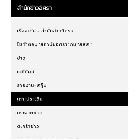
สำนักข่าวอิศรา
เรื่องเด่น - สำนักข่าวอิศรา
ไขคำตอบ 'สถาบันอิศรา' กับ 'สสส.'
ข่าว
เวทีทัศน์
รายงาน-สกู๊ป
เกาะประเด็น
กระจายข่าว
ตะกร้าข่าว