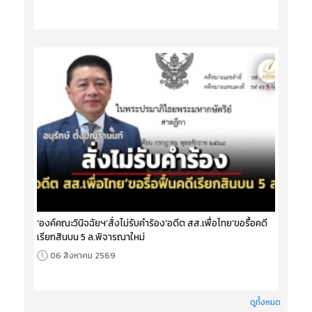
‘องค์คณะวินิจฉัยฯ’สั่งไม่รับคำร้อง‘อดีต สส.เพื่อไทย’ขอรื้อคดี
เรียกสินบน 5 ล.พิจารณาใหม่
06 สิงหาคม 2569
ดูทั้งหมด