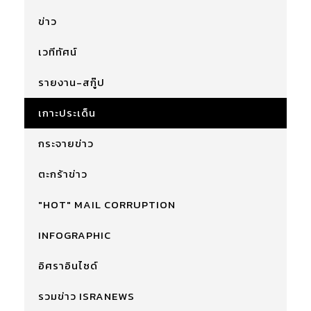
ข่าว
เวทีทัศน์
รายงาน-สกู๊ป
เกาะประเด็น
กระจายข่าว
ตะกร้าข่าว
"HOT" MAIL CORRUPTION
INFOGRAPHIC
อิศราอินไซด์
รวมข่าว ISRANEWS