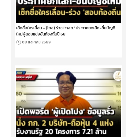
เช็กชื่อใครเลื่อน - (โกง) ร่วง! 'กสถ.' ประกาศยกเลิก-ขึ้นบัญชี
ใหม่ผู้สอบแข่งขันท้องถิ่นปี 68
08 สิงหาคม 2569