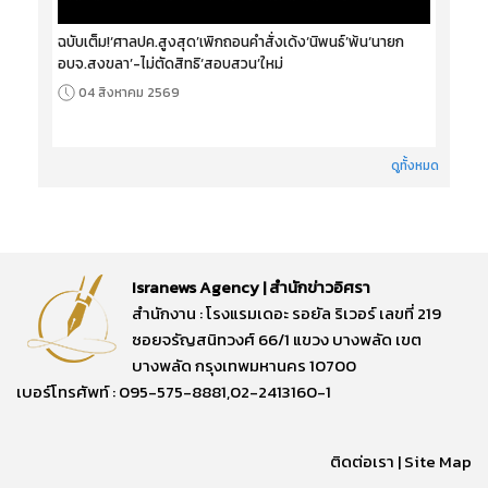
ฉบับเต็ม!‘ศาลปค.สูงสุด’เพิกถอนคำสั่งเด้ง‘นิพนธ์’พ้น‘นายก
อบจ.สงขลา’-ไม่ตัดสิทธิ‘สอบสวน’ใหม่
04 สิงหาคม 2569
ดูทั้งหมด
Isranews Agency | สำนักข่าวอิศรา
สำนักงาน : โรงแรมเดอะ รอยัล ริเวอร์ เลขที่ 219
ซอยจรัญสนิทวงศ์ 66/1 แขวง บางพลัด เขต
บางพลัด กรุงเทพมหานคร 10700
เบอร์โทรศัพท์ : 095-575-8881,02-2413160-1
ติดต่อเรา
|
Site Map