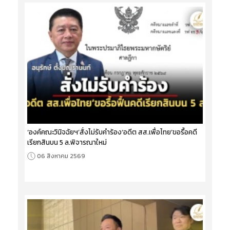
‘องค์คณะวินิจฉัยฯ’สั่งไม่รับคำร้อง‘อดีต สส.เพื่อไทย’ขอรื้อคดี
เรียกสินบน 5 ล.พิจารณาใหม่
06 สิงหาคม 2569