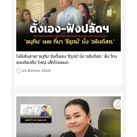
ไม่มีเส้นสาย! 'อนุทิน' รับตั้งเอง 'ธีรุตม์' นั่ง 'อธิบดีสถ.' ลั่น 'โกง
สอบท้องถิ่น' ใหญ่-เล็กโดนหมด
05 สิงหาคม 2569