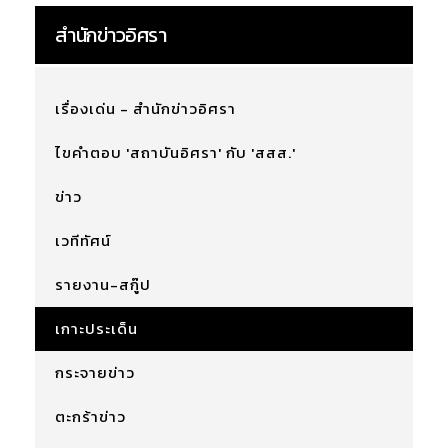
สำนักข่าวอิศรา
เรื่องเด่น - สำนักข่าวอิศรา
ไขคำตอบ 'สถาบันอิศรา' กับ 'สสส.'
ข่าว
เวทีทัศน์
รายงาน-สกู๊ป
เกาะประเด็น
กระจายข่าว
ตะกร้าข่าว