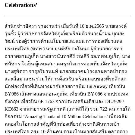
Celebrations’
สำนักข่าวอิศรา รายงานว่า เมื่อวันที่ 10 ธ.ค.2565 นายณรงค์
วุ่นซิ้ว ผู้ว่าราชการจังหวัดภูเก็ต พร้อมด้วยนางน้ำฝน บุณยะ
วัฒน์ รองผู้ว่าการด้านนโยบายและแผน การท่องเที่ยวแห่ง
ประเทศไทย (ททท.) นายมนต์ชัย ตะโหนด ผู้อำนวยการท่า
อากาศยานภูเก็ต นางสาวนันทาศิริ รณศิริ ผอ.ททท.ภูเก็ต, นาง
พนัชกร ใจเย็น ผู้แทนสมาคมธุรกิจการท่องเที่ยวจังหวัดภูเก็ต
นางสุพัตรา จารุอริยานนท์ นายกสมาคมโรงแรมหาดป่าตอง
และสื่อมวลชน ร่วมให้การต้อนรับ พร้อมมอบของที่ระลึกแก่
นักท่องเที่ยวที่เดินทางมากับสายการบิน Tui Airway เที่ยวบิน
BY086 เส้นทางลอนดอน-ภูเก็ต, เที่ยวบิน BY 086 จากประเทศ
อังกฤษ เที่ยวบิน 6E 1763 จากประเทศอินเดีย และ DL7929 /
KE663 จากสาธารณรัฐเกาหลี (เกาหลีใต้) รวม 722 คน ภายใต้
กิจกรรม ‘Amazing Thailand 10 Million Celebrations’ เพื่อเฉลิม
ฉลองในโอกาสสำคัญที่นักท่องเที่ยวต่างชาติเดินทางเข้า
ประเทศไทย ครบ 10 ล้านคน ตามเป้าหมายส่งเสริมตลาดต่าง