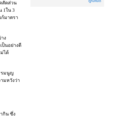
ดูทั้งหมด
ดสัดส่วน
น 1ใน 3
รแก้มาตรา
่าง
ป็นอย่างดี
่ได้
ธรรมนูญ
วามหวังว่า
กิน ซึ่ง