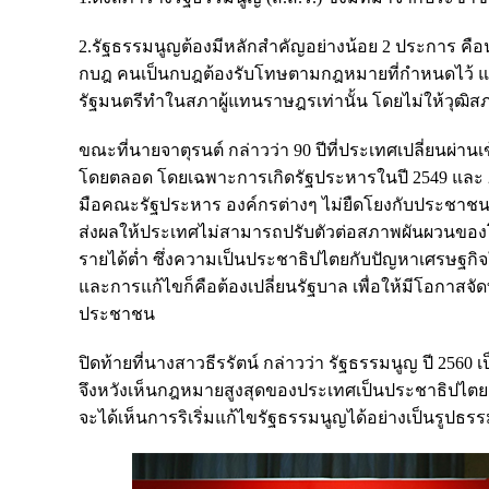
2.รัฐธรรมนูญต้องมีหลักสำคัญอย่างน้อย 2 ประการ คือ
กบฎ คนเป็นกบฎต้องรับโทษตามกฎหมายที่กำหนดไว้ และที
รัฐมนตรีทำในสภาผู้แทนราษฎรเท่านั้น โดยไม่ให้วุฒิสภ
ขณะที่นายจาตุรนต์ กล่าวว่า 90 ปีที่ประเทศเปลี่ยนผ่า
โดยตลอด โดยเฉพาะการเกิดรัฐประหารในปี 2549 และ 25
มือคณะรัฐประหาร องค์กรต่างๆ ไม่ยืดโยงกับประชาช
ส่งผลให้ประเทศไม่สามารถปรับตัวต่อสภาพผันผวนของโ
รายได้ต่ำ ซึ่งความเป็นประชาธิปไตยกับปัญหาเศรษฐกิ
และการแก้ไขก็คือต้องเปลี่ยนรัฐบาล เพื่อให้มีโอกาสจั
ประชาชน
ปิดท้ายที่นางสาวธีรรัตน์ กล่าวว่า รัฐธรรมนูญ ปี 25
จึงหวังเห็นกฎหมายสูงสุดของประเทศเป็นประชาธิปไตย จัด
จะได้เห็นการริเริ่มแก้ไขรัฐธรรมนูญได้อย่างเป็นรูปธร