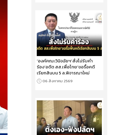
‘องค์คณะวินิจฉัยฯ’สั่งไม่รับคำ
ร้อง‘อดีต สส.เพื่อไทย’ขอรื้อคดี
เรียกสินบน 5 ล.พิจารณาใหม่
06 สิงหาคม 2569