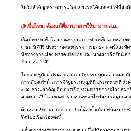
ในวันสำคัญ พรรคการเมือง 3 พรรคได้แถลงท่าทีที่สำคัญ 
@เพื่อไทย: ต้องแก้ที่มานายกฯให้มาจาก ส.ส.
เริ่มที่พรรคเพื่อไทย คณะกรรมการขับเคลื่อนยุทธศาสตร์
เกษม นิติสิริ ประธานคณะกรรมการยุทธศาสตร์และทิศ
ทิศทางการเมือง พรรคเพื่อไทย และ นางสาวธีรรัตน์ ส
ธันวาคม 2565
โดยนายชูศักดิ์ ศิรินิล กล่าวว่า รัฐธรรมนูญมีความสำคั
การเมืองเท่านั้น การมีรัฐธรรมนูญที่ดี ประเทศชาติ สั
2565 สาระสำคัญ คือ การเชิญชวนพรรคการเมือง สมาชิก
มาตรา 272 ในบทเฉพาะกาล และแก้ไขรัฐธรรมนูญ มาตร
ด้านนายชัยเกษม กล่าวว่า วันนี้ต้องย้ำเตือนพี่น้องปร
จึงมีขอเรียกร้องดังนี้
1.ตั้งสภาร่างรัฐธรรมนูญ (ส.ส.ร.) ซึ่งมีที่มาจากประชา