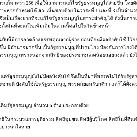
การแก้มาตรา 256 เพื่อให้สามารถแก้ไขรัฐธรรมนูญได้ง่ายขึ้น โดยตั
าะหากกำหนดให้ สว. เห็นชอบด้วย ในวาระที่ 1 และที่ 3 เป็นจำนว
ึงเป็นเรื่องยากที่จะแก้ไขรัฐธรรมนูญในสาระสำคัญได้ ดังนั้นกา
มั่นที่จะแก้ไขเพิ่มเติมในส่วนนี้ต่อไปในวันข้างหน้า
บนี้มีการอวดอ้างสรรพคุณจากผู้ร่าง ก่อนที่จะมีผลบังคับใช้ ไว้อย
้น มีอำนาจมากขึ้น เป็นรัฐธรรมนูญที่ปราบโกง ป้องกันการโกงได้เ
รัฐธรรมนูญ เพราะนอกจากสิทธิของประชาชนลดน้อยถอยลงแล้ว ยังไม
ต่รัฐธรรมนูญยังไม่มีผลบังคับใช้ จึงเป็นที่มาที่พรรคไม่ได้รับรัฐ
ะชามติ บังคับใช้เป็นรัฐธรรมนูญ พรรคก็ยอมรับกติกา แต่ก็ได้ตั้งค
มเติมรัฐธรรมนูญ จำนวน 6 ร่าง ประกอบด้วย
ิในกระบวนการยุติธรรม สิทธิชุมชน สิทธิผู้บริโภค สิทธิในที่ดินทำ
อย่างน่าใจหาย