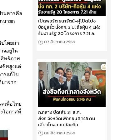
ฐประหารคือ
เปิดพอร์ต ธนารัตน์-ผู้เปิดโปง
ือกนายก
ข้อมูลรั่ว นั่งกก. 2 บ. ถือหุ้น 4 แห่ง
รับงานรัฐ 20 โครงการ 7.21 ล.
07 สิงหาคม 2569
าธิปไตยมา
าจอยู่ใน
สิทธิภาพ
ชีพสูงแต่
การแก้ไข
ที่มาจาก
รคเพื่อไทย
ก.กลาง ขีดเส้น 31 ส.ค.
ังโอกาสที่
ส่งก.จังหวัดเพิกถอน 5,145 คน
เอี่ยวโกงสอบท้องถิ่น
06 สิงหาคม 2569