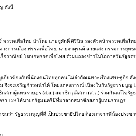
ดังนี้
 พรรคเพื่อไทย นำโดย นายชูศักดิ์ ศิรินิล รองหัวหน้าพรรคเพื่อไท
ทางการเมือง พรรคเพื่อไทย, นายจาตุรนต์ ฉายแสง กรรมการยุทธ
ำเร็จวาณิชย์ โฆษกพรรคเพื่อไทย ร่วมแถลงข่าวในโอกาสวันรัฐธร
ญเกี่ยวข้องกับพี่น้องคนไทยทุกคน ไม่จำกัดเฉพาะเรื่องเศรษฐกิจ สั
งคม จึงจะเจริญก้าวหน้าได้ โดยแถลงการณ์ เนื่องในวันรัฐธรรมนูญ 
สภาผู้แทนราษฎร (ส.ส.) สมาชิกวุฒิสภา (ส.ว.) ร่วมกันแก้ไขรัฐ
า 159 ให้นายกรัฐมนตรีมีที่มาจากสมาชิกสภาผู้แทนราษฎร
ะชาชนว่า รัฐธรรมนูญที่ดี เป็นประชาธิปไตย ต้องมาจากพี่น้องประชา
ชน