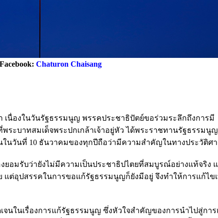
Facebook:
Chaturon Chaisang
 เนื่องในวันรัฐธรรมนูญ พรรคประชาธิปัตย์ขอร่วมระลึกถึงการมี
่พระบาทสมเด็จพระปกเกล้าเจ้าอยู่หัว ได้พระราชทานรัฐธรรมนูญใ
ั้นในวันที่ 10 ธันวาคมของทุกปีถือว่ามีความสำคัญในทางประวัติศา
องยอมรับว่ายังไม่มีความเป็นประชาธิปไตยที่สมบูรณ์อย่างแท้จริง
ต่อุปสรรคในการขอแก้รัฐธรรมนูญก็ยังมีอยู่ จึงทำให้การแก้ไขเพ
ดเจนในเรื่องการแก้รัฐธรรมนูญ ซึ่งหัวใจสำคัญของการนำไปสู่การ