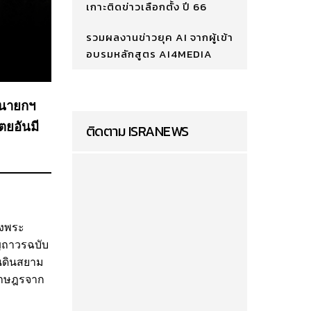
เกาะติดข่าวเลือกตั้ง ปี 66
รวมผลงานข่าวยุค AI จากผู้เข้า
อบรมหลักสูตร AI4MEDIA
 นายกฯ
ตยอันมี
ติดตาม ISRANEWS
รงพระ
ูญถาวรฉบับ
นดินสยาม
ะราษฎรจาก