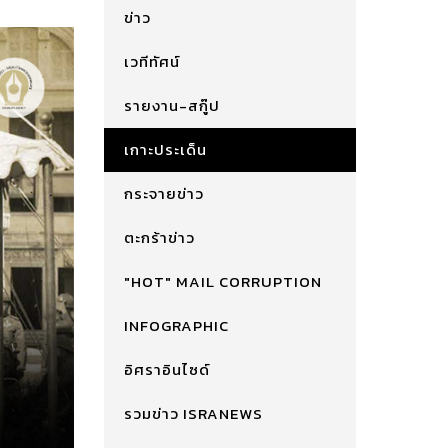
ข่าว
เวทีทัศน์
รายงาน-สกู๊ป
เกาะประเด็น
กระจายข่าว
ตะกร้าข่าว
"HOT" MAIL CORRUPTION
INFOGRAPHIC
อิศราอินไซด์
รวมข่าว ISRANEWS