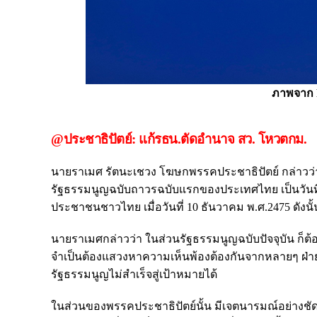
ภาพจาก 
@ประชาธิปัตย์: แก้รธน.ตัดอำนาจ สว. โหวตกม.
นายราเมศ รัตนะเชวง โฆษกพรรคประชาธิปัตย์ กล่าวว่า
รัฐธรรมนูญฉบับถาวรฉบับแรกของประเทศไทย เป็นวันที
ประชาชนชาวไทย เมื่อวันที่ 10 ธันวาคม พ.ศ.2475 ดังน
นายราเมศกล่าวว่า ในส่วนรัฐธรรมนูญฉบับปัจจุบัน ก็ต้
จำเป็นต้องแสวงหาความเห็นพ้องต้องกันจากหลายๆ ฝ่าย แ
รัฐธรรมนูญไม่สำเร็จสู่เป้าหมายได้
ในส่วนของพรรคประชาธิปัตย์นั้น มีเจตนารมณ์อย่างชั