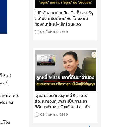
ไม่มีเส้นสาย! 'อนุทิน' รับตั้งเอง 'ธีรุ
ตม์' นั่ง 'อธิบดีสถ.' ลั่น 'โกงสอบ
ท้องถิ่น' ใหญ่-เล็กโดนหมด
05 สิงหาคม 2569
ห้แก่
สตร์
‘สุขสมรวย’แจงลูกหนี้ 9 รายไร้
 และมีความ
สัญญาเงินกู้ เพราะเป็นการเอา
ิ่มเติม
ที่ดินมาจำนอง ยันแจ้งป.ป.ช.แล้ว
05 สิงหาคม 2569
แก้ไข