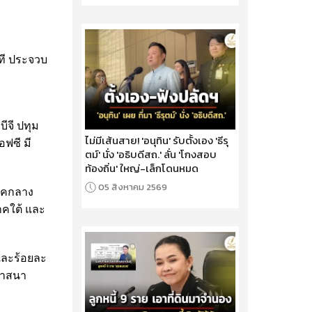
ีที ประจวบ
บีจี ปทุม
ไม่มีเส้นสาย! 'อนุทิน' รับตั้งเอง 'ธีรุ
อฟซี มี
ตม์' นั่ง 'อธิบดีสถ.' ลั่น 'โกงสอบ
ท้องถิ่น' ใหญ่-เล็กโดนหมด
05 สิงหาคม 2569
ภาคกลาง
ภาคใต้ และ
ี และร้อยละ
อศาสนา