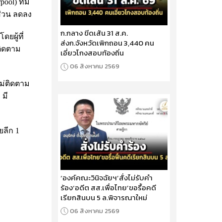
pool) ทีม
ดส่วน ลดลง
ก.กลาง ขีดเส้น 31 ส.ค.
ยผู้ที่
ส่งก.จังหวัดเพิกถอน 3,440 คน
ติดตาม
เอี่ยวโกงสอบท้องถิ่น
06 สิงหาคม 2569
ไม่ติดตาม
 มี
ยลีก 1
‘องค์คณะวินิจฉัยฯ’สั่งไม่รับคำ
ร้อง‘อดีต สส.เพื่อไทย’ขอรื้อคดี
เรียกสินบน 5 ล.พิจารณาใหม่
06 สิงหาคม 2569