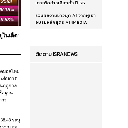
เกาะติดข่าวเลือกตั้ง ปี 66
รวมผลงานข่าวยุค AI จากผู้เข้า
อบรมหลักสูตร AI4MEDIA
ูไนเต็ด'
ติดตาม ISRANEWS
ฟุตบอลไทย
ระดับการ
 ในฤดูกาล
ื่อฐาน
ีการ
38.48 ระบุ
้งคราว และ