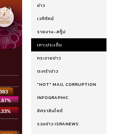
ข่าว
เวทีทัศน์
รายงาน-สกู๊ป
เกาะประเด็น
กระจายข่าว
ตะกร้าข่าว
"HOT" MAIL CORRUPTION
INFOGRAPHIC
อิศราอินไซด์
รวมข่าว ISRANEWS