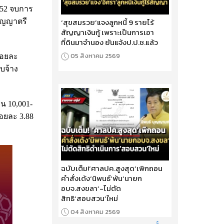
.52 จบการ
‘สุขสมรวย’แจงลูกหนี้ 9 รายไร้
ริญญาตรี
สัญญาเงินกู้ เพราะเป็นการเอา
ที่ดินมาจำนอง ยันแจ้งป.ป.ช.แล้ว
05 สิงหาคม 2569
้อยละ
บจ้าง
อน 10,001-
้อยละ 3.88
ฉบับเต็ม!‘ศาลปค.สูงสุด’เพิกถอน
คำสั่งเด้ง‘นิพนธ์’พ้น‘นายก
อบจ.สงขลา’-ไม่ตัด
สิทธิ‘สอบสวน’ใหม่
04 สิงหาคม 2569