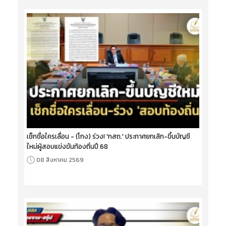
เช็กชื่อใครเลื่อน - (โกง) ร่วง! 'กสถ.' ประกาศยกเลิก-ขึ้นบัญชี
ใหม่ผู้สอบแข่งขันท้องถิ่นปี 68
08 สิงหาคม 2569