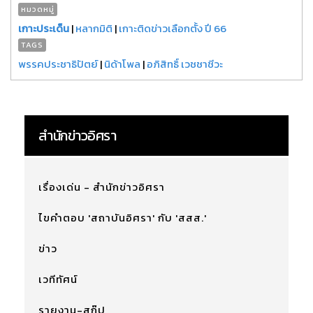
หมวดหมู่
เกาะประเด็น
|
หลากมิติ
|
เกาะติดข่าวเลือกตั้ง ปี 66
TAGS
พรรคประชาธิปัตย์
|
นิด้าโพล
|
อภิสิทธิ์ เวชชาชีวะ
สำนักข่าวอิศรา
เรื่องเด่น - สำนักข่าวอิศรา
ไขคำตอบ 'สถาบันอิศรา' กับ 'สสส.'
ข่าว
เวทีทัศน์
รายงาน-สกู๊ป