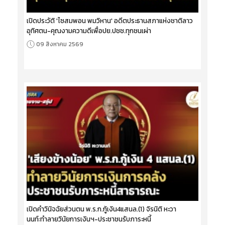
เปิดประวัติ 'ไซสมพอน พมวิหาน' อดีตประธานสภาแห่งชาติลาว
อุทิศตน-คุณงามความดีเพื่อปย.ปชช.ทุกชนเผ่า
09 สิงหาคม 2569
เปิดคำวินิจฉัยส่วนตน พ.ร.ก.กู้เงิน4แสนล.(1) จิรนิติ หะวา
นนท์:ทำลายวินัยการเงินฯ-ประชาชนรับภาระหนี้