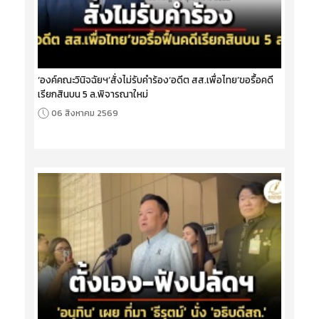
‘องค์คณะวินิจฉัยฯ’สั่งไม่รับคำร้อง‘อดีต สส.เพื่อไทย’ขอรื้อคดี
เรียกสินบน 5 ล.พิจารณาใหม่
06 สิงหาคม 2569