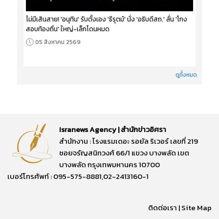
ไม่มีเส้นสาย! 'อนุทิน' รับตั้งเอง 'ธีรุตม์' นั่ง 'อธิบดีสถ.' ลั่น 'โกง
สอบท้องถิ่น' ใหญ่-เล็กโดนหมด
05 สิงหาคม 2569
ดูทั้งหมด
Isranews Agency | สำนักข่าวอิศรา
สำนักงาน : โรงแรมเดอะ รอยัล ริเวอร์ เลขที่ 219
ซอยจรัญสนิทวงศ์ 66/1 แขวง บางพลัด เขต
บางพลัด กรุงเทพมหานคร 10700
เบอร์โทรศัพท์ : 095-575-8881,02-2413160-1
ติดต่อเรา
|
Site Map