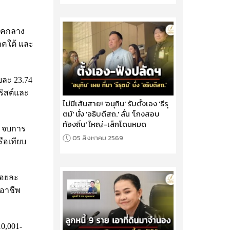
ภาคกลาง
ภาคใต้ และ
อยละ 23.74
ริสต์และ
ไม่มีเส้นสาย! 'อนุทิน' รับตั้งเอง 'ธีรุ
ตม์' นั่ง 'อธิบดีสถ.' ลั่น 'โกงสอบ
ท้องถิ่น' ใหญ่-เล็กโดนหมด
4 จบการ
05 สิงหาคม 2569
ือเทียบ
้อยละ
บอาชีพ
10,001-