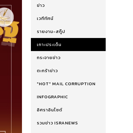
ข่าว
เวทีทัศน์
รายงาน-สกู๊ป
เกาะประเด็น
กระจายข่าว
ตะกร้าข่าว
"HOT" MAIL CORRUPTION
INFOGRAPHIC
อิศราอินไซด์
รวมข่าว ISRANEWS