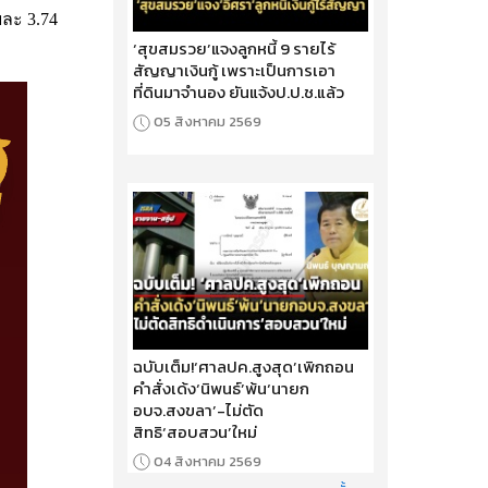
ยละ 3.74
‘สุขสมรวย’แจงลูกหนี้ 9 รายไร้
สัญญาเงินกู้ เพราะเป็นการเอา
ที่ดินมาจำนอง ยันแจ้งป.ป.ช.แล้ว
05 สิงหาคม 2569
ฉบับเต็ม!‘ศาลปค.สูงสุด’เพิกถอน
คำสั่งเด้ง‘นิพนธ์’พ้น‘นายก
อบจ.สงขลา’-ไม่ตัด
สิทธิ‘สอบสวน’ใหม่
04 สิงหาคม 2569