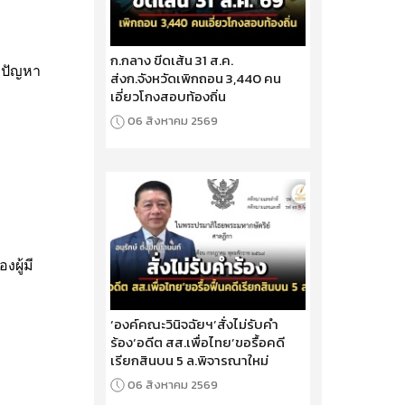
ก.กลาง ขีดเส้น 31 ส.ค.
ีปัญหา
ส่งก.จังหวัดเพิกถอน 3,440 คน
เอี่ยวโกงสอบท้องถิ่น
06 สิงหาคม 2569
งผู้มี
‘องค์คณะวินิจฉัยฯ’สั่งไม่รับคำ
ร้อง‘อดีต สส.เพื่อไทย’ขอรื้อคดี
เรียกสินบน 5 ล.พิจารณาใหม่
06 สิงหาคม 2569