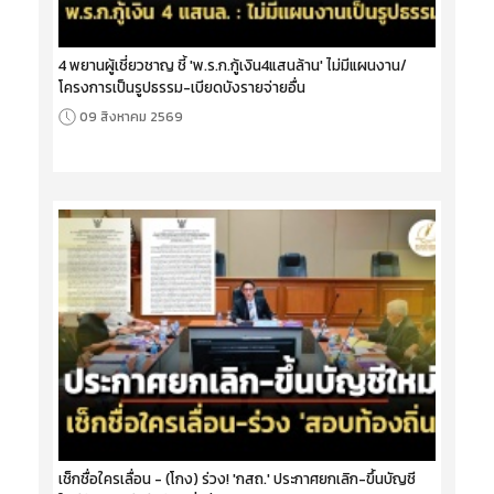
4 พยานผู้เชี่ยวชาญ ชี้ 'พ.ร.ก.กู้เงิน4แสนล้าน' ไม่มีแผนงาน/
โครงการเป็นรูปธรรม-เบียดบังรายจ่ายอื่น
09 สิงหาคม 2569
เช็กชื่อใครเลื่อน - (โกง) ร่วง! 'กสถ.' ประกาศยกเลิก-ขึ้นบัญชี