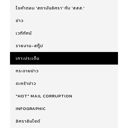
ไขคำตอบ 'สถาบันอิศรา' กับ 'สสส.'
ข่าว
เวทีทัศน์
รายงาน-สกู๊ป
เกาะประเด็น
กระจายข่าว
ตะกร้าข่าว
"HOT" MAIL CORRUPTION
INFOGRAPHIC
อิศราอินไซด์