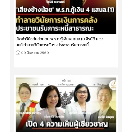
เปิดคำวินิจฉัยส่วนตน พ.ร.ก.กู้เงิน4แสนล.(1) จิรนิติ หะวา
นนท์:ทำลายวินัยการเงินฯ-ประชาชนรับภาระหนี้
09 สิงหาคม 2569