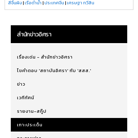
สีจิ้นผิง
|
เรือดำน้ำ
|
ประเทศจีน
|
เศรษฐา ทวีสิน
สำนักข่าวอิศรา
เรื่องเด่น - สำนักข่าวอิศรา
ไขคำตอบ 'สถาบันอิศรา' กับ 'สสส.'
ข่าว
เวทีทัศน์
รายงาน-สกู๊ป
เกาะประเด็น