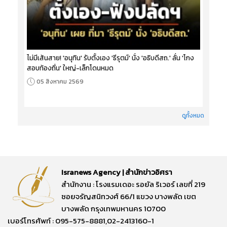
ไม่มีเส้นสาย! 'อนุทิน' รับตั้งเอง 'ธีรุตม์' นั่ง 'อธิบดีสถ.' ลั่น 'โกง
สอบท้องถิ่น' ใหญ่-เล็กโดนหมด
05 สิงหาคม 2569
ดูทั้งหมด
Isranews Agency | สำนักข่าวอิศรา
สำนักงาน : โรงแรมเดอะ รอยัล ริเวอร์ เลขที่ 219
ซอยจรัญสนิทวงศ์ 66/1 แขวง บางพลัด เขต
บางพลัด กรุงเทพมหานคร 10700
เบอร์โทรศัพท์ : 095-575-8881,02-2413160-1