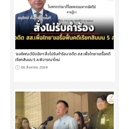
‘องค์คณะวินิจฉัยฯ’สั่งไม่รับคำร้อง‘อดีต สส.เพื่อไทย’ขอรื้อคดี
เรียกสินบน 5 ล.พิจารณาใหม่
06 สิงหาคม 2569