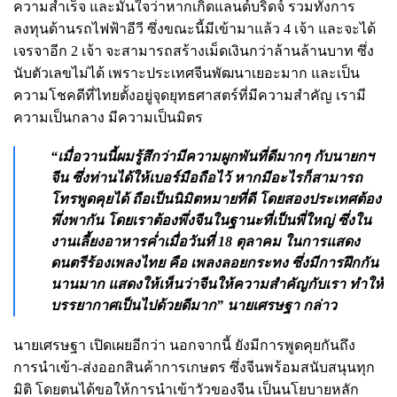
ความสำเร็จ และมั่นใจว่าหากเกิดแลนด์บริดจ์ รวมทั้งการ
ลงทุนด้านรถไฟฟ้าอีวี ซึ่งขณะนี้มีเข้ามาแล้ว 4 เจ้า และจะได้
เจรจาอีก 2 เจ้า จะสามารถสร้างเม็ดเงินกว่าล้านล้านบาท ซึ่ง
นับตัวเลขไม่ได้ เพราะประเทศจีนพัฒนาเยอะมาก และเป็น
ความโชคดีที่ไทยตั้งอยู่จุดยุทธศาสตร์ที่มีความสำคัญ เรามี
ความเป็นกลาง มีความเป็นมิตร
“เมื่อวานนี้ผมรู้สึกว่ามีความผูกพันที่ดีมากๆ กับนายกฯ
จีน ซึ่งท่านได้ให้เบอร์มือถือไว้ หากมีอะไรก็สามารถ
โทรพูดคุยได้ ถือเป็นนิมิตหมายที่ดี โดยสองประเทศต้อง
พึ่งพากัน โดยเราต้องพึ่งจีนในฐานะที่เป็นพี่ใหญ่ ซึ่งใน
งานเลี้ยงอาหารค่ำเมื่อวันที่ 18 ตุลาคม ในการแสดง
ดนตรีร้องเพลงไทย คือ เพลงลอยกระทง ซึ่งมีการฝึกกัน
นานมาก แสดงให้เห็นว่าจีนให้ความสำคัญกับเรา ทำให้
บรรยากาศเป็นไปด้วยดีมาก” นายเศรษฐา กล่าว
นายเศรษฐา เปิดเผยอีกว่า นอกจากนี้ ยังมีการพูดคุยกันถึง
การนำเข้า-ส่งออกสินค้าการเกษตร ซึ่งจีนพร้อมสนับสนุนทุก
มิติ โดยตนได้ขอให้การนำเข้าวัวของจีน เป็นนโยบายหลัก