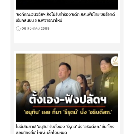
‘องค์คณะวินิจฉัยฯ’สั่งไม่รับคำร้อง‘อดีต สส.เพื่อไทย’ขอรื้อคดี
เรียกสินบน 5 ล.พิจารณาใหม่
06 สิงหาคม 2569
ไม่มีเส้นสาย! 'อนุทิน' รับตั้งเอง 'ธีรุตม์' นั่ง 'อธิบดีสถ.' ลั่น 'โกง
สอบท้องถิ่น' ใหญ่-เล็กโดนหมด