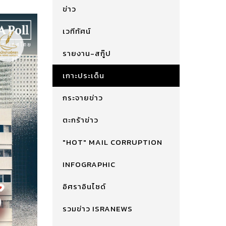
ข่าว
เวทีทัศน์
รายงาน-สกู๊ป
เกาะประเด็น
กระจายข่าว
ตะกร้าข่าว
"HOT" MAIL CORRUPTION
INFOGRAPHIC
อิศราอินไซด์
รวมข่าว ISRANEWS