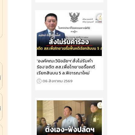
‘องค์คณะวินิจฉัยฯ’สั่งไม่รับคำ
ร้อง‘อดีต สส.เพื่อไทย’ขอรื้อคดี
เรียกสินบน 5 ล.พิจารณาใหม่
06 สิงหาคม 2569