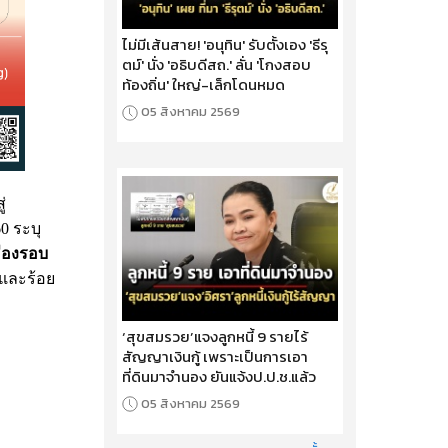
ไม่มีเส้นสาย! 'อนุทิน' รับตั้งเอง 'ธีรุ
ตม์' นั่ง 'อธิบดีสถ.' ลั่น 'โกงสอบ
ท้องถิ่น' ใหญ่-เล็กโดนหมด
05 สิงหาคม 2569
่
0 ระบุ
ืองรอบ
และร้อย
‘สุขสมรวย’แจงลูกหนี้ 9 รายไร้
สัญญาเงินกู้ เพราะเป็นการเอา
ที่ดินมาจำนอง ยันแจ้งป.ป.ช.แล้ว
05 สิงหาคม 2569