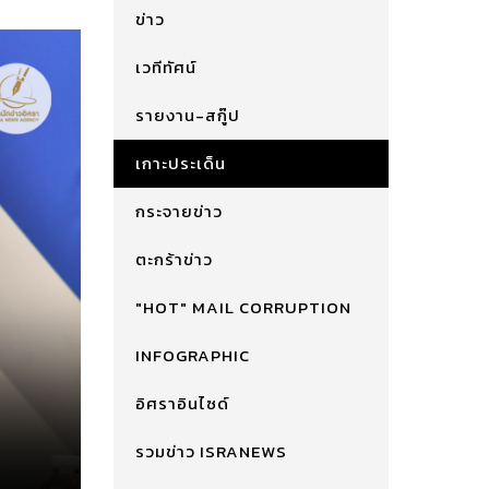
ข่าว
เวทีทัศน์
รายงาน-สกู๊ป
เกาะประเด็น
กระจายข่าว
ตะกร้าข่าว
"HOT" MAIL CORRUPTION
INFOGRAPHIC
อิศราอินไซด์
รวมข่าว ISRANEWS