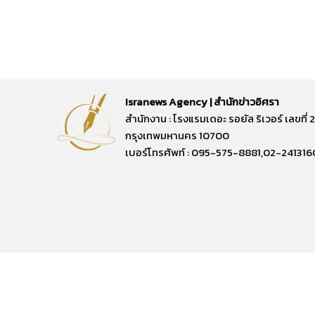
Isranews Agency | สำนักข่าวอิศรา
สำนักงาน : โรงแรมเดอะ รอยัล ริเวอร์ เลขท
กรุงเทพมหานคร 10700
เบอร์โทรศัพท์ : 095-575-8881,02-241316