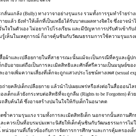
กลั่นแกล้ง (Bully) ทางวาจาอย่างรุนแรง รวมทั้งการรุมทำร้ายร่าง
ยแล้ว ยังทำให้เด็กที่เป็นเหยื่อได้รับบาดแผลทางจิตใจ ซึ่งอาจนำไ
ั่นใจในตัวเอง ไม่อยากไปโรงเรียน และมีปัญหาการปรับตัวเข้ากั
วมรู้เห็นในเหตุการณ์ ก็อาจคุ้นชินกับวัฒนธรรมการใช้ความรุนแรง
สื้อผ้าและเปลือยกายในที่สาธารณะนั้นแม้จะเป็นกรณีที่ครูและผู้
็กอับอายแต่ถือเป็นการละเมิดสิทธิและศักดิ์ศรีความเป็นมนุษย์ของเ
อาจเพิ่มความเสี่ยงที่เด็กจะถูกแสวงประโยชน์ทางเพศ (sexual expl
หรือถ่ายคลิปเด็กเปลือยกาย แล้วนำไปเผยแพร่หรือส่งต่อในสื่อออนไ
ด็กแล้วยังกระทบต่อสิทธิที่จะถูกลืม (Rights to be Forgotten) ด้วย
ถสืบค้นได้ ซึ่งอาจสร้างปมในใจให้กับเด็กในอนาคต
ผลิตซ้ำความรุนแรง รวมทั้งการละเมิดสิทธิเด็ก นอกจากนั้นสถานศึ
และควรเป็นที่อบรมบ่มเพาะนิสัยให้เด็กคุ้นชินกับวัฒนธรรมการไม่
 หน่วยงานที่เกี่ยวข้องกับการจัดการการศึกษาและการคุ้มครองเด็