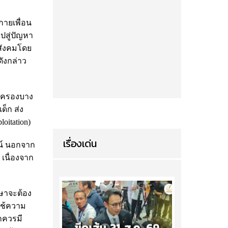
กายเพื่อน
ปสู่ปัญหา
บสังคมโดย
ดังกล่าว
ปกครองบาง
ด็ก ส่ง
oitation)
เรื่องเด่น
ลน์ นอกจาก
 เนื่องจาก
กษาจะต้อง
ใช้ความ
กควรมี