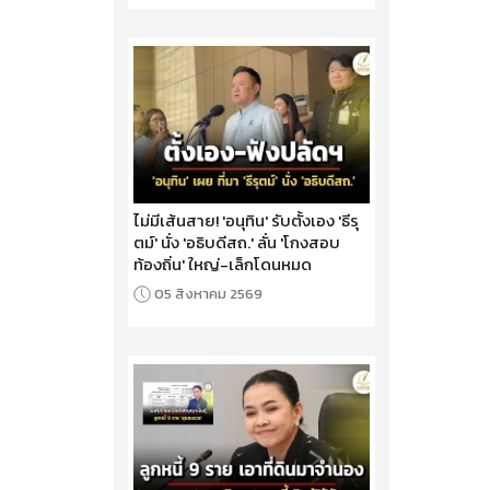
ไม่มีเส้นสาย! 'อนุทิน' รับตั้งเอง 'ธีรุ
ตม์' นั่ง 'อธิบดีสถ.' ลั่น 'โกงสอบ
ท้องถิ่น' ใหญ่-เล็กโดนหมด
05 สิงหาคม 2569