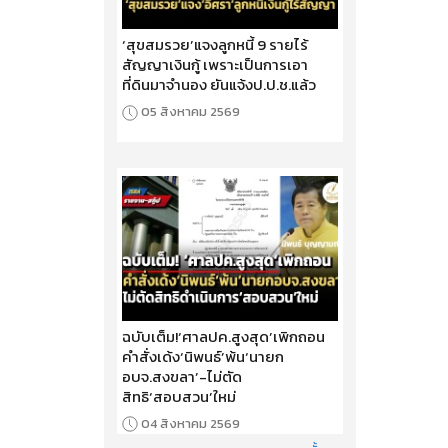
‘สุขสมรวย’แจงลูกหนี้ 9 รายไร้
สัญญาเงินกู้ เพราะเป็นการเอา
ที่ดินมาจำนอง ยันแจ้งป.ป.ช.แล้ว
05 สิงหาคม 2569
ฉบับเต็ม!‘ศาลปค.สูงสุด’เพิกถอน
คำสั่งเด้ง‘นิพนธ์’พ้น‘นายก
อบจ.สงขลา’-ไม่ตัด
สิทธิ‘สอบสวน’ใหม่
04 สิงหาคม 2569