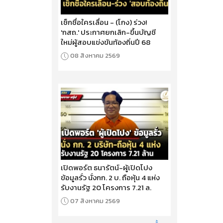
เช็กชื่อใครเลื่อน - (โกง) ร่วง!
'กสถ.' ประกาศยกเลิก-ขึ้นบัญชี
ใหม่ผู้สอบแข่งขันท้องถิ่นปี 68
08 สิงหาคม 2569
เปิดพอร์ต ธนารัตน์-ผู้เปิดโปง
ข้อมูลรั่ว นั่งกก. 2 บ. ถือหุ้น 4 แห่ง
รับงานรัฐ 20 โครงการ 7.21 ล.
07 สิงหาคม 2569