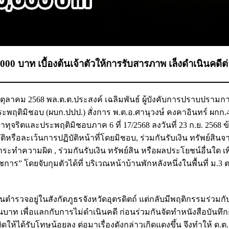
0 บาท เบื้องต้นเจ้าตัวให้การรับสารภาพ เล็งดำเนินคดีต
30 ตุลาคม 2568 พล.ต.ต.ประสงค์ เฉลิมพันธ์ ผู้บังคับการปราบปรามก
ฤติมิชอบ (ผบก.ปปป.) สั่งการ พ.ต.อ.ศานุวงษ์ คงคาอินทร์ ผกก.
ทุจริตและประพฤติมิชอบภาค 6 ที่ 17/2568 ลงวันที่ 23 ก.ย. 2568 ข
หรือละเว้นการปฏิบัติหน้าที่โดยมิชอบ, ร่วมกันรับเงิน ทรัพย์สินจาก
้กระทำความผิด , ร่วมกันรับเงิน ทรัพย์สิน หรือผลประโยชน์อื่นใด เ
ดยจับกุมตัวได้ที่ บริเวณหน้าบ้านพักหลังหนึ่งในพื้นที่ ม.3 ต.ท
รเป็นตำรวจอยู่ในสังกัดภูธรจังหวัดอุตรดิตถ์ แต่กลับมีพฤติกรรมร่วม
่นบาท เพื่อแลกกับการไม่ดำเนินคดี ก่อนร่วมกันจัดทำหนังสือบันทึ
พติดให้ได้รับโทษน้อยลง ต่อมาเรื่องดังกล่าวเกิดแดงขึ้น จึงทำให้ ด.ต