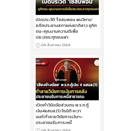
เปิดประวัติ 'ไซสมพอน พมวิหาน'
อดีตประธานสภาแห่งชาติลาว อุทิศ
ตน-คุณงามความดีเพื่อ
ปย.ปชช.ทุกชนเผ่า
09 สิงหาคม 2569
เปิดคำวินิจฉัยส่วนตน พ.ร.ก.กู้
เงิน4แสนล.(1) จิรนิติ หะวา
นนท์:ทำลายวินัยการเงินฯ-
ประชาชนรับภาระหนี้
09 สิงหาคม 2569