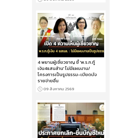
4 พยานผู้เชี่ยวชาญ ชี้ 'พ.ร.ก.กู้
เงิน4แสนล้าน' ไม่มีแผนงาน/
โครงการเป็นรูปธรรม-เบียดบัง
รายจ่ายอื่น
09 สิงหาคม 2569