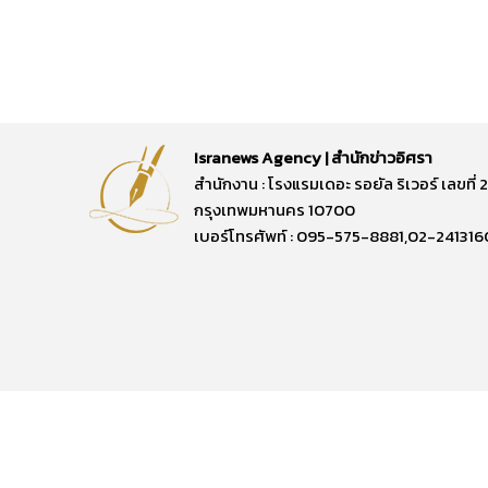
Isranews Agency | สำนักข่าวอิศรา
สำนักงาน : โรงแรมเดอะ รอยัล ริเวอร์ เลขท
กรุงเทพมหานคร 10700
เบอร์โทรศัพท์ : 095-575-8881,02-241316