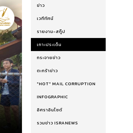
ข่าว
เวทีทัศน์
รายงาน-สกู๊ป
เกาะประเด็น
กระจายข่าว
ตะกร้าข่าว
"HOT" MAIL CORRUPTION
INFOGRAPHIC
อิศราอินไซด์
รวมข่าว ISRANEWS