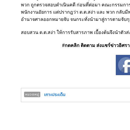
พวก ถูกตรวจสอบดำเนินคดี ก่อนที่ต่อมา คณะกรรมการ ป
พนักงานอัยการ แต่ปรากฎว่า ด.ต.สง่า และ พวก กลั
อำนาจศาลออกหมายจับ จนกระทั่งนำมาสู่การตามจับกุมตั
สอบสวน ด.ต.สง่า ให้การรับสารภาพ เบื้องต้นจึงนำตั
#กดคลิก ติดตาม ส่งแชร์ข่าวอิศรา ได
เกาะประเด็น
หมวดหมู่