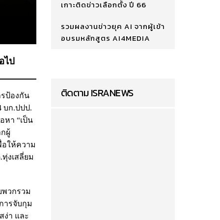
เกาะติดข่าวเลือกตั้ง ปี 66
รวมผลงานข่าวยุค AI จากผู้เข้า
อบรมหลักสูตร AI4MEDIA
่อไป
ติดตาม ISRANEWS
ารป้องกัน
4 บก.ปปป.
้อหา “เป็น
ผู้
พื่อให้ความ
ุ่งเสลี่ยม
กับพวกรวม
กการจับกุม
.สง่า และ