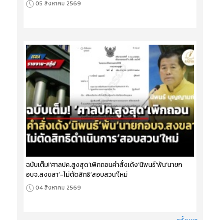
05 สิงหาคม 2569
ฉบับเต็ม!‘ศาลปค.สูงสุด’เพิกถอนคำสั่งเด้ง‘นิพนธ์’พ้น‘นายก
อบจ.สงขลา’-ไม่ตัดสิทธิ‘สอบสวน’ใหม่
04 สิงหาคม 2569