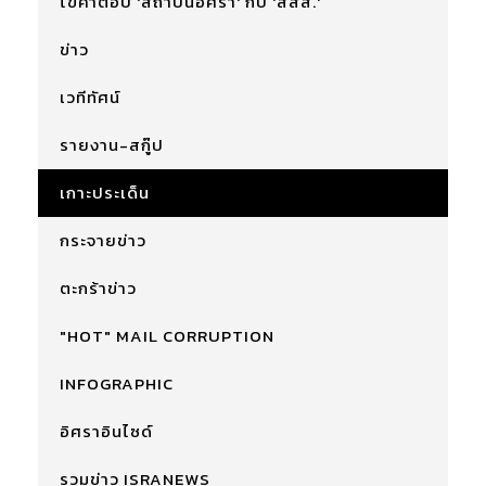
ไขคำตอบ 'สถาบันอิศรา' กับ 'สสส.'
ข่าว
เวทีทัศน์
รายงาน-สกู๊ป
เกาะประเด็น
กระจายข่าว
ตะกร้าข่าว
"HOT" MAIL CORRUPTION
INFOGRAPHIC
อิศราอินไซด์
รวมข่าว ISRANEWS