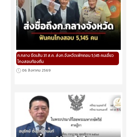
ก.กลาง ขีดเส้น 31 ส.ค. ส่งก.จังหวัดเพิกถอน 5,145 คนเอี่ยว
โกงสอบท้องถิ่น
06 สิงหาคม 2569