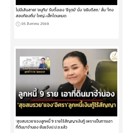
ไม่มีเส้นสาย! 'อนุทิน' รับตั้งเอง 'ธีรุตม์' นั่ง 'อธิบดีสถ.' ลั่น 'โกง
สอบท้องถิ่น' ใหญ่-เล็กโดนหมด
05 สิงหาคม 2569
‘สุขสมรวย’แจงลูกหนี้ 9 รายไร้สัญญาเงินกู้ เพราะเป็นการเอา
ที่ดินมาจำนอง ยันแจ้งป.ป.ช.แล้ว