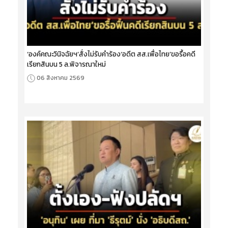
‘องค์คณะวินิจฉัยฯ’สั่งไม่รับคำร้อง‘อดีต สส.เพื่อไทย’ขอรื้อคดี
เรียกสินบน 5 ล.พิจารณาใหม่
06 สิงหาคม 2569