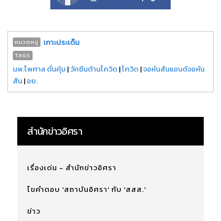
เกาะประเด็น
หมวดหมู่
TAGS
นพ.ไพศาล ดั่นคุ้ม
|
วัคซีนต้านโควิด
|
โควิด
|
จอห์นสันแอนด์จอห์น
สัน
|
อย.
สำนักข่าวอิศรา
เรื่องเด่น - สำนักข่าวอิศรา
ไขคำตอบ 'สถาบันอิศรา' กับ 'สสส.'
ข่าว