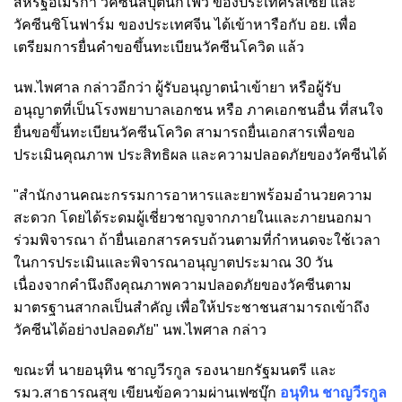
สหรัฐอเมริกา วัคซีนสปุตนิกไฟว์ ของประเทศรัสเซีย และ
วัคซีนซิโนฟาร์ม ของประเทศจีน ได้เข้าหารือกับ อย. เพื่อ
เตรียมการยื่นคำขอขึ้นทะเบียนวัคซีนโควิด แล้ว
นพ.ไพศาล กล่าวอีกว่า ผู้รับอนุญาตนำเข้ายา หรือผู้รับ
อนุญาตที่เป็นโรงพยาบาลเอกชน หรือ ภาคเอกชนอื่น ที่สนใจ
ยื่นขอขึ้นทะเบียนวัคซีนโควิด สามารถยื่นเอกสารเพื่อขอ
ประเมินคุณภาพ ประสิทธิผล และความปลอดภัยของวัคซีนได้
"สำนักงานคณะกรรมการอาหารและยาพร้อมอำนวยความ
สะดวก โดยได้ระดมผู้เชี่ยวชาญจากภายในและภายนอกมา
ร่วมพิจารณา ถ้ายื่นเอกสารครบถ้วนตามที่กำหนดจะใช้เวลา
ในการประเมินและพิจารณาอนุญาตประมาณ 30 วัน
เนื่องจากคำนึงถึงคุณภาพความปลอดภัยของวัคซีนตาม
มาตรฐานสากลเป็นสำคัญ เพื่อให้ประชาชนสามารถเข้าถึง
วัคซีนได้อย่างปลอดภัย" นพ.ไพศาล กล่าว
ขณะที่ นายอนุทิน ชาญวีรกูล รองนายกรัฐมนตรี และ
รมว.สาธารณสุข เขียนข้อความผ่านเฟซบุ๊ก
อนุทิน ชาญวีรกูล