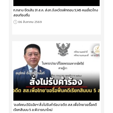
ก.กลาง ขีดเส้น 31 ส.ค. ส่งก.จังหวัดเพิกถอน 5,145 คนเอี่ยวโกง
สอบท้องถิ่น
06 สิงหาคม 2569
‘องค์คณะวินิจฉัยฯ’สั่งไม่รับคำร้อง‘อดีต สส.เพื่อไทย’ขอรื้อคดี
เรียกสินบน 5 ล.พิจารณาใหม่