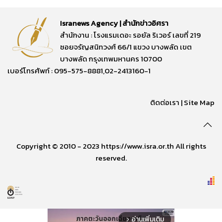
Isranews Agency | สำนักข่าวอิศรา
สำนักงาน : โรงแรมเดอะ รอยัล ริเวอร์ เลขที่ 219
ซอยจรัญสนิทวงศ์ 66/1 แขวง บางพลัด เขต
บางพลัด กรุงเทพมหานคร 10700
เบอร์โทรศัพท์ : 095-575-8881,02-2413160-1
ติดต่อเรา
|
Site Map
Copyright © 2010 - 2023 https://www.isra.or.th All rights
reserved.
อ่านเพิ่มเติม
arrow_forward_ios