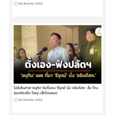
06 สิงหาคม 2569
ไม่มีเส้นสาย! 'อนุทิน' รับตั้งเอง 'ธีรุตม์' นั่ง 'อธิบดีสถ.' ลั่น 'โกง
สอบท้องถิ่น' ใหญ่-เล็กโดนหมด
05 สิงหาคม 2569