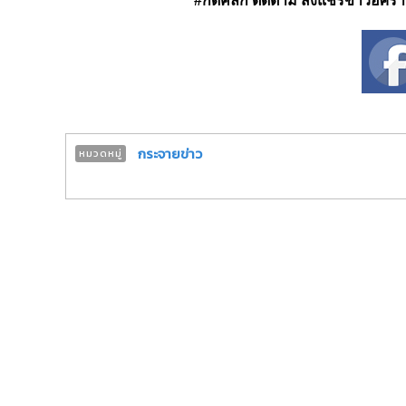
#กดคลิก ติดตาม ส่งแชร์ข่าวอิศรา ได
กระจายข่าว
หมวดหมู่