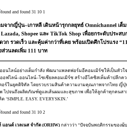
มจากญี่ปุ่น–เกาหลี เดินหน้ารุกกลยุทธ์ Omnichannel เต็
ง Lazada, Shopee และ TikTok Shop เพื่อยกระดับประสบ
ะดวก รวดเร็ว และคุ้มค่ากว่าที่เคย พร้อมเปิดศึกโปรแรง “1
่วนลดเพิ่ม 111 บาท
ลกออนไลน์อย่างเต็มกำลัง พัฒนาแพลตฟอร์มอีคอมเมิร์ซให้เป็นหัวใ
าง ออฟไลน์–ออนไลน์–โซเชียลคอมเมิร์ซ สร้างอีโคซิสเท็มค้าปลีก
ีเอเตอร์ในยุคดิจิทัล โดยรวบรวมสินค้าความงามคุณภาพจากไทย ญี่ปุ
อัพ ไปจนถึงผลิตภัณฑ์ดูแลเส้นผมและสุขภาพ เพื่อให้ลูกค้าทุกคนส
แนวคิด ‘SIMPLE. EASY. EVERYSKIN.’
ลท์ แอนด์ เวลเนส จำกัด (ORHW)
กล่าวว่า “ปัจจุบันพฤติกรรมของผู้