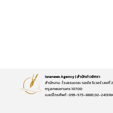
Isranews Agency | สำนักข่าวอิศรา
สำนักงาน : โรงแรมเดอะ รอยัล ริเวอร์ เลขท
กรุงเทพมหานคร 10700
เบอร์โทรศัพท์ : 095-575-8881,02-241316