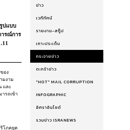
ข่าว
เวทีทัศน์
มรูปแบบ
รายงาน-สกู๊ป
การณ์การ
1.11
เกาะประเด็น
กระจายข่าว
ตะกร้าข่าว
จของ
ความงาม
"HOT" MAIL CORRUPTION
่น และ
INFOGRAPHIC
ามารถเข้า
อิศราอินไซด์
รวมข่าว ISRANEWS
บริโภคยุค