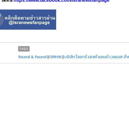
้ที่นี่
https://www.facebook.com/isranewsfanpage
TAGS
found & found
|
ORHW
|
บริษัท โออาร์ เฮลท์ แอนด์ เวลเนส จำ