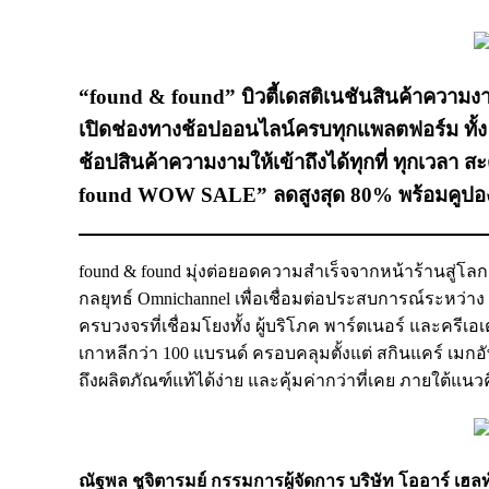
“found & found” บิวตี้เดสติเนชันสินค้าความงา
เปิดช่องทางช้อปออนไลน์ครบทุกแพลตฟอร์ม ทั้
ช้อปสินค้าความงามให้เข้าถึงได้ทุกที่ ทุกเวลา ส
found WOW SALE” ลดสูงสุด 80% พร้อมคูปองส
found & found มุ่งต่อยอดความสำเร็จจากหน้าร้านสู่โ
กลยุทธ์ Omnichannel เพื่อเชื่อมต่อประสบการณ์ระหว่
ครบวงจรที่เชื่อมโยงทั้ง ผู้บริโภค พาร์ตเนอร์ และคร
เกาหลีกว่า 100 แบรนด์ ครอบคลุมตั้งแต่ สกินแคร์ เมก
ถึงผลิตภัณฑ์แท้ได้ง่าย และคุ้มค่ากว่าที่เคย ภายใต้
ณัฐพล ชูจิตารมย์ กรรมการผู้จัดการ บริษัท โออาร์ เฮ