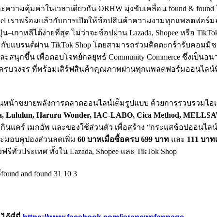
ความคุ้มค่าในเวลาเดียวกัน ORHW มุ่งขับเคลื่อน found & found ให
el เราพร้อมแล้วกับการเปิดให้ช้อปสินค้าความงามทุกแพลตฟอร์
่น–เกาหลีได้ง่ายที่สุด ไม่ว่าจะช้อปผ่าน Lazada, Shopee หรือ TikTo
วมกับแบรนด์ผ่าน TikTok Shop โดยสามารถร่วมติดตะกร้ารับคอมมิช
และสนุกขึ้น เพื่อตอบโจทย์กลยุทธ์ Community Commerce ซึ่งเป็น
นครบวงจร ที่พร้อมเสิร์ฟสินค้าคุณภาพผ่านทุกแพลตฟอร์มออนไลน์ท
นหน้าขยายพลังการตลาดออนไลน์เต็มรูปแบบ ด้วยการรวบรวมไอเท
lla, Lululun, Haruru Wonder, IAC-LABO, Cica Method, MELLS
ินแคร์ เมกอัพ และของใช้ส่วนตัว เพื่อสร้าง “กระแสช้อปออนไลน์
ะมอบคูปองส่วนลดเพิ่ม
60 บาทเมื่อซื้อครบ 699 บาท
และ
111 บาทเ
งฟรีทั่วประเทศ ทั้งใน Lazada, Shopee และ TikTok Shop