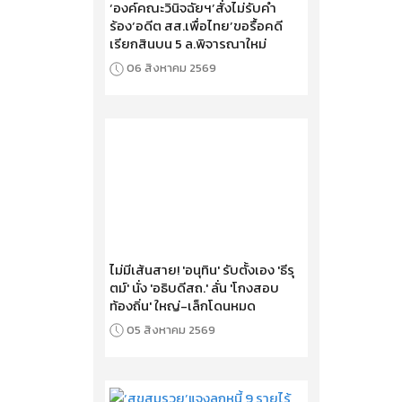
‘องค์คณะวินิจฉัยฯ’สั่งไม่รับคำ
ร้อง‘อดีต สส.เพื่อไทย’ขอรื้อคดี
เรียกสินบน 5 ล.พิจารณาใหม่
06 สิงหาคม 2569
ไม่มีเส้นสาย! 'อนุทิน' รับตั้งเอง 'ธีรุ
ตม์' นั่ง 'อธิบดีสถ.' ลั่น 'โกงสอบ
ท้องถิ่น' ใหญ่-เล็กโดนหมด
05 สิงหาคม 2569