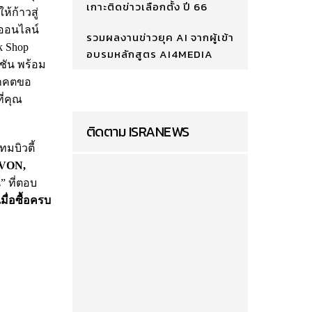
เกาะติดข่าวเลือกตั้ง ปี 66
้ก้าวสู่
มออนไลน์
รวมผลงานข่าวยุค AI จากผู้เข้า
k Shop
อบรมหลักสูตร AI4MEDIA
ชัน พร้อม
อนาคตขอ
ี่คุณ
ติดตาม ISRANEWS
มบิวตี้
AVON,
” ที่ตอบ
มื่อซื้อครบ