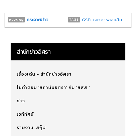
กระจายข่าว
GSB
|
ธนาคารออมสิน
หมวดหมู่
TAGS
สำนักข่าวอิศรา
เรื่องเด่น - สำนักข่าวอิศรา
ไขคำตอบ 'สถาบันอิศรา' กับ 'สสส.'
ข่าว
เวทีทัศน์
รายงาน-สกู๊ป