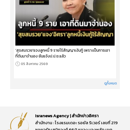
‘สุขสมรวย’แจงลูกหนี้ 9 รายไร้สัญญาเงินกู้ เพราะเป็นการเอา
ที่ดินมาจำนอง ยันแจ้งป.ป.ช.แล้ว
05 สิงหาคม 2569
ดูทั้งหมด
Isranews Agency | สำนักข่าวอิศรา
สำนักงาน : โรงแรมเดอะ รอยัล ริเวอร์ เลขที่ 219
ซอยจรัญสนิทวงศ์ 66/1 แขวง บางพลัด เขต