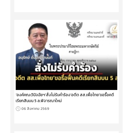
‘องค์คณะวินิจฉัยฯ’สั่งไม่รับคำร้อง‘อดีต สส.เพื่อไทย’ขอรื้อคดี
เรียกสินบน 5 ล.พิจารณาใหม่
06 สิงหาคม 2569