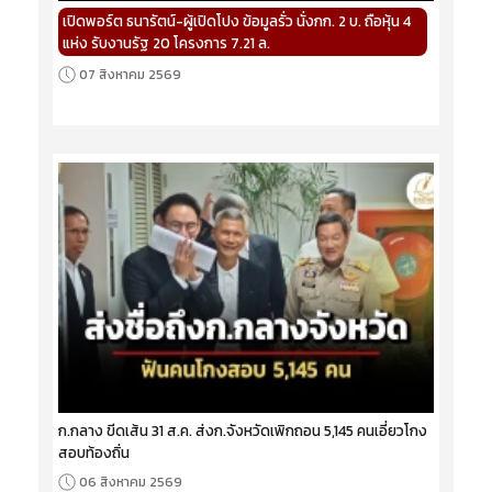
เปิดพอร์ต ธนารัตน์-ผู้เปิดโปง ข้อมูลรั่ว นั่งกก. 2 บ. ถือหุ้น 4
แห่ง รับงานรัฐ 20 โครงการ 7.21 ล.
07 สิงหาคม 2569
ก.กลาง ขีดเส้น 31 ส.ค. ส่งก.จังหวัดเพิกถอน 5,145 คนเอี่ยวโกง
สอบท้องถิ่น
06 สิงหาคม 2569