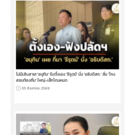
ไม่มีเส้นสาย! 'อนุทิน' รับตั้งเอง 'ธีรุตม์' นั่ง 'อธิบดีสถ.' ลั่น 'โกง
สอบท้องถิ่น' ใหญ่-เล็กโดนหมด
05 สิงหาคม 2569