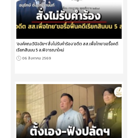
‘องค์คณะวินิจฉัยฯ’สั่งไม่รับคำร้อง‘อดีต สส.เพื่อไทย’ขอรื้อคดี
เรียกสินบน 5 ล.พิจารณาใหม่
06 สิงหาคม 2569