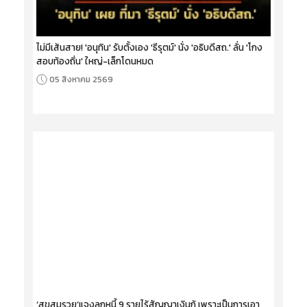
ไม่มีเส้นสาย! 'อนุทิน' รับตั้งเอง 'ธีรุตม์' นั่ง 'อธิบดีสถ.' ลั่น 'โกง
สอบท้องถิ่น' ใหญ่-เล็กโดนหมด
05 สิงหาคม 2569
‘สุขสมรวย’แจงลูกหนี้ 9 รายไร้สัญญาเงินกู้ เพราะเป็นการเอา