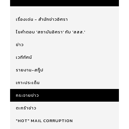
เรื่องเด่น - สำนักข่าวอิศรา
ไขคำตอบ 'สถาบันอิศรา' กับ 'สสส.'
ข่าว
เวทีทัศน์
รายงาน-สกู๊ป
เกาะประเด็น
กระจายข่าว
ตะกร้าข่าว
"HOT" MAIL CORRUPTION