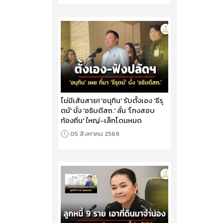
ไม่มีเส้นสาย! 'อนุทิน' รับตั้งเอง 'ธีรุ
ตม์' นั่ง 'อธิบดีสถ.' ลั่น 'โกงสอบ
ท้องถิ่น' ใหญ่-เล็กโดนหมด
05 สิงหาคม 2569