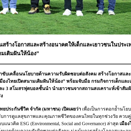
ุ่งมั่นสร้างโอกาสและสร้างอนาคตให้เด็กและเยาวชนในประ
มเติมฝันให้น้อง”
ินหน้าขับเคลื่อนนโยบายด้านความรับผิดชอบต่อสังคม สร้างโอกาสแ
มืองไทยเปิดสนามเติมฝันให้น้อง” พร้อมจับมือ กรมกิจการเด็กแล
ะ 3 สโมสรฟุตบอลชั้นนำ นำเยาวชนจากสถานสงเคราะห์เข้าสัมผ
ิง
ทยประกันชีวิต จำกัด (มหาชน) เปิดเผยว่า
เพื่อเป็นการตอกย้ำนโย
ญกับการดูแลสุขภาพและคุณภาพชีวิตของคนไทยในทุกช่วงวัย ควบคู
แนวคิด ESG (Environmental, Social and Governance) ล่าสุด
เมือ
นโยบายด้านความรับผิดชอบต่อสังคม มุ่งเน้นการสร้างโอกาสและอ