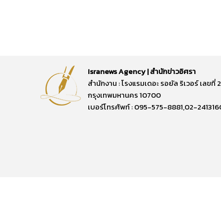
Isranews Agency | สำนักข่าวอิศรา
สำนักงาน : โรงแรมเดอะ รอยัล ริเวอร์ เลขท
กรุงเทพมหานคร 10700
เบอร์โทรศัพท์ : 095-575-8881,02-241316