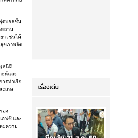
ุตบอลชั้น
กสถาน
เยาวชนได้
่อสุขภาพจิต
ลนิธิ
ราะห์และ
ารท่าเรือ
เรื่องเด่น
ีสะเกษ
รอง
เอฟซี และ
และความ