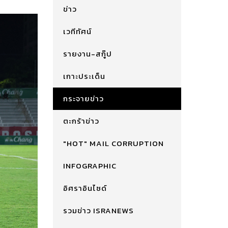
ข่าว
เวทีทัศน์
รายงาน-สกู๊ป
เกาะประเด็น
กระจายข่าว
ตะกร้าข่าว
"HOT" MAIL CORRUPTION
INFOGRAPHIC
อิศราอินไซด์
รวมข่าว ISRANEWS