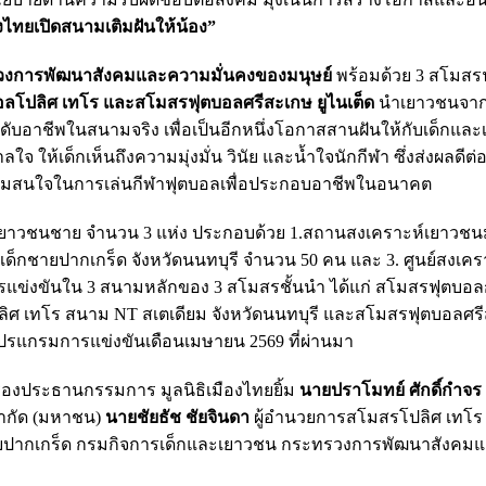
งไทยเปิดสนามเติมฝันให้น้อง”
รวงการพัฒนาสังคมและความมั่นคงของมนุษย์
พร้อมด้วย 3 สโมสรฟ
ลโปลิศ เทโร และสโมสรฟุตบอลศรีสะเกษ ยูไนเต็ด
นำเยาวชนจา
ับอาชีพในสนามจริง เพื่อเป็นอีกหนึ่งโอกาสสานฝันให้กับเด็กและ
 ให้เด็กเห็นถึงความมุ่งมั่น วินัย และน้ำใจนักกีฬา ซึ่งส่งผลดีต
่ความสนใจในการเล่นกีฬาฟุตบอลเพื่อประกอบอาชีพในอนาคต
ยาวชนชาย จำนวน 3 แห่ง ประกอบด้วย 1.สถานสงเคราะห์เยาวชนมู
ด็กชายปากเกร็ด จังหวัดนนทบุรี จำนวน 50 คน และ 3. ศูนย์สงเค
รแข่งขันใน 3 สนามหลักของ 3 สโมสรชั้นนำ ได้แก่ สโมสรฟุตบอลก
ิศ เทโร สนาม NT สเตเดียม จังหวัดนนทบุรี และสโมสรฟุตบอลศร
ปรแกรมการแข่งขันเดือนเมษายน 2569 ที่ผ่านมา
องประธานกรรมการ มูลนิธิเมืองไทยยิ้ม
นายปราโมทย์ ศักดิ์กำจร
จำกัด (มหาชน)
นายชัยธัช ชัยจินดา
ผู้อำนวยการสโมสรโปลิศ เทโร 
ายปากเกร็ด กรมกิจการเด็กและเยาวชน กระทรวงการพัฒนาสังคม