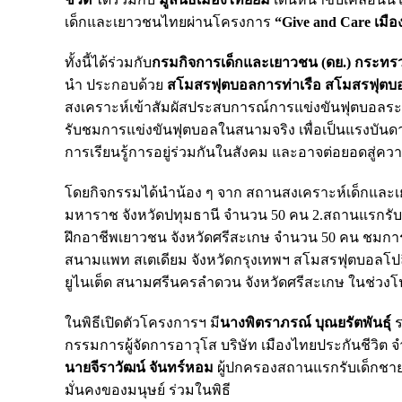
เด็กและเยาวชนไทยผ่านโครงการ
“Give and Care เมือ
ทั้งนี้ได้ร่วมกับ
กรมกิจการเด็กและเยาวชน (ดย.) กระท
นำ ประกอบด้วย
สโมสรฟุตบอลการท่าเรือ สโมสรฟุตบอ
สงเคราะห์เข้าสัมผัสประสบการณ์การแข่งขันฟุตบอลระด
รับชมการแข่งขันฟุตบอลในสนามจริง เพื่อเป็นแรงบันดาลใจ
การเรียนรู้การอยู่ร่วมกันในสังคม และอาจต่อยอดสู
โดยกิจกรรมได้นำน้อง ๆ จาก สถานสงเคราะห์เด็กและเ
มหาราช จังหวัดปทุมธานี จำนวน 50 คน 2.สถานแรกรับเ
ฝึกอาชีพเยาวชน จังหวัดศรีสะเกษ จำนวน 50 คน ชมกา
สนามแพท สเตเดียม จังหวัดกรุงเทพฯ สโมสรฟุตบอลโปล
ยูไนเต็ด สนามศรีนครลำดวน จังหวัดศรีสะเกษ ในช่วงโ
ในพิธีเปิดตัวโครงการฯ มี
นางพิตราภรณ์ บุณยรัตพันธุ์
ร
กรรมการผู้จัดการอาวุโส บริษัท เมืองไทยประกันชีวิต 
นายจีราวัฒน์ จันทร์หอม
ผู้ปกครองสถานแรกรับเด็กช
มั่นคงของมนุษย์ ร่วมในพิธี