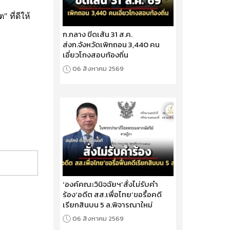
 ที่ดีให้
ก.กลาง ขีดเส้น 31 ส.ค.
ส่งก.จังหวัดเพิกถอน 3,440 คน
เอี่ยวโกงสอบท้องถิ่น
06 สิงหาคม 2569
‘องค์คณะวินิจฉัยฯ’สั่งไม่รับคำ
ร้อง‘อดีต สส.เพื่อไทย’ขอรื้อคดี
เรียกสินบน 5 ล.พิจารณาใหม่
06 สิงหาคม 2569