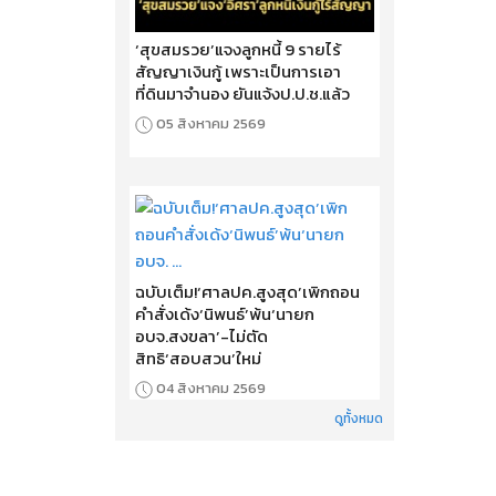
‘สุขสมรวย’แจงลูกหนี้ 9 รายไร้
สัญญาเงินกู้ เพราะเป็นการเอา
ที่ดินมาจำนอง ยันแจ้งป.ป.ช.แล้ว
05 สิงหาคม 2569
ฉบับเต็ม!‘ศาลปค.สูงสุด’เพิกถอน
คำสั่งเด้ง‘นิพนธ์’พ้น‘นายก
อบจ.สงขลา’-ไม่ตัด
สิทธิ‘สอบสวน’ใหม่
04 สิงหาคม 2569
ดูทั้งหมด