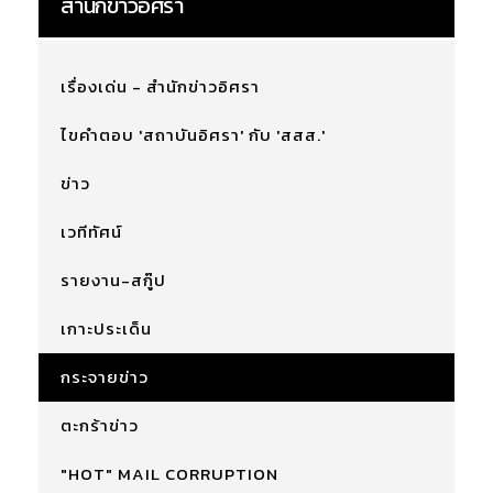
สำนักข่าวอิศรา
เรื่องเด่น - สำนักข่าวอิศรา
ไขคำตอบ 'สถาบันอิศรา' กับ 'สสส.'
ข่าว
เวทีทัศน์
รายงาน-สกู๊ป
เกาะประเด็น
กระจายข่าว
ตะกร้าข่าว
"HOT" MAIL CORRUPTION