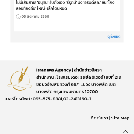
ไม่มีเส้นสาย! 'อนุทิน' รับตั้งเอง 'ธีรุตม์' นั่ง 'อธิบดีสถ.' ลั่น 'โกง
สอบท้องถิ่น' ใหญ่-เล็กโดนหมด
05 สิงหาคม 2569
ดูทั้งหมด
Isranews Agency | สำนักข่าวอิศรา
สำนักงาน : โรงแรมเดอะ รอยัล ริเวอร์ เลขที่ 219
ซอยจรัญสนิทวงศ์ 66/1 แขวง บางพลัด เขต
บางพลัด กรุงเทพมหานคร 10700
เบอร์โทรศัพท์ : 095-575-8881,02-2413160-1
ติดต่อเรา
|
Site Map