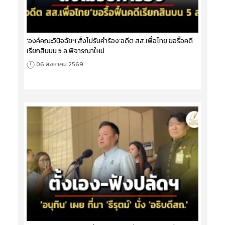
‘องค์คณะวินิจฉัยฯ’สั่งไม่รับคำร้อง‘อดีต สส.เพื่อไทย’ขอรื้อคดี
เรียกสินบน 5 ล.พิจารณาใหม่
06 สิงหาคม 2569