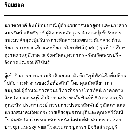
ร้อยยอด
นายชวรงค์ ลิมป์ปัทมปาณี ผู้อำนวยการหลักสูตร และนางสาว
อมรรัตน์ มหิทธิรุกข์ ผู้จัดการหลักสูตร นำคณะผู้เข้ารับการ
อบรมหลักสูตรผู้บริหารการสื่อสารมวลชนระดับกลาง ด้าน
กิจการกระจายเสียงและกิจการโทรทัศน์ (บสก.) รุ่นที่ 12 ศึกษา
ดูงานส่วนภูมิภาค ณ จังหวัดสมุทรสาคร - จังหวัดเพชรบุรี -
จังหวัดประจวบคีรีขันธ์
ผู้เข้ารับการอบรมร่วมรับฟังเสวนาหัวข้อ “ภูมิทัศน์สื่อที่เปลี่ยน
ไปกับการทำงานของสื่อท้องถิ่น” โดย คุณมัทณียา มาก
สมบูรณ์ ผู้อำนวยการส่วนบริหารกิจการโทรทัศน์ ภาคกลาง
จังหวัดกาญจนบุรี สำนักงานประชาสัมพันธ์ที่ 8 (กาญจนบุรี)
คุณธนัท ประสานวงษ์ กรรมการประชาสัมพันธ์ วุฒิสภา และ
นายกสมาคมวิทยุกระจายเสียงสุพรรณบุรี และคุณชลวิวัฒน์
โฆษิตชัยวัฒน์ บรรณาธิการหนังสือพิมพ์หัวหินสาร ณ ห้อง
ประชุม The Sky Villa โรงแรมเทวัญดารา บีชวิลล่า กุยบุรี