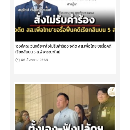
‘องค์คณะวินิจฉัยฯ’สั่งไม่รับคำร้อง‘อดีต สส.เพื่อไทย’ขอรื้อคดี
เรียกสินบน 5 ล.พิจารณาใหม่
06 สิงหาคม 2569