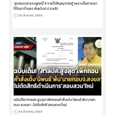
‘สุขสมรวย’แจงลูกหนี้ 9 รายไร้สัญญาเงินกู้ เพราะเป็นการเอา
ที่ดินมาจำนอง ยันแจ้งป.ป.ช.แล้ว
05 สิงหาคม 2569
ฉบับเต็ม!‘ศาลปค.สูงสุด’เพิกถอนคำสั่งเด้ง‘นิพนธ์’พ้น‘นายก
อบจ.สงขลา’-ไม่ตัดสิทธิ‘สอบสวน’ใหม่
04 สิงหาคม 2569