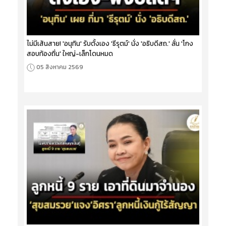
ไม่มีเส้นสาย! 'อนุทิน' รับตั้งเอง 'ธีรุตม์' นั่ง 'อธิบดีสถ.' ลั่น 'โกง
สอบท้องถิ่น' ใหญ่-เล็กโดนหมด
05 สิงหาคม 2569