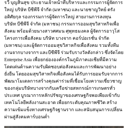
รวี บุญสินสุข ประธานเจ้าหน้าที่บริหารและกรรมการผู้จัดการ
ใหญ่ บริษัท บีซีพีจี จำกัด (มหาชน) และนายชาญวิทย์ ตรัง
อดิศัยกุล รองกรรมการผู้จัดการใหญ่ สายงานการลงทุน
บริษัท บีซีพีจี จำกัด (มหาชน) กรรมการออมสุขวิสาหกิจเพื่อ
สังคม พร้อมด้วยนางสาวศศมน ศุพุทธมงคล ผู้จัดการอาวุโส
โครงการเพื่อสังคม บริษัท บางจาก คอร์ปอเรชั่น จำกัด
(มหาชน) และผู้จัดการออมสุขวิสาหกิจเพื่อสังคม รวมทั้งทีม
งานจากบางจากฯ และบีซีพีจี ร่วมรับรางวัลดังกล่าว ซึ่งจัดโดย
Enterprise Asia เพื่อยกย่ององค์กรในภูมิภาคเอเชียที่มีความ
โดดเด่นด้านความรับผิดชอบต่อสังคมและการพัฒนาอย่าง
ยั่งยืน โดยออมสุขวิสาหกิจเพื่อสังคมได้รับการยอมรับจากการ
พัฒนาโมเดลการสร้างคุณค่าร่วมที่เชื่อมโยงความเชี่ยวชาญ
ของกลุ่มบริษัทบางจากกับเครือข่ายสหกรณ์การเกษตรทั่ว
ประเทศ บูรณาการหลักปรัชญาของเศรษฐกิจพอเพียงเข้ากับ
เทคโนโลยีพลังงานสะอาด เพื่อยกระดับคุณภาพชีวิต สร้าง
ความเข้มแข็งทางเศรษฐกิจฐานราก และสนับสนุนการเปลี่ยน
ผ่านสู่สังคมคาร์บอนต่ำ