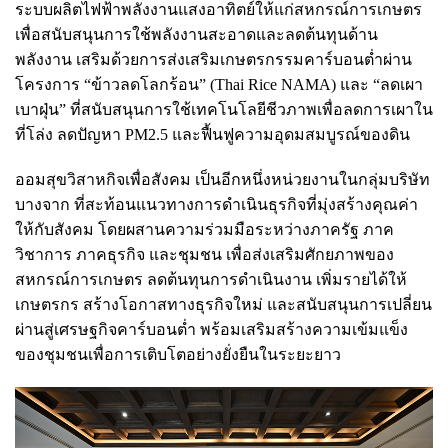
ระบบผลิตไฟฟ้าพลังงานแสงอาทิตย์ให้แก่สหกรณ์การเกษตร
เพื่อสนับสนุนการใช้พลังงานสะอาดและลดต้นทุนด้าน
พลังงาน เสริมด้วยการส่งเสริมเกษตรกรรมคาร์บอนต่ำผ่าน
โครงการ “ข้าวลดโลกร้อน” (Thai Rice NAMA) และ “ลดเผา
เบาฝุ่น” ที่สนับสนุนการใช้เทคโนโลยีชีวภาพเพื่อลดการเผาใน
ที่โล่ง ลดปัญหา PM2.5 และฟื้นฟูความอุดมสมบูรณ์ของดิน
ออมสุขวิสาหกิจเพื่อสังคม เป็นอีกหนึ่งหน่วยงานในกลุ่มบริษัท
บางจาก ที่สะท้อนแนวทางการดำเนินธุรกิจที่มุ่งสร้างคุณค่า
ให้กับสังคม โดยผสานความร่วมมือระหว่างภาครัฐ ภาค
วิชาการ ภาคธุรกิจ และชุมชน เพื่อส่งเสริมศักยภาพของ
สหกรณ์การเกษตร ลดต้นทุนการดำเนินงาน เพิ่มรายได้ให้
เกษตรกร สร้างโอกาสทางธุรกิจใหม่ และสนับสนุนการเปลี่ยน
ผ่านสู่เศรษฐกิจคาร์บอนต่ำ พร้อมเสริมสร้างความเข้มแข็ง
ของชุมชนเพื่อการเติบโตอย่างยั่งยืนในระยะยาว