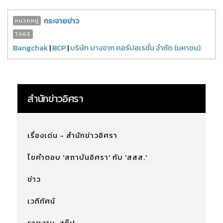
กระจายข่าว
หมวดหมู่
TAGS
Bangchak
|
BCP
|
บริษัท บางจาก คอร์ปอเรชั่น จำกัด (มหาชน)
สำนักข่าวอิศรา
เรื่องเด่น - สำนักข่าวอิศรา
ไขคำตอบ 'สถาบันอิศรา' กับ 'สสส.'
ข่าว
เวทีทัศน์
รายงาน-สกู๊ป