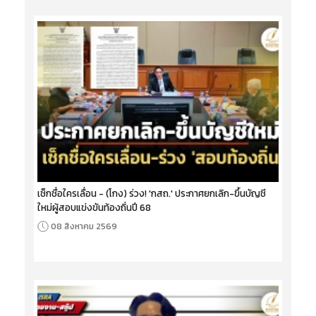
เช็กชื่อใครเลื่อน - (โกง) ร่วง! 'กสถ.' ประกาศยกเลิก-ขึ้นบัญชี
ใหม่ผู้สอบแข่งขันท้องถิ่นปี 68
08 สิงหาคม 2569