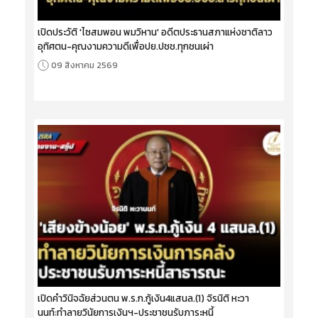
เปิดประวัติ 'ไซสมพอน พมวิหาน' อดีตประธานสภาแห่งชาติลาว
อุทิศตน-คุณงามความดีเพื่อปย.ปชช.ทุกชนเผ่า
09 สิงหาคม 2569
เปิดคำวินิจฉัยส่วนตน พ.ร.ก.กู้เงิน4แสนล.(1) จิรนิติ หะวา
นนท์:ทำลายวินัยการเงินฯ-ประชาชนรับภาระหนี้