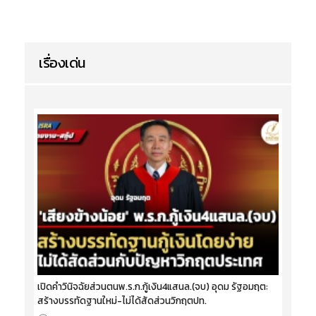
เรื่องเด่น
เปิดคำวินิจฉัยส่วนตนพ.ร.ก.กู้เงิน4แสนล.(จบ) อุดม รัฐอมฤต:
สร้างบรรทัดฐานใหม่-ไม่ได้สัดส่วนวิกฤตปท.