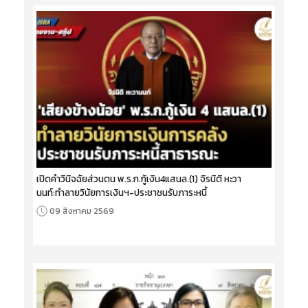
เปิดคำวินิจฉัยส่วนตน พ.ร.ก.กู้เงิน4แสนล.(1) จิรนิติ หะวา
นนท์:ทำลายวินัยการเงินฯ-ประชาชนรับภาระหนี้
09 สิงหาคม 2569