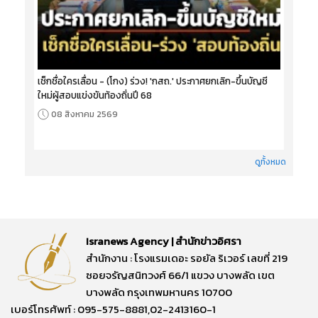
เช็กชื่อใครเลื่อน - (โกง) ร่วง! 'กสถ.' ประกาศยกเลิก-ขึ้นบัญชี
ใหม่ผู้สอบแข่งขันท้องถิ่นปี 68
08 สิงหาคม 2569
ดูทั้งหมด
Isranews Agency | สำนักข่าวอิศรา
สำนักงาน : โรงแรมเดอะ รอยัล ริเวอร์ เลขที่ 219
ซอยจรัญสนิทวงศ์ 66/1 แขวง บางพลัด เขต
บางพลัด กรุงเทพมหานคร 10700
เบอร์โทรศัพท์ : 095-575-8881,02-2413160-1