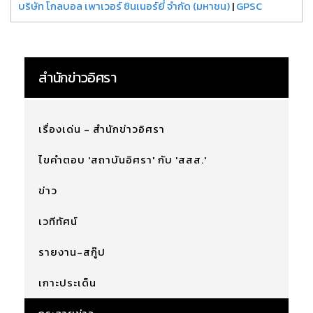
บริษัท โกลบอล เพาเวอร์ ซินเนอร์ยี่ จำกัด (มหาชน)
|
GPSC
สำนักข่าวอิศรา
เรื่องเด่น - สำนักข่าวอิศรา
ไขคำตอบ 'สถาบันอิศรา' กับ 'สสส.'
ข่าว
เวทีทัศน์
รายงาน-สกู๊ป
เกาะประเด็น