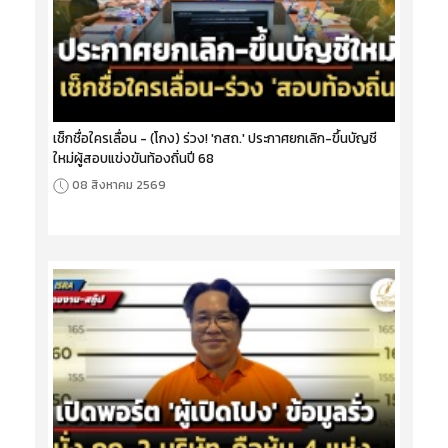
เช็กชื่อใครเลื่อน - (โกง) ร่วง! 'กสถ.' ประกาศยกเลิก-ขึ้นบัญชี
ใหม่ผู้สอบแข่งขันท้องถิ่นปี 68
08 สิงหาคม 2569