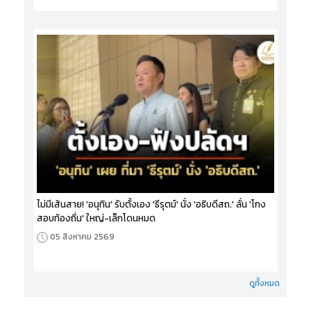
ไม่มีเส้นสาย! 'อนุทิน' รับตั้งเอง 'ธีรุตม์' นั่ง 'อธิบดีสถ.' ลั่น 'โกง
สอบท้องถิ่น' ใหญ่-เล็กโดนหมด
05 สิงหาคม 2569
ดูทั้งหมด