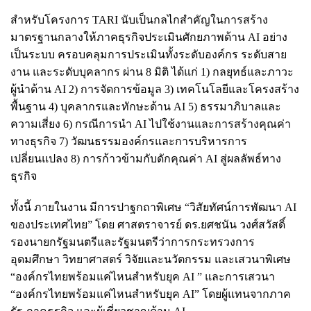
สำหรับโครงการ TARI นับเป็นกลไกสำคัญในการสร้าง
มาตรฐานกลางให้ภาคธุรกิจประเมินศักยภาพด้าน AI อย่าง
เป็นระบบ ครอบคลุมการประเมินทั้งระดับองค์กร ระดับสาย
งาน และระดับบุคลากร ผ่าน 8 มิติ ได้แก่ 1) กลยุทธ์และภาวะ
ผู้นำด้าน AI 2) การจัดการข้อมูล 3) เทคโนโลยีและโครงสร้าง
พื้นฐาน 4) บุคลากรและทักษะด้าน AI 5) ธรรมาภิบาลและ
ความเสี่ยง 6) กรณีการนำ AI ไปใช้งานและการสร้างคุณค่า
ทางธุรกิจ 7) วัฒนธรรมองค์กรและการบริหารการ
เปลี่ยนแปลง 8) การก้าวข้ามกับดักคุณค่า AI สู่ผลลัพธ์ทาง
ธุรกิจ
ทั้งนี้ ภายในงาน มีการปาฐกถาพิเศษ “วิสัยทัศน์การพัฒนา AI
ของประเทศไทย” โดย ศาสตราจารย์ ดร.ยศชนัน วงศ์สวัสดิ์
รองนายกรัฐมนตรีและรัฐมนตรีว่าการกระทรวงการ
อุดมศึกษา วิทยาศาสตร์ วิจัยและนวัตกรรม และเสวนาพิเศษ
“องค์กรไทยพร้อมแค่ไหนสำหรับยุค AI ” และการเสวนา
“องค์กรไทยพร้อมแค่ไหนสำหรับยุค AI” โดยผู้แทนจากภาค