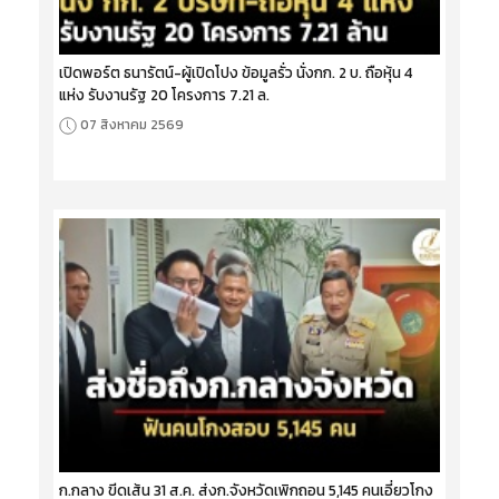
เปิดพอร์ต ธนารัตน์-ผู้เปิดโปง ข้อมูลรั่ว นั่งกก. 2 บ. ถือหุ้น 4
แห่ง รับงานรัฐ 20 โครงการ 7.21 ล.
07 สิงหาคม 2569
ก.กลาง ขีดเส้น 31 ส.ค. ส่งก.จังหวัดเพิกถอน 5,145 คนเอี่ยวโกง