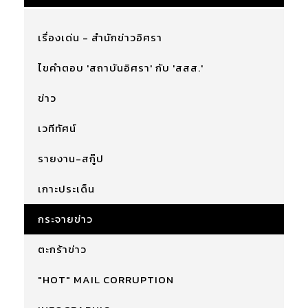
เรื่องเด่น - สำนักข่าวอิศรา
ไขคำตอบ 'สถาบันอิศรา' กับ 'สสส.'
ข่าว
เวทีทัศน์
รายงาน-สกู๊ป
เกาะประเด็น
กระจายข่าว
ตะกร้าข่าว
"HOT" MAIL CORRUPTION