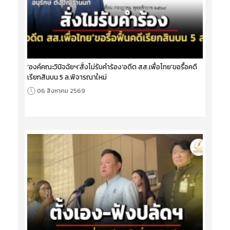
‘องค์คณะวินิจฉัยฯ’สั่งไม่รับคำร้อง‘อดีต สส.เพื่อไทย’ขอรื้อคดี
เรียกสินบน 5 ล.พิจารณาใหม่
06 สิงหาคม 2569