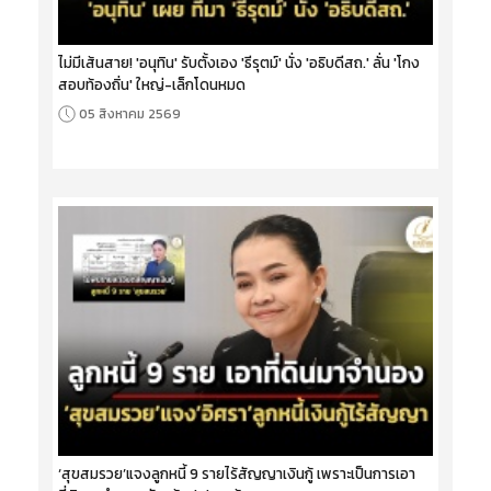
ไม่มีเส้นสาย! 'อนุทิน' รับตั้งเอง 'ธีรุตม์' นั่ง 'อธิบดีสถ.' ลั่น 'โกง
สอบท้องถิ่น' ใหญ่-เล็กโดนหมด
05 สิงหาคม 2569
‘สุขสมรวย’แจงลูกหนี้ 9 รายไร้สัญญาเงินกู้ เพราะเป็นการเอา