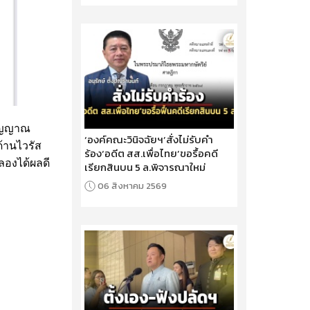
สัญญาณ
‘องค์คณะวินิจฉัยฯ’สั่งไม่รับคำ
ด้านไวรัส
ร้อง‘อดีต สส.เพื่อไทย’ขอรื้อคดี
ลองได้ผลดี
เรียกสินบน 5 ล.พิจารณาใหม่
06 สิงหาคม 2569