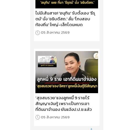
ไม่มีเส้นสาย! 'อนุทิน' รับตั้งเอง 'ธีรุ
ตม์' นั่ง 'อธิบดีสถ.' ลั่น 'โกงสอบ
ท้องถิ่น' ใหญ่-เล็กโดนหมด
05 สิงหาคม 2569
‘สุขสมรวย’แจงลูกหนี้ 9 รายไร้
สัญญาเงินกู้ เพราะเป็นการเอา
ที่ดินมาจำนอง ยันแจ้งป.ป.ช.แล้ว
05 สิงหาคม 2569