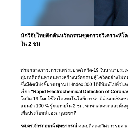
นักวิจัยไทยคิดค้นนวัตกรรมชุดตรวจวิเคราะห์โคว
ใน 2 ชม
ท่ามกลางภาวะการแพร่ระบาดโควิด-19 ในนานาประเทศทำใ
ทุ่มเทคิดค้นหาหนทางสร้างนวัตกรรมสู้โควิดอย่างไม่ทด
ซึ่งมีดัชนีบ่งชี้มาตรฐาน H-Index 300 ได้ตีพิมพ์ไปท
เรื่อง
“Rapid Electrochemical Detection of Coron
โควิด-19 โดยใช้ไบโอเทคโนโลยีการนำ ดีเอ็นเอเซ็นเซอ
แม่นยำ 100 % รู้ผลภายใน 2 ชม. พกพาสะดวกและต้น
เพื่อประโยชน์ของมนุษยชาติ
รศ.ดร.จักรกฤษณ์ ศุทธากรณ์
คณบดีคณะวิศวกรรมศาสตร์