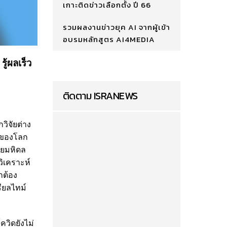
เกาะติดข่าวเลือกตั้ง ปี 66
รวมผลงานข่าวยุค AI จากผู้เข้า
อบรมหลักสูตร AI4MEDIA
ู้ผลเร็ว
ติดตาม ISRANEWS
ิจัยต่าง
ำของโลก
ัยมหิดล
ิเคราะห์
กต้อง
ียลไทม์
วิดยังไม่