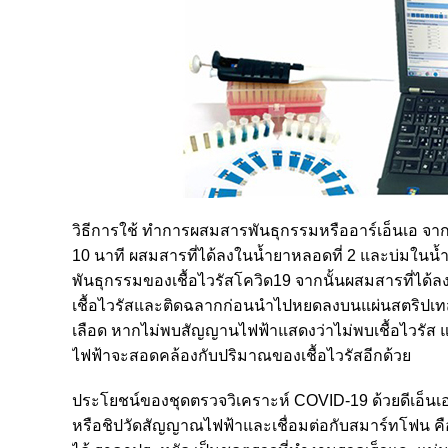
วิธีการใช้ ทำการผสมสารพันธุกรรมหรืออาร์เอ็นเอ จากน้
10 นาที ผสมสารที่ได้ลงในน้ำยาหลอดที่ 2 และบ่มในน้ำอ
พันธุกรรมของเชื้อไวรัสโควิด19 จากนั้นผสมสารที่ได
เชื้อไวรัสและติดฉลากก่อนนำไปหยดลงบนแผ่นสตริปเทสต์ 
เลือด หากไม่พบสัญญานไฟฟ้าแสดงว่าไม่พบเชื้อไวรัส แ
ไฟฟ้าจะสอดคล้องกับปริมาณของเชื้อไวรัสอีกด้วย
ประโยชน์ของชุดตรวจวิเคราะห์ COVID-19 ด้วยดีเอ็นเ
หรือชิปวัดสัญญาณไฟฟ้าและเชื่อมต่อกับสมาร์ทโฟน คือ