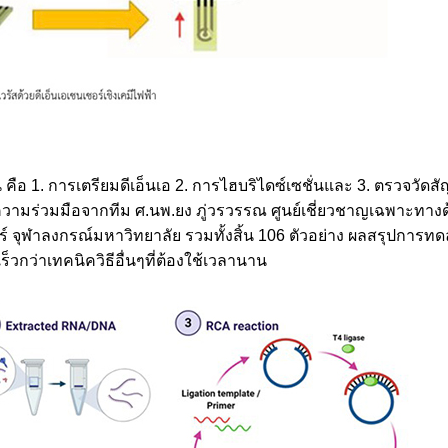
 คือ 1. การเตรียมดีเอ็นเอ 2. การไฮบริไดซ์เซชั่นและ 3. ตรวจวัด
รับความร่วมมือจากทีม ศ.นพ.ยง ภู่วรวรรณ ศูนย์เชี่ยวชาญเฉพาะทาง
จุฬาลงกรณ์มหาวิทยาลัย รวมทั้งสิ้น 106 ตัวอย่าง ผลสรุปการทด
ร็วกว่าเทคนิควิธีอื่นๆที่ต้องใช้เวลานาน