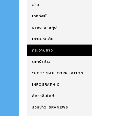
ข่าว
เวทีทัศน์
รายงาน-สกู๊ป
เกาะประเด็น
กระจายข่าว
ตะกร้าข่าว
"HOT" MAIL CORRUPTION
INFOGRAPHIC
อิศราอินไซด์
รวมข่าว ISRANEWS