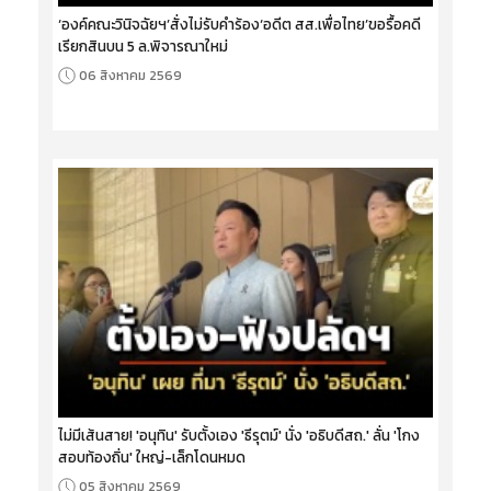
‘องค์คณะวินิจฉัยฯ’สั่งไม่รับคำร้อง‘อดีต สส.เพื่อไทย’ขอรื้อคดี
เรียกสินบน 5 ล.พิจารณาใหม่
06 สิงหาคม 2569
ไม่มีเส้นสาย! 'อนุทิน' รับตั้งเอง 'ธีรุตม์' นั่ง 'อธิบดีสถ.' ลั่น 'โกง
สอบท้องถิ่น' ใหญ่-เล็กโดนหมด
05 สิงหาคม 2569