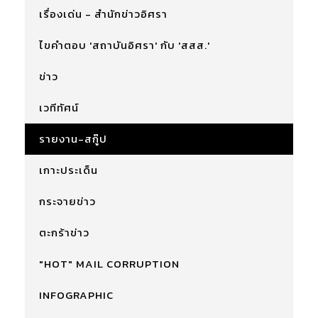
เรื่องเด่น - สำนักข่าวอิศรา
ไขคำตอบ 'สถาบันอิศรา' กับ 'สสส.'
ข่าว
เวทีทัศน์
รายงาน-สกู๊ป
เกาะประเด็น
กระจายข่าว
ตะกร้าข่าว
"HOT" MAIL CORRUPTION
INFOGRAPHIC