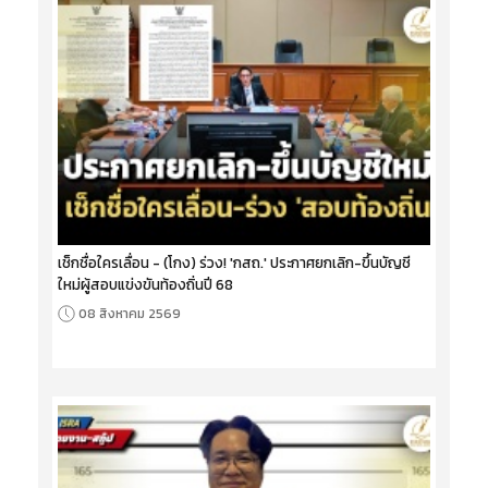
เช็กชื่อใครเลื่อน - (โกง) ร่วง! 'กสถ.' ประกาศยกเลิก-ขึ้นบัญชี
ใหม่ผู้สอบแข่งขันท้องถิ่นปี 68
08 สิงหาคม 2569