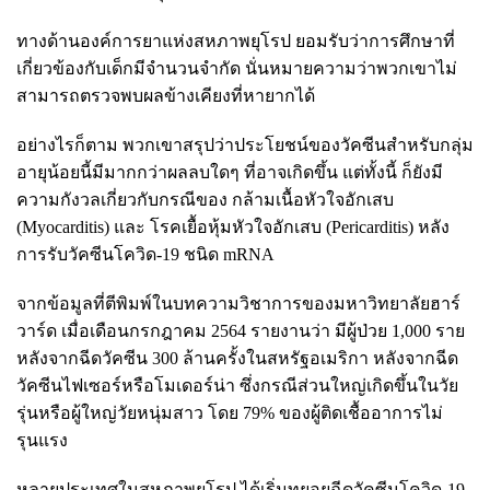
ทางด้านองค์การยาแห่งสหภาพยุโรป ยอมรับว่าการศึกษาที่
เกี่ยวข้องกับเด็กมีจำนวนจำกัด นั่นหมายความว่าพวกเขาไม่
สามารถตรวจพบผลข้างเคียงที่หายากได้
อย่างไรก็ตาม พวกเขาสรุปว่าประโยชน์ของวัคซีนสำหรับกลุ่ม
อายุน้อยนี้มีมากกว่าผลลบใดๆ ที่อาจเกิดขึ้น แต่ทั้งนี้ ก็ยังมี
ความกังวลเกี่ยวกับกรณีของ กล้ามเนื้อหัวใจอักเสบ
(Myocarditis) และ โรคเยื้อหุ้มหัวใจอักเสบ (Pericarditis) หลัง
การรับวัคซีนโควิด-19 ชนิด mRNA
จากข้อมูลที่ตีพิมพ์ในบทความวิชาการของมหาวิทยาลัยฮาร์
วาร์ด เมื่อเดือนกรกฎาคม 2564 รายงานว่า มีผู้ป่วย 1,000 ราย
หลังจากฉีดวัคซีน 300 ล้านครั้งในสหรัฐอเมริกา หลังจากฉีด
วัคซีนไฟเซอร์หรือโมเดอร์น่า ซึ่งกรณีส่วนใหญ่เกิดขึ้นในวัย
รุ่นหรือผู้ใหญ่วัยหนุ่มสาว โดย 79% ของผู้ติดเชื้ออาการไม่
รุนแรง
หลายประเทศในสหภาพยุโรป ได้เริ่มทยอยฉีดวัคซีนโควิด-19