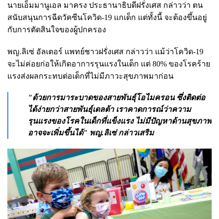
นายเอ็มมานูเอล มาครง ประธานาธิบดีฝรั่งเศส กล่าวว่า ตน
สนับสนุนการฉีดวัคซีนโควิด-19 แกเด็ก แต่ทั้งนี้ จะต้องขึ้นอยู่
กับการตัดสินใจของผู้ปกครอง
พญ.ลิเซ่ อัลเตอร์ แพทย์ชาวฝรั่งเศส กล่าวว่า แม้ว่าโควิด-19
จะไม่ค่อยก่อให้เกิดอาการรุนแรงในเด็ก แต่ 80% ของโรคร้าย
แรงส่งผลกระทบต่อเด็กที่ไม่มีภาวะสุขภาพมาก่อน
"ด้วยการมาระบาดของสายพันธุ์โอไมครอน ซึ่งติดต่อ
ได้ง่ายกว่าสายพันธุ์เดลต้า เราคาดการณ์ว่าความ
รุนแรงของโรคในเด็กที่แข็งแรง ไม่มีปัญหาด้านสุขภาพ
อาจจะเพิ่มขึ้นได้" พญ.ลิเซ่ กล่าวเสริม