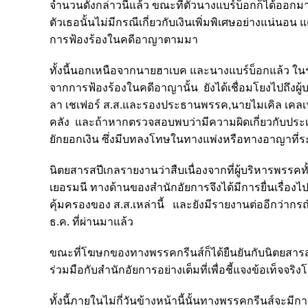
จำนวนดังกล่าวนี้แล้ว ขณะที่ตัวนางแบร์บ็อกก็ได้ออกม
ตัวเธอนั้นไม่มีกรณีเกี่ยวกับเงินเพิ่มพิเศษอย่างแน่นอ
การฟ้องร้องในคดีอาญาตามมา
ทั้งนี้นอกเหนือจากนายฮาเบค และนางแบร์บ็อกแล้ว ในร
จากการฟ้องร้องในคดีอาญานั้น ยังได้เชื่อมโยงไปถึงผู
ลา เชเฟอร์ ส.ส.และรองประธานพรรค,นายไมเคิล เคลเน
คลัง และถ้าหากตรวจสอบพบว่ามีความผิดเกี่ยวกับประเด็
ยักยอกเงิน ซึ่งมีบทลงโทษในทางแพ่งหรือทางอาญาที่ร
นิตยสารสปีเกลรายงานว่าสืบเนื่องจากที่ผู้บริหารพรรคทั
เยอรมนี ทางด้านของสำนักอัยการจึงได้มีการยื่นเรื่อง
คุ้มครองของ ส.ส.เหล่านี้ และยังมีรายงานต่ออีกว่ากรณีก
ธ.ค. ที่ผ่านมาแล้ว
ขณะที่โฆษกของทางพรรคกรีนส์ก็ได้ยืนยันกับนิตยสารสป
ร่วมมือกับสำนักอัยการอย่างเต็มที่เพื่อชี้แจงข้อเท็จจร
ทั้งนี้ภายในไม่กี่วันข้างหน้านี้นั้นทางพรรคกรีนส์จะ