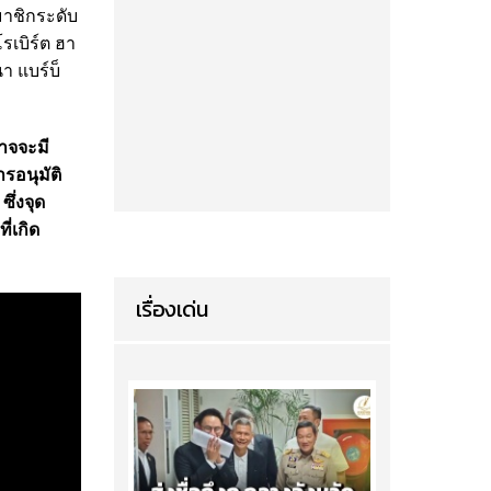
มาชิกระดับ
รเบิร์ต ฮา
 แบร์บ็
าจจะมี
รอนุมัติ
ึ่งจุด
่เกิด
เรื่องเด่น