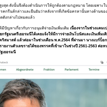
ูงสุด ดังนั้นจึงต้องดำเนินการให้ถูกต้องตามกฎหมาย โดยเฉพาะ
รรคกรีนส์กล่าวและยืนยันว่าหลังจากที่เกิดข้อครหานั้นทางด้านข
วิดดังกล่างไปหมดแล้ว
ด้มีปัญหาเกี่ยวกับการอนุมติจ่ายเงินเพิ่มเติม
เนื่องจากในช่วงแคม
ายกรัฐมนตรีเยอรมนีได้เคยแจ้งให้มีการจ่ายเงินโบนัสและเงินเพิ่มเติ
ิสมาสต์ แล้วต่อมาในช่วงเดือน พ.ค.2564 ที่ผ่านมา นางแบร์บ็อก
รรายงานตัวเลขรายได้ของพรรคที่เข้ามาในช่วงปี 2561-2563 ต่อห
ัฐเยอรมนี