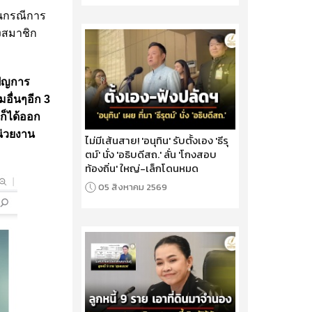
ในกรณีการ
องสมาชิก
เปญการ
มอื่นๆอีก 3
ก็ได้ออก
น่วยงาน
ไม่มีเส้นสาย! 'อนุทิน' รับตั้งเอง 'ธีรุ
ตม์' นั่ง 'อธิบดีสถ.' ลั่น 'โกงสอบ
ท้องถิ่น' ใหญ่-เล็กโดนหมด
05 สิงหาคม 2569