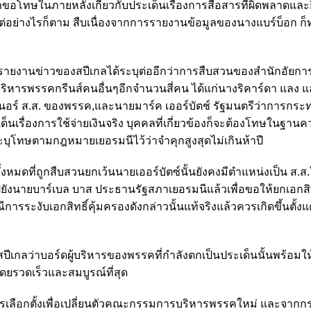
าขอโทษในภายหลังเกี่ยวกับประเด็นเรื่องการสื่อสารที่ผิดพลาดและย
น แต่อย่างไรก็ตาม สืบเนื่องจากการรายงานข้อมูลของนางแบร์บ็อก ก็
ายงานข่าวของสปีเกลได้ระบุต่ออีกว่าการสืบสวนของสำนักอัยการซึ
้บริหารพรรคกรีนส์คนอื่นๆอีกจำนวนสี่คน ได้แก่นางริคาร์ดา แลง 
อร์ ส.ส. ของพรรค,และนายมาร์ค เออร์บัตช์ รัฐมนตรีว่าการกร
นเรื่องการใช้จ่ายเงินจริง บุคคลที่เกี่ยวข้องก็จะต้องโทษในฐานค
ะบุโทษตามกฎหมายเยอรมนีไว้ว่าจำคุกสูงสุดไม่เกินห้าปี
้งหมดที่ถูกสืบสวนยกเว้นนายเออร์บัตซ์นั้นยังคงมีตำแหน่งเป็น ส.ส
ไปยังนายบาร์เบล บาส ประธานรัฐสภาเยอรมนีแล้วเพื่อขอให้ยกเอกสิท
ารระงับเอกสิทธิ์คุ้มครองดังกล่าวนั้นแท้จริงแล้วควรเกิดขึ้นตั้งแ
ีเกลว่าบอร์ดผู้บริหารของพรรคที่กำลังตกเป็นประเด็นนั้นพร้อมใ
ิงโดยรวดเร็วและสมบูรณ์ที่สุด
มีการเลือกตั้งเพื่อเปลี่ยนตัวคณะกรรมการบริหารพรรคใหม่ และจากกร