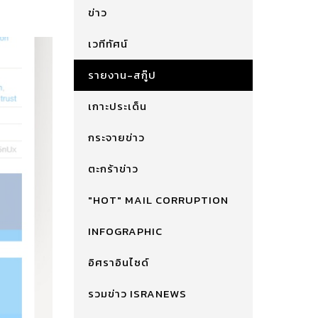
ข่าว
เวทีทัศน์
รายงาน-สกู๊ป
เกาะประเด็น
กระจายข่าว
ตะกร้าข่าว
"HOT" MAIL CORRUPTION
INFOGRAPHIC
อิศราอินไซด์
รวมข่าว ISRANEWS