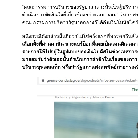
“คณะกรรมการบริหารของรัฐบาลกลางนั้นเป็นผู้บริหารส
ดำเนินการตัดสินใจที่เกี่ยวข้องอย่างเหมาะสม” โฆษกพ
คณะกรรมการบริหารรัฐบาลกลางก้ได้คืนเงินโบนัสโค
อนึ่งกรณีดังกล่าวนั้นถือว่าไม่ใช่ครั้งแรกที่พรรคกรีนส์ไ
เลือกตั้งที่ผ่านมานั้น นางแบร์บ็อกที่เคยเป็นแคนดิเดตน
รายการให้ไปอยู่ในรูปแบบของเงินโบนัสในช่วงเทศการคร
มายอมรับว่าตัวเธอนั้นดำเนินการล่าช้าในเรื่องของกา
บริหารบุนเดสแท็ก หรือว่ารัฐสภาแห่งสหพันธ์สาธารณร