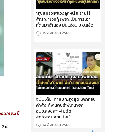
‘สุขสมรวย’แจงลูกหนี้ 9 รายไร้
สัญญาเงินกู้ เพราะเป็นการเอา
ที่ดินมาจำนอง ยันแจ้งป.ป.ช.แล้ว
05 สิงหาคม 2569
ฉบับเต็ม!‘ศาลปค.สูงสุด’เพิกถอน
คำสั่งเด้ง‘นิพนธ์’พ้น‘นายก
อบจ.สงขลา’-ไม่ตัด
องเยอรมนี
สิทธิ‘สอบสวน’ใหม่
04 สิงหาคม 2569
เงิน