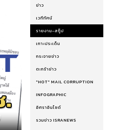
ข่าว
เวทีทัศน์
รายงาน-สกู๊ป
เกาะประเด็น
กระจายข่าว
ตะกร้าข่าว
"HOT" MAIL CORRUPTION
INFOGRAPHIC
อิศราอินไซด์
รวมข่าว ISRANEWS