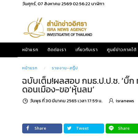
วันศุกร์, 07 สิงหาคม 2569
02:56:23
นาฬิกา
หน้าแรก
ติดต่อเรา
เกี่ยวกับเรา
ศูนย์ข่าวภาคใต้
หน้าแรก
รายงาน-สกู๊ป
ฉบับเต็ม!ผลสอบ กมธ.ป.ป.ช. ‘บิ๊ก
ดอนเมือง-ขอ‘หุ้นลม’
วันพุธ ที่ 30 มีนาคม 2565 เวลา 17:59 น.
isranews
Share
Tweet
Share