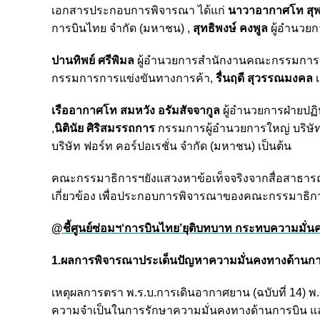
เอกสารประกอบการพิจารณา
ได้แก่
นาวาอากาศโท สุพจ
การบินไทย จำกัด (มหาชน) ,
สุทธิพงษ์ คงพูล
ผู้อำนวย
ปานทิพย์ ศรีพิมล
ผู้อำนวยการสำนักงานคณะกรรมการนโ
กรรมการการแข่งขันทางการค้า,
รื่นฤดี สุวรรณมงคล
เ
เรืออากาศโท สมหวัง อรัมสัจจากูล
ผู้อำนวยการฝ่ายปฏิ
,
นิตินัย ศิริสมรรถการ
กรรมการผู้อำนวยการใหญ่ บริษั
บริษัท ฟอร์ท คอร์ปอเรชั่น จำกัด (มหาชน) เป็นต้น
คณะกรรมาธิการฯยัง
แสวงหาข้อเท็จจริงจากสื่อสาธารณ
เกี่ยวข้อง เพื่อประกอบการพิจารณาของคณะกรรมาธิก
@ชี้ศูนย์ซ่อมฯ‘การบินไทย’ยุติบทบาท กระทบความมั่น
1.ผลการพิจารณาประเด็นปัญหาความมั่นคงทางด้านก
เหตุผลการตรา พ.ร.บ.การเดินอากาศยาน (ฉบับที่ 14) 
ความจำเป็นในการรักษาความมั่นคงทางด้านการบิน แล