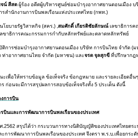
น์ สีสด
ผู้ร้อง อดีตผู้บริหารศูนย์ซ่อมบำรุงอากาศยานดอนเมือง บร
การสำนักงานการบินพลเรือนแห่งประเทศไทย (กพท.)
ยบายรัฐวิสาหกิจ (สคร.) ,
สมศักดิ์ เกียรติชัยลักษณ์
เลขาธิการค
ลขาธิการคณะกรรมการกำกับหลักทรัพย์และตลาดหลักทรัพย์
บัติการซ่อมบำรุงอากาศยานดอนเมือง บริษัท การบินไทย จำกัด (
ท ท่าอากาศยานไทย จำกัด (มหาชน) และ
จรด จุลสุกขี
ที่ปรึกษากฎ
ะเพื่อให้ทราบข้อมูล ข้อเท็จจริง ข้อกฎหมาย และรายละเอียดอื่นๆท
าร ก่อนจะมีการ
สรุปผลการสอบข้อเท็จจริงทั้ง 5 ประเด็น ดังนี้
คงการบิน
ารบินและการพัฒนาการบินพลเรือนของประเทศ
พ.ศ.2562 สรุปได้ว่า กระบวนการทางนิติบัญญัติของประเทศไทยตระห
ะการพัฒนาการบินพลเรือนของประเทศ จึงตรา พ.ร.บ.เพื่อยกระดั