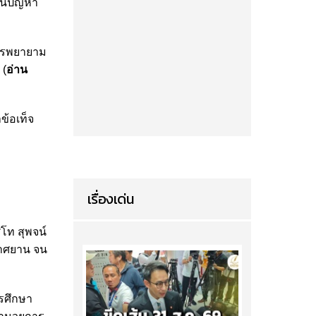
็นปัญหา
การพยายาม
 (
อ่าน
้อเท็จ
เรื่องเด่น
โท สุพจน์
กาศยาน จน
รศึกษา