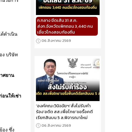
อำนวยการ
ก.กลาง ขีดเส้น 31 ส.ค.
ส่งก.จังหวัดเพิกถอน 3,440 คน
เอี่ยวโกงสอบท้องถิ่น
ด้ดำเนิน
06 สิงหาคม 2569
ง บริษัท
ากาศยาน
่อนให้เช่า
‘องค์คณะวินิจฉัยฯ’สั่งไม่รับคำ
ร้อง‘อดีต สส.เพื่อไทย’ขอรื้อคดี
เรียกสินบน 5 ล.พิจารณาใหม่
06 สิงหาคม 2569
อง ซึ่ง