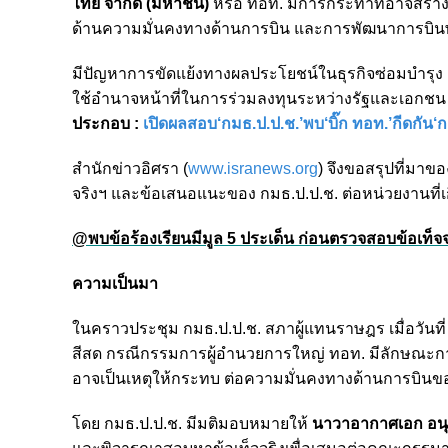
ไทย จำกัด (มหาชน)
หรือ ทอท. มีการกระทำที่อาจสร้
ด้านความมั่นคงทางด้านการบิน และการพัฒนาการบิน
มีปัญหาการขัดแย้งทางผลประโยชน์ในธุรกิจซ่อมบำร
ใช้อำนาจหน้าที่ในการร่วมลงทุนระหว่างรัฐและเอกชน แ
ประกอบ :
เปิดผลสอบ‘กมธ.ป.ป.ช.’พบ‘บิ๊ก ทอท.’กีดกัน‘
สำนักข่าวอิศรา (
www.isranews.org
) จึงขอสรุปที่ม
จริงฯ และข้อเสนอแนะของ กมธ.ป.ป.ช. ต่อหน่วยงานที่เกี่
@พบข้อร้องเรียนมีมูล 5 ประเด็น ก่อนตรวจสอบข้อเท็จจร
ความเป็นมา
ในคราวประชุม กมธ.ป.ป.ช. สภาผู้แทนราษฎร เมื่อวันที่ 
สีสด กรณีกรรมการผู้อำนวยการใหญ่ ทอท. มีลักษณะ
อาจเป็นเหตุให้กระทบ ต่อความมั่นคงทางด้านการบิน
โดย กมธ.ป.ป.ช. มีมติมอบหมายให้
นาวาอากาศเอก อนุ