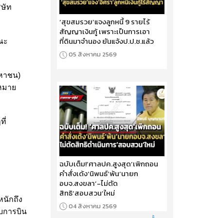
ิษัท
‘สุขสมรวย’แจงลูกหนี้ 9 รายไร้
สัญญาเงินกู้ เพราะเป็นการเอา
ที่ดินมาจำนอง ยันแจ้งป.ป.ช.แล้ว
ณะ
05 สิงหาคม 2569
มหาชน)
หมาย
ี่
ฉบับเต็ม!‘ศาลปค.สูงสุด’เพิกถอน
คำสั่งเด้ง‘นิพนธ์’พ้น‘นายก
อบจ.สงขลา’-ไม่ตัด
สิทธิ‘สอบสวน’ใหม่
นักถึง
04 สิงหาคม 2569
บการบิน