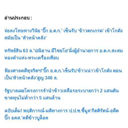
อ่านประกอบ :
จ่อลงโทษทางวินัย ‘บิ๊ก อ.ต.ก.’ เซ็นรับ ‘ข้าวตกเกรด’ เข้าโกดัง
สมัยเป็น ‘หัวหน้าคลัง’
ทรัพย์สิน 63 ล.'ปณิธาน มีไชยโย'นั่งผู้อำนวยการ อ.ต.ก.สะสม
ทองคำแท่ง-พระเครื่องเพียบ
ฟ้องศาลคดีทุจริตฯ!‘บิ๊ก อ.ต.ก.’เซ็นรับ‘ข้าวเน่า’เข้าโกดัง ตอน
เป็น‘หัวหน้าคลัง’สูญ 346 ล.
รัฐบาลเผยโครงการจำนำข้าวเหลือรอระบายกว่า 2 แสนตัน
ขาดทุนไม่ต่ำกว่า 5 แสนล้าน
ฉบับเต็ม! พฤติการณ์-มติทางการ ป.ป.ช.ชี้มูล‘กิตติรัตน์-อดีต
บิ๊ก อคส.’คดีข้าวบูล็อค