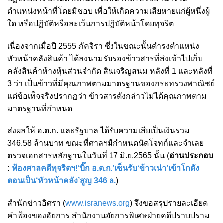
ตำแหน่งหน้าที่โดยมิชอบ เพื่อให้เกิดความเสียหายแก่ผู้หนึ่งผู้
ใด หรือปฏิบัติหรือละเว้นการปฏิบัติหน้าโดยทุจริต
เนื่องจากเมื่อปี 2555 ภัคจิรา ซึ่งในขณะนั้นดำรงตำแหน่ง
หัวหน้าคลังสินค้า ได้ลงนามรับรองข้าวสารที่ส่งเข้าไปเก็บ
คลังสินค้าห้างหุ้นส่วนจำกัด สินเจริญสนม หลังที่ 1 และหลังที่
3 ว่า เป็นข้าวที่มีคุณภาพตามมาตรฐานของกระทรวงพาณิชย์
แต่ข้อเท็จจริงปรากฏว่า ข้าวสารดังกล่าวไม่ได้คุณภาพตาม
มาตรฐานที่กำหนด
ส่งผลให้ อ.ต.ก. และรัฐบาล ได้รับความเสียเป็นเงินรวม
346.58 ล้านบาท ขณะที่ศาลฯมีกำหนดนัดโจทก์และจำเลย
ตรวจเอกสารหลักฐานในวันที่ 17 มิ.ย.2565 นั้น (
อ่านประกอบ
:
ฟ้องศาลคดีทุจริตฯ!‘บิ๊ก อ.ต.ก.’เซ็นรับ‘ข้าวเน่า’เข้าโกดัง
ตอนเป็น‘หัวหน้าคลัง’สูญ 346 ล.
)
สำนักข่าวอิศรา (
www.isranews.org
) จึงขอสรุปรายละเอียด
คำฟ้องของอัยการ สำนักงานอัยการพิเศษฝ่ายคดีปราบปราม