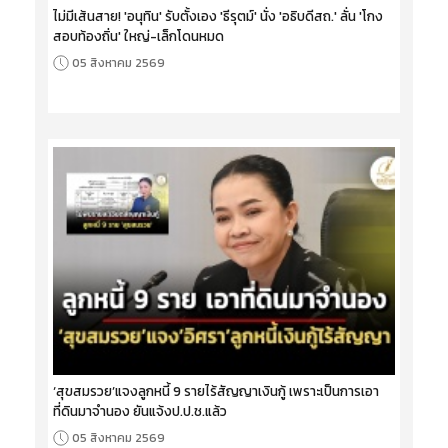
ไม่มีเส้นสาย! 'อนุทิน' รับตั้งเอง 'ธีรุตม์' นั่ง 'อธิบดีสถ.' ลั่น 'โกง
สอบท้องถิ่น' ใหญ่-เล็กโดนหมด
05 สิงหาคม 2569
‘สุขสมรวย’แจงลูกหนี้ 9 รายไร้สัญญาเงินกู้ เพราะเป็นการเอา
ที่ดินมาจำนอง ยันแจ้งป.ป.ช.แล้ว
05 สิงหาคม 2569