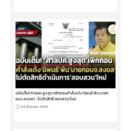
ฉบับเต็ม!‘ศาลปค.สูงสุด’เพิกถอนคำสั่งเด้ง‘นิพนธ์’พ้น‘นายก
อบจ.สงขลา’-ไม่ตัดสิทธิ‘สอบสวน’ใหม่
04 สิงหาคม 2569