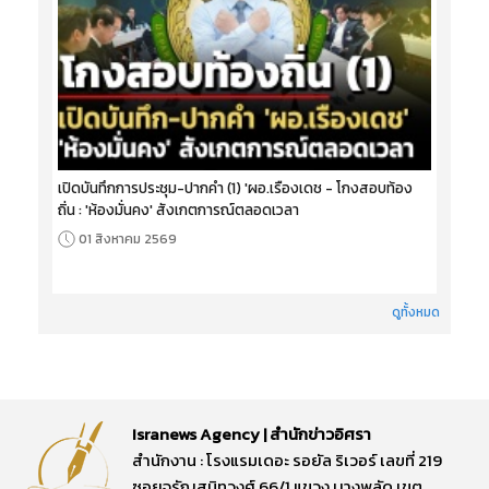
เปิดบันทึกการประชุม-ปากคำ (1) 'ผอ.เรืองเดช - โกงสอบท้อง
ถิ่น : 'ห้องมั่นคง' สังเกตการณ์ตลอดเวลา
01 สิงหาคม 2569
ดูทั้งหมด
Isranews Agency | สำนักข่าวอิศรา
สำนักงาน : โรงแรมเดอะ รอยัล ริเวอร์ เลขที่ 219
ซอยจรัญสนิทวงศ์ 66/1 แขวง บางพลัด เขต