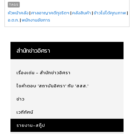
TAGS
หัวหน้าคลัง
|
ศาลอาญาคดีทุจริตฯ
|
คลังสินค้า
|
ข้าวไม่ได้คุณภาพ
|
อ.ต.ก.
|
พนักงานอัยการ
สำนักข่าวอิศรา
เรื่องเด่น - สำนักข่าวอิศรา
ไขคำตอบ 'สถาบันอิศรา' กับ 'สสส.'
ข่าว
เวทีทัศน์
รายงาน-สกู๊ป