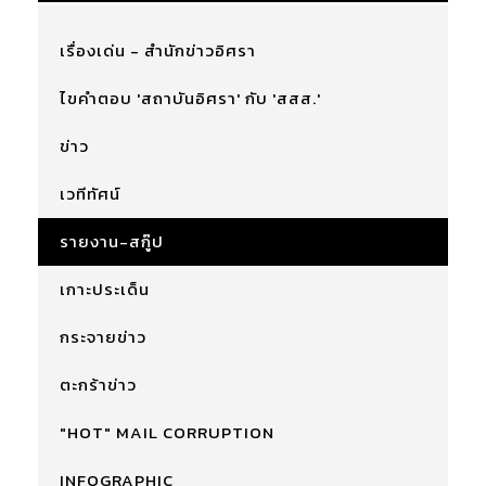
เรื่องเด่น - สำนักข่าวอิศรา
ไขคำตอบ 'สถาบันอิศรา' กับ 'สสส.'
ข่าว
เวทีทัศน์
รายงาน-สกู๊ป
เกาะประเด็น
กระจายข่าว
ตะกร้าข่าว
"HOT" MAIL CORRUPTION
INFOGRAPHIC