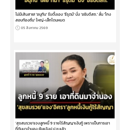
ไม่มีเส้นสาย! 'อนุทิน' รับตั้งเอง 'ธีรุตม์' นั่ง 'อธิบดีสถ.' ลั่น 'โกง
สอบท้องถิ่น' ใหญ่-เล็กโดนหมด
05 สิงหาคม 2569
‘สุขสมรวย’แจงลูกหนี้ 9 รายไร้สัญญาเงินกู้ เพราะเป็นการเอา
ที่ดินมาจำนอง ยันแจ้งป.ป.ช.แล้ว