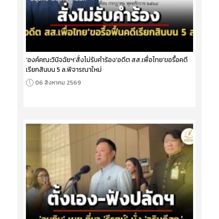
‘องค์คณะวินิจฉัยฯ’สั่งไม่รับคำร้อง‘อดีต สส.เพื่อไทย’ขอรื้อคดี
เรียกสินบน 5 ล.พิจารณาใหม่
06 สิงหาคม 2569