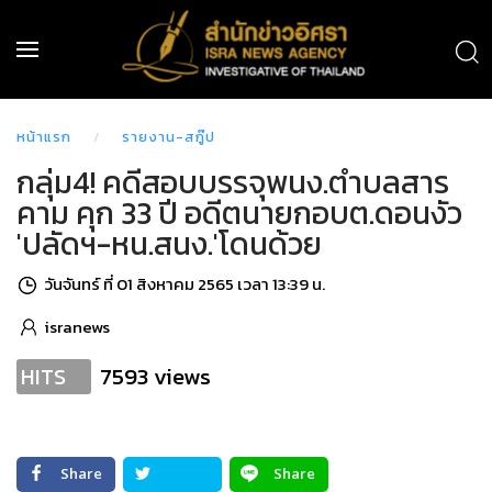
หน้าแรก
รายงาน-สกู๊ป
กลุ่ม4! คดีสอบบรรจุพนง.ตำบลสาร
คาม คุก 33 ปี อดีตนายกอบต.ดอนงัว
'ปลัดฯ-หน.สนง.'โดนด้วย
วันจันทร์ ที่ 01 สิงหาคม 2565 เวลา 13:39 น.
isranews
7593 views
HITS
Share
Share