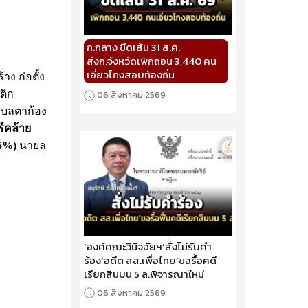
ก.กลาง ขีดเส้น 31 ส.ค.
ส่งก.จังหวัดเพิกถอน 3,440 คน
เอี่ยวโกงสอบท้องถิ่น
ง ก่อตั้ง
ติก
06 สิงหาคม 2569
ตำบลตาก้อง
์คล้าย
15%)
นายล
‘องค์คณะวินิจฉัยฯ’สั่งไม่รับคำ
ร้อง‘อดีต สส.เพื่อไทย’ขอรื้อคดี
เรียกสินบน 5 ล.พิจารณาใหม่
06 สิงหาคม 2569