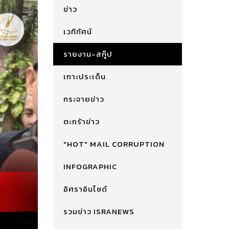
ข่าว
เวทีทัศน์
รายงาน-สกู๊ป
เกาะประเด็น
กระจายข่าว
ตะกร้าข่าว
"HOT" MAIL CORRUPTION
INFOGRAPHIC
อิศราอินไซด์
รวมข่าว ISRANEWS