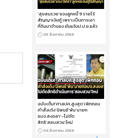
‘สุขสมรวย’แจงลูกหนี้ 9 รายไร้
สัญญาเงินกู้ เพราะเป็นการเอา
ที่ดินมาจำนอง ยันแจ้งป.ป.ช.แล้ว
05 สิงหาคม 2569
ฉบับเต็ม!‘ศาลปค.สูงสุด’เพิกถอน
คำสั่งเด้ง‘นิพนธ์’พ้น‘นายก
อบจ.สงขลา’-ไม่ตัด
สิทธิ‘สอบสวน’ใหม่
04 สิงหาคม 2569