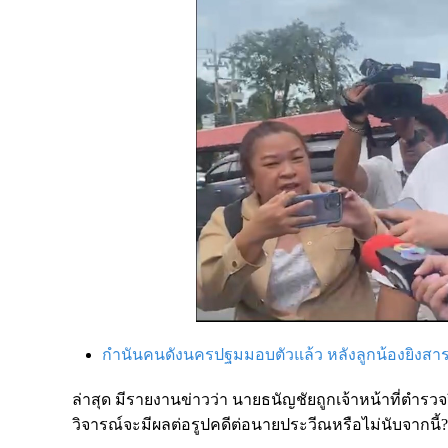
กำนันคนดังนครปฐมมอบตัวแล้ว หลังลูกน้องยิงสา
ล่าสุด มีรายงานข่าวว่า นายธนัญชัยถูกเจ้าหน้าที่ตำรวจวิส
วิจารณ์จะมีผลต่อรูปคดีต่อนายประวีณหรือไม่นับจากนี้?