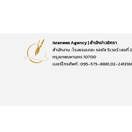
Isranews Agency | สำนักข่าวอิศรา
สำนักงาน : โรงแรมเดอะ รอยัล ริเวอร์ เลขท
กรุงเทพมหานคร 10700
เบอร์โทรศัพท์ : 095-575-8881,02-241316