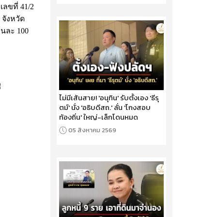
ลขที่ 41/2
จังหวัด
้นละ 100
ิ
ไม่มีเส้นสาย! 'อนุทิน' รับตั้งเอง 'ธีรุ
ตม์' นั่ง 'อธิบดีสถ.' ลั่น 'โกงสอบ
ท้องถิ่น' ใหญ่-เล็กโดนหมด
05 สิงหาคม 2569