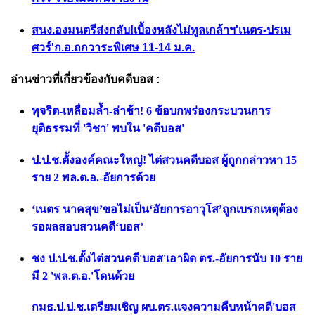
สนง.องมนตรีส่งกลับ!เบื้องหลังไม่ทูลเกล้าฯ'เนตร-ปรเม
ศวร์'ก.อ.ถกวาระพิเศษ 11-14 ม.ค.
อ่านข่าวที่เกี่ยวข้องกับคดีบอส :
ทุจริต-เหลื่อมล้ำ-ล่าช้า! 6 ข้อบกพร่องกระบวนการ
ยุติธรรมที่ 'วิชา' พบใน 'คดีบอส'
ป.ป.ช.ตั้งองค์คณะใหญ่! ไต่สวนคดีบอส ผู้ถูกกล่าวหา 15
ราย 2 พล.ต.อ.-อัยการด้วย
‘เนตร นาคสุข’ขอไม่เป็น‘อัยการอาวุโส’ถูกเบรกเหตุต้อง
รอผลสอบสวนคดี‘บอส’
ชง ป.ป.ช.ตั้งไต่สวนคดี'บอส'เอาผิด ตร.-อัยการนับ 10 ราย
มี 2 'พล.ต.อ.'โดนด้วย
กมธ.ป.ป.ช.เตรียมเชิญ ผบ.ตร.แจงความคืบหน้าคดี'บอส