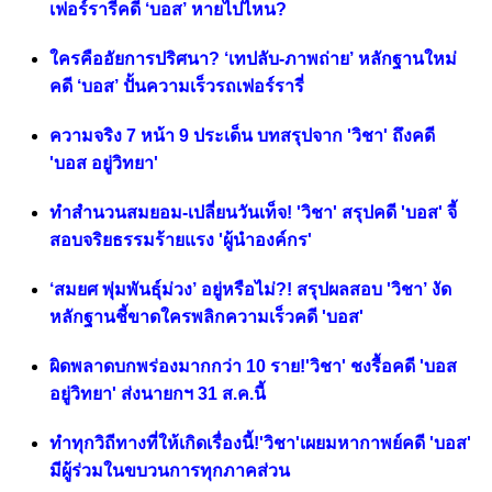
เฟอร์รารี่คดี ‘บอส’ หายไปไหน?
ใครคืออัยการปริศนา? ‘เทปลับ-ภาพถ่าย’ หลักฐานใหม่
คดี ‘บอส’ ปั้นความเร็วรถเฟอร์รารี่
ความจริง 7 หน้า 9 ประเด็น บทสรุปจาก 'วิชา' ถึงคดี
'บอส อยู่วิทยา'
ทำสำนวนสมยอม-เปลี่ยนวันเท็จ! 'วิชา' สรุปคดี 'บอส' จี้
สอบจริยธรรมร้ายแรง 'ผู้นำองค์กร'
‘สมยศ พุ่มพันธุ์ม่วง’ อยู่หรือไม่?! สรุปผลสอบ 'วิชา’ งัด
หลักฐานชี้ขาดใครพลิกความเร็วคดี 'บอส'
ผิดพลาดบกพร่องมากกว่า 10 ราย!'วิชา' ชงรื้อคดี 'บอส
อยู่วิทยา' ส่งนายกฯ 31 ส.ค.นี้
ทำทุกวิถีทางที่ให้เกิดเรื่องนี้!'วิชา'เผยมหากาพย์คดี 'บอส'
มีผู้ร่วมในขบวนการทุกภาคส่วน