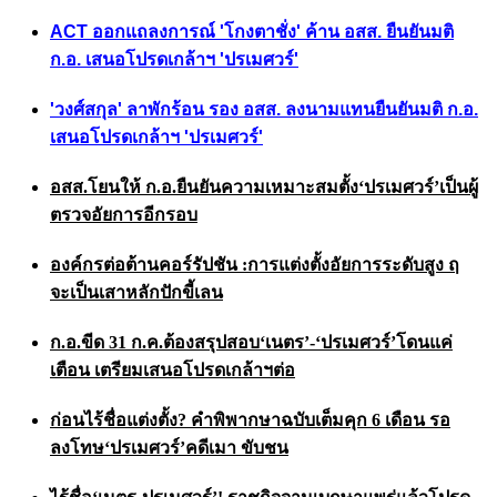
ACT ออกแถลงการณ์ 'โกงตาชั่ง' ค้าน อสส. ยืนยันมติ
ก.อ. เสนอโปรดเกล้าฯ 'ปรเมศวร์'
'วงศ์สกุล' ลาพักร้อน รอง อสส. ลงนามแทนยืนยันมติ ก.อ.
เสนอโปรดเกล้าฯ 'ปรเมศวร์'
อสส.โยนให้ ก.อ.ยืนยันความเหมาะสมตั้ง‘ปรเมศวร์’เป็นผู้
ตรวจอัยการอีกรอบ
องค์กรต่อต้านคอร์รัปชัน :การแต่งตั้งอัยการระดับสูง ฤ
จะเป็นเสาหลักปักขี้เลน
ก.อ.ขีด 31 ก.ค.ต้องสรุปสอบ‘เนตร’-‘ปรเมศวร์’โดนแค่
เตือน เตรียมเสนอโปรดเกล้าฯต่อ
ก่อนไร้ชื่อแต่งตั้ง? คำพิพากษาฉบับเต็มคุก 6 เดือน รอ
ลงโทษ‘ปรเมศวร์’คดีเมา ขับชน