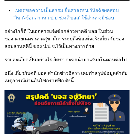
'เนตร'ขอความเป็นธรรม ยื่นศาลรธน.วินิจฉัยผลสอบ
'วิชา'-ข้อกล่าวหา ป.ป.ช.คดี'บอส' ใช้อำนาจมิชอบ
อย่างไรก็ดี ในเอกสารแจ้งข้อ
กล่าวหาคดี บอส ในส่วน
ของ นายเนตร นาคสุข มีการระบุถึงข้อเท็จจริงเกี่ยวกับของ
สอบสวนคดีนี้ ของ ป.ป.ช.ไว้เป็นทางการด้วย
รายละเอียดเป็นอย่างไร อิศรา จะขอนำมาเสนอในตอนต่อไป
อนึ่ง เกี่ยวกับคดี บอส สำนักข่าวอิศรา เคยทำสรุปข้อมูลลำดับ
เหตุการณ์ผ่านอินโฟกราฟฟิก ดังนี้