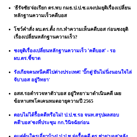
'ธีรัจชัย'จ่อเรียก ตร.พบ กมธ.ป.ป.ช.แจงปมยุติเรื่องเปลี่ยน
หลักฐานความเร็วคดีบอส
โชว์คำสั่ง ผบ.ตร.ตั้ง กก.ทำความเห็นคดีบอส ก่อนชงยุติ
เรื่องเปลี่ยนหลักฐานความเร็ว?
ชงยุติเรื่องเปลี่ยนหลักฐานความเร็ว 'คดีบอส' - รอ
ผบ.ตร.ชี้ขาด
รังเกียจคนหนีคดีไปต่างประเทศ! 'บิ๊กตู่'ยันไม่นิ่งนอนใจไล่
จับ'บอส อยู่วิทยา'
อสส.รอตำรวจหาตัว'บอส อยู่วิทยา'มาดำเนินคดี เผย
ข้อหาเสพโคเคนหมดอายุความปี 2565
ตอบไม่ได้รื้อคดีหรือไม่! ป.ป.ช.รอ จนท.สรุปผลสอบ
คดี‘บอส’ชงที่ประชุม กก.วินิจฉัยก่อน
ดูแต่ต้นใครเอี่ยวบ้าง! ป.ป.ช.จ่อรื้อคดี ตร.ช่วย‘บอส’หลัง