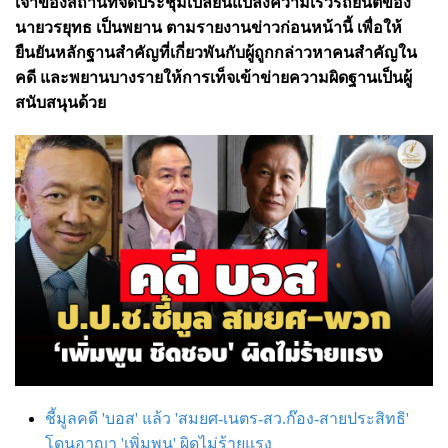
เจ้าของสถานที่จัดประชุมเปลี่ยนแปลงความเร็วรถยนต์ของ
นายวรยุทธ เป็นพยาน ตามรายงานข่าวก่อนหน้านี้ เพื่อให้
ยืนยันหลักฐานสำคัญที่เกี่ยวพันกับผู้ถูกกล่าวหาคนสำคัญใน
คดี และ
พยานบางรายให้การเท็จเข้าข่ายความผิดฐานเป็นผู้
สนับสนุนด้วย
ชี้มูลคดี 'บอส' แล้ว 'สมยศ-เนตร-สว.ก๊อง-สายประสิทธิ'
โดนอาญา 'เพิ่มพูน' ผิดไม่ร้ายแรง