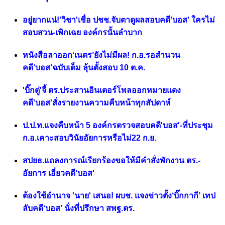
อยู่ยากแน่!'วิชา'เชื่อ ปชช.จับตาดูผลสอบคดี'บอส' ใครไม่
สอบสวน-เพิกเฉย องค์กรนั้นลำบาก
หนังสือลาออก‘เนตร’ยังไม่มีผล! ก.อ.รอสำนวน
คดี‘บอส’ฉบับเต็ม ลุ้นตั้งสอบ 10 ต.ค.
'บิ๊กตู่'จี้ ตร.ประสานอินเตอร์โพลออกหมายแดง
คดี'บอส'สั่งรายงานความคืบหน้าทุกสัปดาห์
ป.ป.ท.แจงคืบหน้า 5 องค์กรตรวจสอบคดี'บอส'-ที่ประชุม
ก.อ.เคาะสอบวินัยอัยการหรือไม่22 ก.ย.
สปยธ.แถลงการณ์เรียกร้องขอให้มีคำสั่งพักงาน ตร.-
อัยการ เอี่ยวคดี'บอส'
ต้องใช้อำนาจ 'นาย' เสนอ! ผบช. แจงข่าวตั้ง‘บิ๊กกากี’ เทป
ลับคดี‘บอส’ นั่งที่ปรึกษา สพฐ.ตร.