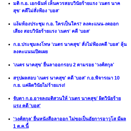
มติ ก.อ. เอกฉันท์ เห็นควรสอบวินัยร้ายแรง 'เนตร นาค
สุข' คดีไม่สั่งฟ้อง 'บอส'
แง้มห้องประชุม ก.อ. ใครเป็นใคร? ลงคะแนน-งดออก
เสียง สอบวินัยร้ายแรง 'เนตร' คดี 'บอส'
ก.อ.ประชุมลงโทษ ‘เนตร นาคสุข’ สั่งไม่ฟ้องคดี ‘บอส’ ลุ้น
ลงคะแนนเปิดเผย
‘เนตร นาคสุข’ ยื่นลาออกรอบ 2 ตามรอย ‘วงศ์สกุล’
สรุปผลสอบ 'เนตร นาคสุข' คดี 'บอส' ก.อ.พิจารณา 10
ก.ย. แค่ผิดวินัยไม่ร้ายแรง!
จับตา ก.อ.อาจลงมติสวนให้ ‘เนตร นาคสุข’ ผิดวินัยร้าย
แรง คดี 'บอส'
‘วงศ์สกุล’ ยื่นหนังสือลาออก ไม่ขอเป็นอัยการอาวุโส มีผล
1 ต.ค.นี้