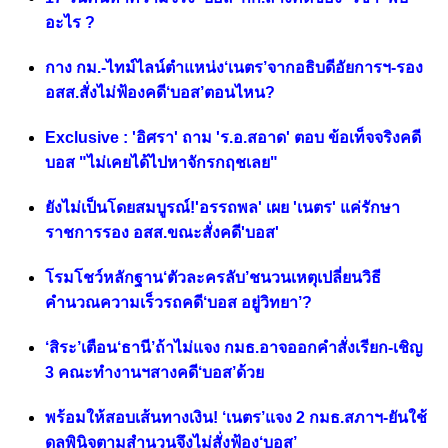
อะไร ?
กาง กม.-ไทม์ไลน์ตำแหน่ง‘เนตร’จากอธิบดีอัยการฯ-รอง
อสส.สั่งไม่ฟ้องคดี‘บอส’ตอนไหน?
Exclusive : 'อิศรา' ถาม 'ร.อ.สอาด' ตอบ ข้อเท็จจริงคดี
บอส "ไม่เคยได้ไปหาจักรกฤชเลย"
ยังไม่เป็นโดยสมบูรณ์!'อรรถพล' เผย 'เนตร' แค่รักษา
ราชการรอง อสส.ขณะสั่งคดี'บอส'
โรมโชว์หลักฐาน‘ตัวละครลับ’ชนวนเหตุเปลี่ยนวิธี
คำนวณความเร็วรถคดี‘บอส อยู่วิทยา’?
‘สิระ’เตือน‘ธานี’ถ้าไม่แจง กมธ.อาจออกคำสั่งเรียก-เชิญ
3 คณะทำงานฯสางคดี‘บอส’ด้วย
พร้อมให้สอบเส้นทางเงิน! ‘เนตร’แจง 2 กมธ.สภาฯ-ยันใช้
ดุลพินิจตามสำนวนจึงไม่สั่งฟ้อง‘บอส’