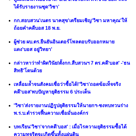
ได้รับรายงานชุด‘วิชา’
กก.สอบสวน'เนตร นาคสุข'เตรียมเชิญ'วิชา มหาคุณ'ให้
ถ้อยคำคดีบอส 18 พ.ย.
ผู้ช่วย ผบ.ตร.ยืนยันอินเตอร์โพลตอบรับออกหมาย
แดง'บอส อยู่วิทยา'
กล่าวหาว่าทำผิดวินัย!ตั้งกก.สืบสวนฯ 7 ตร.คดี'บอส' -'ธน
สิทธิ'โดนด้วย
เหลื่อมล้ำจนสังคมเชื่อว่าซื้อได้!'วิชา'ถอดข้อเท็จจริง
คดี'บอส'พบปัญหายุติธรรม 6 ประเด็น
'วิชา'ส่งรายงานปฏิรูปยุติธรรมให้นายกฯ-ชงทบทวนร่าง
พ.ร.บ.ตำรวจฟื้นความเชื่อมั่นองค์กร
บทเรียน'วิชา'จากคดี'บอส' : เมื่อไรความยุติธรรมซื้อได้
ความทุจริตจะเกิดขึ้นทั้งแผ่นดิน