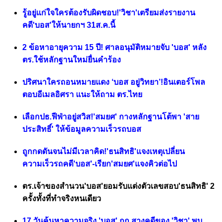
รู้อยู่แก่ใจใครต้องรับผิดชอบ!'วิชา'เตรียมส่งรายงาน
คดี'บอส'ให้นายกฯ 31ส.ค.นี้
2 ข้อหาอายุความ 15 ปี! ศาลอนุมัติหมายจับ 'บอส' หลัง
ตร.ใช้หลักฐานใหม่ยื่นคำร้อง
ปริศนาใครถอนหมายแดง ‘บอส อยู่วิทยา’!อินเตอร์โพล
ตอบอีเมลอิศรา แนะให้ถาม ตร.ไทย
เลือกปธ.ฟีฟ่าอยู่สวิส!'สมยศ' กางหลักฐานโต้พา 'สาย
ประสิทธิ์' ให้ข้อมูลความเร็วรถบอส
ถูกกดดันจนไม่มีเวลาคิด!'ธนสิทธิ'แจงเหตุเปลี่ยน
ความเร็วรถคดี'บอส'-เรียก'สมยศ'แจงคิวต่อไป
ตร.เจ้าของสำนวน'บอส'ยอมรับแต่งตัวเลขสอบ'ธนสิทธิ' 2
ครั้งทั้งที่ทำจริงหนเดียว
17 วันค้นหาความจริง 'บอส' กก.สางคดีของ 'วิชา' พบ