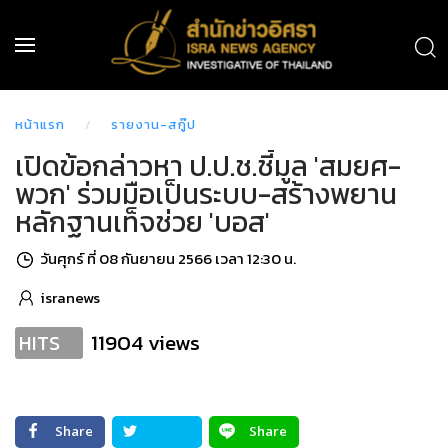
หน้าแรก
รายงาน-สกู๊ป
เปิดข้อกล่าวหา ป.ป.ช.ชี้มูล 'สมยศ-
พวก' ร่วมมือเป็นระบบ-สร้างพยาน
หลักฐานเท็จช่วย 'บอส'
วันศุกร์ ที่ 08 กันยายน 2566 เวลา 12:30 น.
isranews
11904 views
HITS
Share
Share