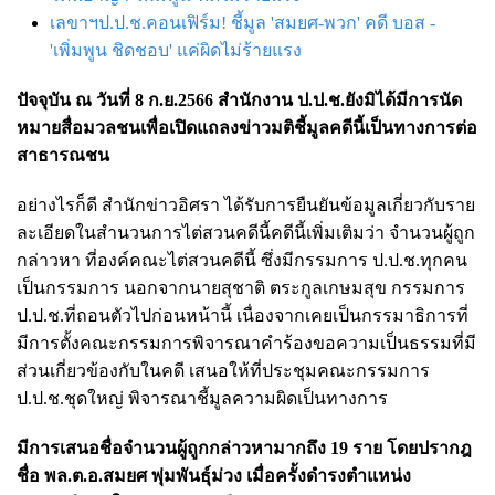
เลขาฯป.ป.ช.คอนเฟิร์ม! ชี้มูล 'สมยศ-พวก' คดี บอส -
'เพิ่มพูน ชิดชอบ' แค่ผิดไม่ร้ายแรง
ปัจจุบัน ณ วันที่ 8 ก.ย.2566 สำนักงาน ป.ป.ช.ยังมิได้มีการนัด
หมายสื่อมวลชนเพื่อเปิดแถลงข่าวมติชี้มูลคดีนี้เป็นทางการต่อ
สาธารณชน
อย่างไรก็ดี สำนักข่าวอิศรา ได้รับการยืนยันข้อมูลเกี่ยวกับราย
ละเอียดในสำนวนการไต่สวนคดีนี้คดีนี้เพิ่มเติมว่า จำนวนผู้ถูก
กล่าวหา ที่
องค์คณะไต่สวนคดีนี้ ซึ่งมีกรรมการ ป.ป.ช.ทุกคน
เป็นกรรมการ นอกจาก
นายสุชาติ ตระกูลเกษมสุข กรรมการ
ป.ป.ช.ที่ถอนตัวไปก่อนหน้านี้ เนื่องจากเคยเป็นกรรมาธิการที่
มีการตั้งคณะกรรมการพิจารณาคำร้องขอความเป็นธรรมที่มี
ส่วนเกี่ยวข้องกับในคดี เสนอให้ที่ประชุมคณะกรรมการ
ป.ป.ช.ชุดใหญ่ พิจารณาชี้มูลความผิดเป็นทางการ
มีการเสนอชื่อจำนวนผู้ถูกกล่าวหามากถึง 19 ราย
โดยปรากฎ
ชื่อ พล.ต.อ.สมยศ พุ่มพันธุ์ม่วง เมื่อครั้งดำรงตำแหน่ง