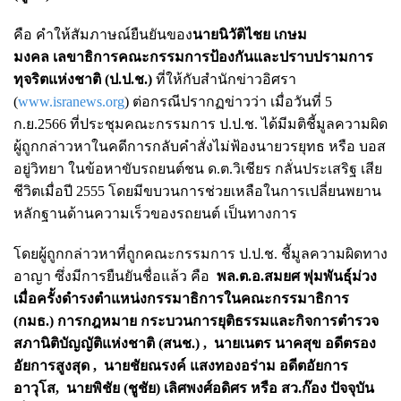
คือ คำให้สัมภาษณ์ยืนยันของ
นายนิวัติไชย เกษม
มงคล เลขาธิการคณะกรรมการป้องกันและปราบปรามการ
ทุจริตแห่งชาติ (ป.ป.ช.)
ที่ให้กับสำนักข่าวอิศรา
(
www.isranews.org
) ต่อกรณีปรากฏข่าวว่า เมื่อวันที่ 5
ก.ย.2566 ที่ประชุมคณะกรรมการ ป.ป.ช. ได้มีมติชี้มูลความผิด
ผู้ถูกกล่าวหาในคดีการกลับคำสั่งไม่ฟ้องนายวรยุทธ หรือ บอส
อยู่วิทยา ในข้อหาขับรถยนต์ชน ด.ต.วิเชียร กลั่นประเสริฐ เสีย
ชีวิตเมื่อปี 2555 โดยมีขบวนการช่วยเหลือในการเปลี่ยนพยาน
หลักฐานด้านความเร็วของรถยนต์ เป็นทางการ
โดยผู้ถูกกล่าวหาที่ถูกคณะกรรมการ ป.ป.ช. ชี้มูลความผิดทาง
อาญา ซึ่งมีการยืนยันชื่อแล้ว คือ
พล.ต.อ.สมยศ พุ่มพันธุ์ม่วง
เมื่อครั้งดำรงตำแหน่งกรรมาธิการในคณะกรรมาธิการ
(กมธ.) การกฎหมาย กระบวนการยุติธรรมและกิจการตำรวจ
สภานิติบัญญัติแห่งชาติ (สนช.) , นายเนตร นาคสุข อดีตรอง
อัยการสูงสุด , นายชัยณรงค์ แสงทองอร่าม อดีตอัยการ
อาวุโส, นายพิชัย (ชูชัย) เลิศพงศ์อดิศร หรือ สว.ก๊อง ปัจจุบัน