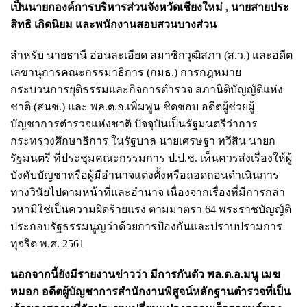
เป็นนายกองค์การบริหารส่วนจังหวัดเชียงใหม่ , นายสายประ
สิทธิ เกิดนิยม และพนักงานสอบสวนบางส่วน
สำหรับ นายธานี อ่อนละเอียด สมาชิกวุฒิสภา (ส.ว.) และอดีต
เลขานุการคณะกรรมาธิการ (กมธ.) การกฎหมาย
กระบวนการยุติธรรมและกิจการตำรวจ สภานิติบัญญัติแห่ง
ชาติ (สนช.) และ พล.ต.อ.เพิ่มพูน ชิดชอบ อดีตผู้ช่วยผู้
บัญชาการตำรวจแห่งชาติ ปัจจุบันเป็นรัฐมนตรีว่าการ
กระทรวงศึกษาธิการ ในรัฐบาล นายเศรษฐา ทวีสิน นายก
รัฐมนตรี ที่ประชุมคณะกรรมการ ป.ป.ช. เห็นควรส่งเรื่องให้ผู้
บังคับบัญชาหรือผู้มีอำนาจแต่งตั้งหรือถอดถอนดำเนินการ
ทางวินัยไปตามหน้าที่และอำนาจ เนื่องจากเรื่องที่มีการกล่า
วหามิใช่เป็นความผิดร้ายแรง ตามมาตรา 64 พระราชบัญญัติ
ประกอบรัฐธรรมนูญว่าด้วยการป้องกันและปราบปรามการ
ทุจริต พ.ศ. 2561
นอกจากนี้ยังมีรายงานข่าวว่า มีการ
กันตัว พล.ต.อ.มนู เมฆ
หมอก อดีตผู้บัญชาการสำนักงานพิสูจน์หลักฐานตำรวจที่เป็น