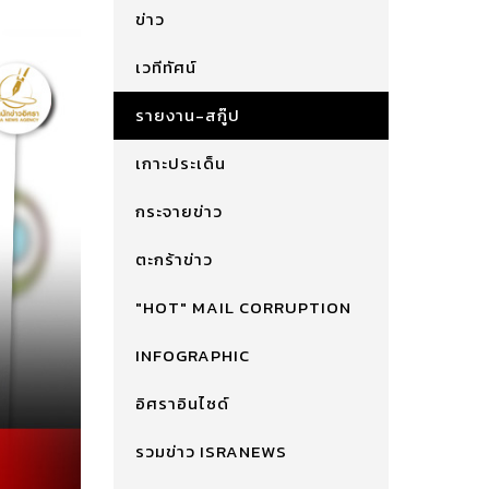
ข่าว
เวทีทัศน์
รายงาน-สกู๊ป
เกาะประเด็น
กระจายข่าว
ตะกร้าข่าว
"HOT" MAIL CORRUPTION
INFOGRAPHIC
อิศราอินไซด์
รวมข่าว ISRANEWS