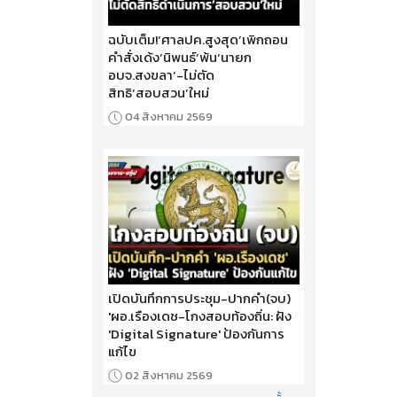
ฉบับเต็ม!‘ศาลปค.สูงสุด’เพิกถอน
คำสั่งเด้ง‘นิพนธ์’พ้น‘นายก
อบจ.สงขลา’-ไม่ตัด
สิทธิ‘สอบสวน’ใหม่
04 สิงหาคม 2569
เปิดบันทึกการประชุม-ปากคำ(จบ)
'ผอ.เรืองเดช-โกงสอบท้องถิ่น: ฝัง
'Digital Signature' ป้องกันการ
แก้ไข
02 สิงหาคม 2569