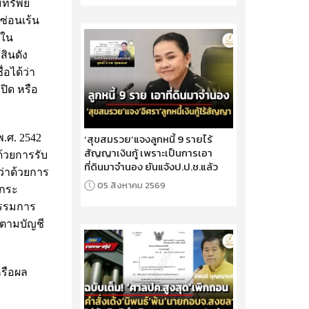
มทรัพย์
ซ่อนเร้น
ิใน
สินดัง
อได้ว่า
ปิด หรือ
‘สุขสมรวย’แจงลูกหนี้ 9 รายไร้
.ศ. 2542
สัญญาเงินกู้ เพราะเป็นการเอา
ด้วยการรับ
ที่ดินมาจำนอง ยันแจ้งป.ป.ช.แล้ว
่าด้วยการ
05 สิงหาคม 2569
รกระ
ะกรรมการ
กฏตามบัญชี
หรือผล