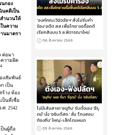
สวนกอง
ินคดีเป็น
งสำนวนให้
‘องค์คณะวินิจฉัยฯ’สั่งไม่รับคำ
ร้อง‘อดีต สส.เพื่อไทย’ขอรื้อคดี
ต้ในความ
เรียกสินบน 5 ล.พิจารณาใหม่
ูลฐานมาตรา
06 สิงหาคม 2569
ว ต่อมา
ทำความผิด
น
องสัมพันธ์
ก เป็น
สร้าง ห้อง
นที่เชื่อ
ไม่มีเส้นสาย! 'อนุทิน' รับตั้งเอง 'ธีรุ
.ศ. 2542
ตม์' นั่ง 'อธิบดีสถ.' ลั่น 'โกงสอบ
ท้องถิ่น' ใหญ่-เล็กโดนหมด
05 สิงหาคม 2569
็นผู้ถือ