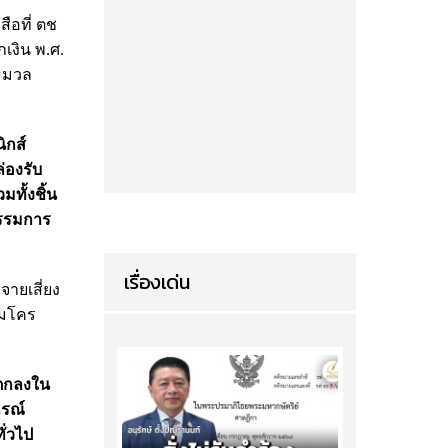
ือที่ ตช
เงิน พ.ศ.
ระมวล
ิกส์
่องรับ
ทั้งชิ้น
กรรมการ
เรื่องเด่น
ายเสี่ยง
ไมโคร
อตกลงใน
กรณ์
ั่วไป