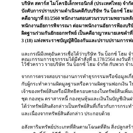
บริษัท สตาร์ส ไมโครอิเล็กทรอนิกส์ (ประเทศไทย) จำกั
บังคับการปราบปรามดำเนินคดีกับบริษัท วัน บ็อกซ์ โฮ
คดีอาญาที่ 81/2560 พนักงานสอบสวนรวบรวมพยานหลักฐ
พนักงานอัยการพิจารณา ต่อมาพนักงานอัยการฟ้องบริษ
ผิดฐานร่วมกันยักยอกทรัพย์ เป็นคดีอาญาหมายเลขดำที่ 
3 (18) แห่งพระราชบัญญัติป้องกันและปราบปรามการฟอก
และกรณีมีเหตุอันควรเชื่อได้ว่าบริษัท วัน บ็อกซ์ โฮม จ
คณะกรรมการธุรกรรมได้มีคำสั่งที่ ย.178/2564 ลงวันที่ 
ไว้ชั่วคราว รายบริษัท วัน บ็อกซ์ โฮม จำกัด กับพวก จำ
จากการตรวจสอบรายงานการทำธุรกรรมหรือข้อมูลเกี่ยวกับ
กับผู้กระทำความผิดมูลฐานหรือความผิดฐานฟอกเงิน ในคดี
เจ้าของทรัพย์สินหรือมีสิทธิครอบครองในทรัพย์สินเพิ่ม
ชุด กองทุน ตราสารหนี้ กองทุนหุ้นและเงินในบัญชีเงินฝ
ได้ว่าทรัพย์สินดังกล่าวเป็นทรัพย์สินที่เกี่ยวกับก
และเนื่องจากทรัพย์สินดังกล่าว ประกอบด้วย
อสังหาริมทรัพย์ประเภทที่ดินตามโฉนดที่ดิน สิ่งปลูกสร