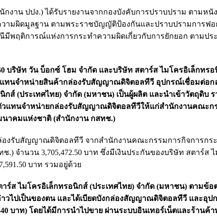
ักงาน ปปง.) ได้รับรายงานจากกองบังคับการปราบปราม ตามหนังส
ยงานความผิดมูลฐาน ตามพระราชบัญญัติป้องกันและปราบปรามการฟอก
็นกรณีมีพฤติการณ์แห่งการกระทำความผิดเกี่ยวกับการยักยอก ตามป
60 บริษัท วัน บ็อกซ์ โฮม จำกัด และบริษัท สตาร์ส ไมโครอิเล็กทรอน
ทนจำหน่ายสินค้ากล่องรับสัญญาณดิจิตอลทีวี อุปกรณ์เชื่อมต่อกล
์ (ประเทศไทย) จำกัด (มหาชน) เป็นผู้ผลิต และนำเข้าวัตถุดิบ รวม
่เป็นตัวแทนจำหน่ายกล่องรับสัญญาณดิจิตอลทีวีให้แก่สำนักงานคณะ
มนาคมแห่งชาติ (สำนักงาน กสทช.)
กันกล่องรับสัญญาณดิจิตอลทีวี จากสำนักงานคณะกรรมการกิจการกระจ
.) จำนวน 3,705,472.50 บาท ซึ่งมีเงินประกันของบริษัท สตาร์ส 
,591.50 บาท รวมอยู่ด้วย
ัท สตาร์ส ไมโครอิเล็กทรอนิกส์ (ประเทศไทย) จำกัด (มหาชน) ตามข้
ล่าวไปเป็นของตน และได้เบียดบังกล่องสัญญาณดิจิตอลทีวี และอุป
3,540 บาท) โดยได้มีการนำไปขาย ผ่านระบบอินเทอร์เน็ตและร้านค้าท