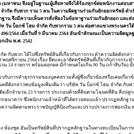
ด (มหาชน) จึงอยู่ในฐานะผู้เสียหายจึงได้ร้องทุกข์ต่อพนักงานสอบ
ม จำกัด กับพวก รวม 5 คน ในความผิดฐานร่วมกันยักยอกทรัพย์ ดำเน
าน จึงมีความเห็นควรสั่งฟ้องในข้อหาฐานร่วมกันยักยอก และส่
ัท วัน บ็อกซ์ โฮม จำกัด กับพวกรวม 5 คน ต่อศาลแขวงพระนครใ
496/2564 เมื่อวันที่ 9 มีนาคม 2564 อันเข้าลักษณะเป็นความผิดม
เงิน พ.ศ. 2542
ำกัด กับพวก ได้ไปซึ่งทรัพย์สินที่เกี่ยวกับการกระทำความผิดดังกล่า
9 พฤศจิกายน 2564 เรื่อง ยึดและอายัดทรัพย์สินที่เกี่ยวกับการกระ
นวน 14 รายการ พร้อมดอกผล มีกำหนดไม่เกิน 90 วัน (เก้าสิบวัน) นั้
การทำธุรกรรมของบุคคลรวมทั้งผู้ซึ่งเกี่ยวข้องหรือเคยเกี่ยวข้
ดังกล่าวพบข้อมูลเพิ่มเติมว่า บริษัท วัน บ็อกซ์ โฮม จำกัด กับพว
เติมอีกจำนวน 23 รายการ ประกอบด้วยที่ดินตามโฉนดที่ดิน สิ่งปลูก
ากธนาคาร ซึ่งพนักงานเจ้าหน้าที่ได้ตรวจสอบแล้ว ปรากฏหลักฐานเป็
ารกระทำความผิดตามพระราชบัญญัติป้องกันและปราบปรามการฟอกเงิน พ
้าง ห้องชุด อันเป็นทรัพย์สินที่ปรากฎหลักฐานในทางทะเบียนในการเป