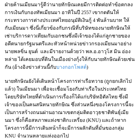
ฝ่ายค้านเมียนมารู้ดีว่านายทักษิณเคยมีการติดต่อทำข้อตกลง
การเงินกับกองทัพเมียนมา อาทิในปี 2557 เขากดดันให้
กระทรวงการต่างประเทศไทยอนุมัติเงินกู้ 4 พันล้านบาท ให้
กับเมียนมา ซึ่งนี่เกี่ยวข้องกับกรณีที่บริษัทของนายทักษิณให้
เช่าบริการดาวเทียมกับเอกชนซึ่งมีเจ้าของได้แก่ลูกชายของ
อดีตนายกรัฐมนตรีและหัวหน้าหน่วยข่าวกรองเมียนมาอย่าง
นายพลขิ่น ยุนต์ และมีรายงานด้วยว่า พล.อ.อาวุโส มิน อ่อง
หล่าย ได้เคยมอบที่ดินในเมืองย่างกุ้งให้กับนายทักษิณด้วยเช่น
กัน (อ้างอิงข่าวส่วนนี้กับ
บางกอกโพสต์
)
นายทักษิณยังได้เดินหน้าโครงการท่าเรือทวาย (ถูกยกเลิกไป
แล้ว) ในเมียนมา เพื่อจะเชื่อมโยงกับท่าเรือในประเทศไทย
โดยบริษัทไทยที่ดำเนินการเรื่องก็ได้แก่บริษัทอิตัลไทย ซึ่งมี
เจ้าของเป็นคนสนิทนายทักษิณ ซึ่งส่วนหนึ่งของโครงการนี้จะ
เป็นการสร้างถนนผ่านอาณาเขตกลุ่มติดอาวุธชาติพันธุ์เมีย
นมา ซึ่งก็คือสหภาพแห่งชาติกะเหรี่ยง (KNU) และถ้าหาก
โครงการนี้มีการเดินหน้าก็จะมีการผลักดันที่มั่นของกลุ่ม
KNU จำนวนหลายแห่งออกไป