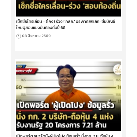
เช็กชื่อใครเลื่อน - (โกง) ร่วง! 'กสถ.' ประกาศยกเลิก-ขึ้นบัญชี
ใหม่ผู้สอบแข่งขันท้องถิ่นปี 68
08 สิงหาคม 2569
เปิดพอร์ต ธนารัตน์-ผู้เปิดโปง ข้อมูลรั่ว นั่งกก. 2 บ. ถือหุ้น 4