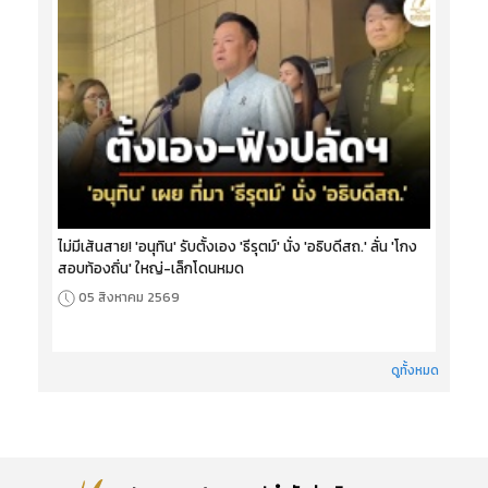
ไม่มีเส้นสาย! 'อนุทิน' รับตั้งเอง 'ธีรุตม์' นั่ง 'อธิบดีสถ.' ลั่น 'โกง
สอบท้องถิ่น' ใหญ่-เล็กโดนหมด
05 สิงหาคม 2569
ดูทั้งหมด