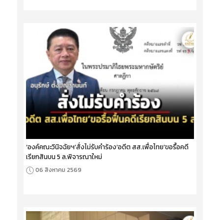
‘องค์คณะวินิจฉัยฯ’สั่งไม่รับคำร้อง‘อดีต สส.เพื่อไทย’ขอรื้อคดี
เรียกสินบน 5 ล.พิจารณาใหม่
06 สิงหาคม 2569