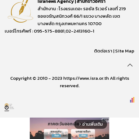
Isranews Agency | สำนักข่าวอิศรา
สำนักงาน : โรงแรมเดอะ รอยัล ริเวอร์ เลขที่ 219
ซอยจรัญสนิทวงศ์ 66/1 แขวง บางพลัด เขต
บางพลัด กรุงเทพมหานคร 10700
เบอร์โทรศัพท์ : 095-575-8881,02-2413160-1
ติดต่อเรา
|
Site Map
Copyright © 2010 - 2023 https://www.isra.or.th All rights
reserved.
อ่านเพิ่มเติม
arrow_forward_ios