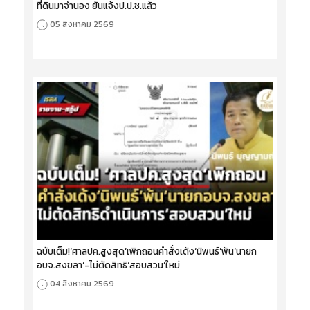
ที่ดินมาจำนอง ยันแจ้งป.ป.ช.แล้ว
05 สิงหาคม 2569
ฉบับเต็ม!‘ศาลปค.สูงสุด’เพิกถอนคำสั่งเด้ง‘นิพนธ์’พ้น‘นายก
อบจ.สงขลา’-ไม่ตัดสิทธิ‘สอบสวน’ใหม่
04 สิงหาคม 2569