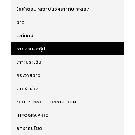
ไขคำตอบ 'สถาบันอิศรา' กับ 'สสส.'
ข่าว
เวทีทัศน์
รายงาน-สกู๊ป
เกาะประเด็น
กระจายข่าว
ตะกร้าข่าว
"HOT" MAIL CORRUPTION
INFOGRAPHIC
อิศราอินไซด์