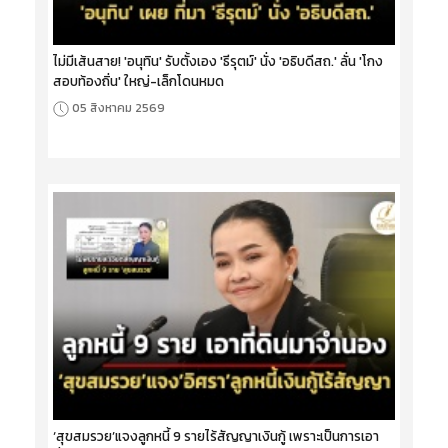
ไม่มีเส้นสาย! 'อนุทิน' รับตั้งเอง 'ธีรุตม์' นั่ง 'อธิบดีสถ.' ลั่น 'โกง
สอบท้องถิ่น' ใหญ่-เล็กโดนหมด
05 สิงหาคม 2569
‘สุขสมรวย’แจงลูกหนี้ 9 รายไร้สัญญาเงินกู้ เพราะเป็นการเอา