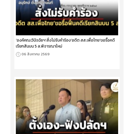
‘องค์คณะวินิจฉัยฯ’สั่งไม่รับคำร้อง‘อดีต สส.เพื่อไทย’ขอรื้อคดี
เรียกสินบน 5 ล.พิจารณาใหม่
06 สิงหาคม 2569