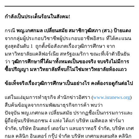
กำลังเป็นประเด็นร้อนในสังคม!
กรณี
พญ.เกศกมล เปลี่ยนสมัย สมาชิกวุฒิสภา (สว.) ป้ายแดง
จากกลุ่มผู้ประกอบวิชาชีพผู้ประกอบอาชีพอิสระ ที่ได้คะแนน
สูงสุดอันดับ 1 ถูกตั้งข้อสังเกตเรื่องวุฒิการศึกษา จาก
มหาวิทยาลัยแคลิฟอร์เนีย สหรัฐอเมริกา ขณะที่เจ้าตัวยืนยัน
ว่า
วุฒิการศึกษาที่ได้มาทั้งหมดเป็นของจริง จบจริงไม่มีการ
ซื้อปริญญา มหาวิทยาลัยที่จบก็ไม่ใช่มหาวิทยาลัยห้องแถว
ข้อเท็จจริงเรื่องวุฒิการศึกษาเป็นอย่างไร คงต้องรอดูกันต่อไป
แต่ในแง่มุมการทำธุรกิจ สำนักข่าวอิศรา (
www.isranews.org
)
สืบค้นข้อมูลจากกรมพัฒนาธุรกิจการค้า พบว่า
ปัจจุบัน พญ.เกศกมล เปลี่ยนสมัย ปรากฏชื่อเป็นกรรมการและ
ผู้ถือหุ้นบริษัทเอกชน 4 แห่ง ได้แก่ บริษัท เมดิคอล ฟาร์มา
จำกัด,
บริษัท อินเตอร์ เดอร์มา แลบอราทอรี จำกัด, บริษัท เกศ
กมล คลินิก อินเตอร์ กรุ๊ป จำกัด บริษัท เกศกมลเดนทัล คลินิก