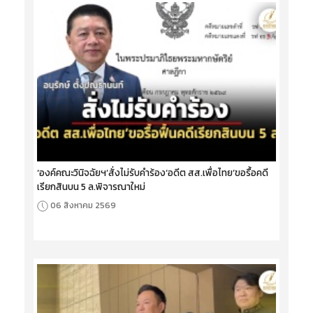
‘องค์คณะวินิจฉัยฯ’สั่งไม่รับคำร้อง‘อดีต สส.เพื่อไทย’ขอรื้อคดี
เรียกสินบน 5 ล.พิจารณาใหม่
06 สิงหาคม 2569