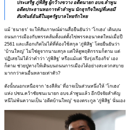
ประเสริฐ ภู่พิสิฐ ผู้กว้างขวาง อดีตนายก อบจ.ลำพูน
อดีตประธานหอการค้าลำพูน นักธุรกิจใหญ่ที่เคยมี
สัมพันธ์อันดีในยุครัฐบาลไทยรักไทย
แม้ ‘ธนาธร’ จะให้สัมภาษณ์ผ่านสื่อยืนยันว่า ‘โกเฮง’ เดินบน
ถนนการเมืองกับพรรคส้มตั้งแต่ตั้งไข่พรรคอนาคตใหม่เมื่อปี
2561 และเลือกเกิดไม่ได้ที่ต้องใช้สกุล ‘ภู่พิสิฐ’ โดยยืนยันว่า
‘บ้านใหญ่’ ไม่ใช่ดูจากนามสกุล แต่ให้ดูพฤติกรรมก็ตาม แต่
ปฏิเสธไม่ได้ว่าคำว่า ‘ภู่พิสิฐ’ หรือแม้แต่ ‘จึงรุ่งเรืองกิจ’ เอง
ก็ตาม ช่วยปูทางให้เดินบนถนนการเมืองได้อย่างสะดวกสบาย
มากกว่าคนอื่นหลายเท่าตัว?
ดังนั้นนอกเหนือจาก ‘ธงสีส้ม’ ที่อาจเป็นส่วนหนึ่งให้ ‘โกเฮง’
แห่ง ปชน.คว้าชัยชนะนายก อบจ.ลำพูนแล้ว อีกปัจจัยสำคัญ
หนีไม่พ้นความเป็น ‘อดีตบ้านใหญ่’ ของตระกูล ‘ภู่พิสิฐ’ นั่นเอง