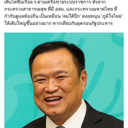
เติบโตขึ้นเรื่อย ๆ ผ่านเครือข่ายระบบราชการ ทั้งจาก
กระทรวงสาธารณสุข ที่มี อสม. และกระทรวงมหาดไทย ที่
กำกับดูแลท้องถิ่น เป็นเหมือน ‘ลมใต้ปีก’ คอยหนุน ‘ภูมิใจไทย’
ให้เติบใหญ่ขึ้นอย่างมาก หากเทียบกับยุคก่อนรัฐประหาร