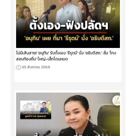
ไม่มีเส้นสาย! 'อนุทิน' รับตั้งเอง 'ธีรุตม์' นั่ง 'อธิบดีสถ.' ลั่น 'โกง
สอบท้องถิ่น' ใหญ่-เล็กโดนหมด
05 สิงหาคม 2569