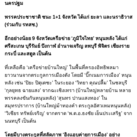
นครปฐม
พรรคประชาชาติ ชนะ 1+1 จังหวัด ได้แก่ ยะลา และนราธิวาส
(ร่วมกับ รทสช.)
อีกอย่างน้อย 9 จังหวัดเครือข่าย ‘ภูมิใจไทย’ หนุนหลัง ได้แก่
ศรีสะเกษ บุรีรัมย์ บึงกาฬ อำนาจเจริญ ลพบุรี พิจิตร เชียงราย
กระบี่ และสตูล เป็นต้น
ที่เหลือคือ ‘เครือข่ายบ้านใหญ่’ ในพื้นที่ครองอิทธิพลมา
ยาวนานจากตระกูลการเมืองดัง โดยมี ‘บิ๊กเนมการเมือง’ หนุน
หลัง เช่น ‘ปิยะ ปิตุเตชะ’ ในระยอง ‘วิทยา คุณปลื้ม’ ในชลบุรี
‘กุลยุทธ ฉายแสง’ จากฉะเชิงเทรา (บ้านใหญ่หลายบ้าน หลาย
พรรคลงขันกันหนุนหลัง) ‘สุนทร ปานแสงทอง’ ใน
สมุทรปราการ (บ้านใหญ่ม้าทองคำ ตระกูลอัศวเหมหนุนหลัง)
‘วิเชียร ทรัพย์เจริญ’ จากตราด ‘พ.ต.อ.ธงชัย เย็นประเสริฐ’ จาก
นนทบุรี เป็นต้น
โดยมีบางตระกูลที่สลัดภาพ ‘อิงแอบค่ายการเมือง’ อย่าง