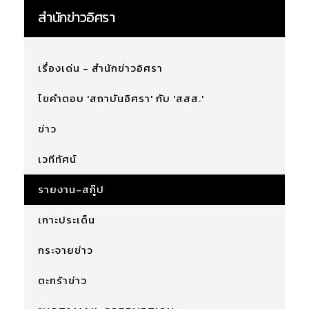
สำนักข่าวอิศรา
เรื่องเด่น - สำนักข่าวอิศรา
ไขคำตอบ 'สถาบันอิศรา' กับ 'สสส.'
ข่าว
เวทีทัศน์
รายงาน-สกู๊ป
เกาะประเด็น
กระจายข่าว
ตะกร้าข่าว