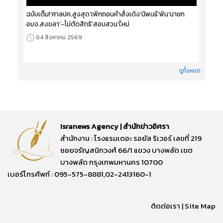
ฉบับเต็ม!‘ศาลปค.สูงสุด’เพิกถอนคำสั่งเด้ง‘นิพนธ์’พ้น‘นายก
อบจ.สงขลา’-ไม่ตัดสิทธิ‘สอบสวน’ใหม่
04 สิงหาคม 2569
ดูทั้งหมด
Isranews Agency | สำนักข่าวอิศรา
สำนักงาน : โรงแรมเดอะ รอยัล ริเวอร์ เลขที่ 219
ซอยจรัญสนิทวงศ์ 66/1 แขวง บางพลัด เขต
บางพลัด กรุงเทพมหานคร 10700
เบอร์โทรศัพท์ : 095-575-8881,02-2413160-1
ติดต่อเรา
|
Site Map