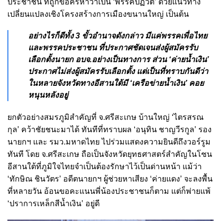
ประชาชน ที่ถูกข้อครหาว่าเป็น ‘พรรคปฏิวัติ’ ด้วยแนวทาง
เปลี่ยนแปลงเชิงโครงสร้างการเมืองขนานใหญ่ เป็นต้น
อย่างไรก็ดีทั้ง 3 ขั้วอำนาจดังกล่าว มีแค่พรรคเพื่อไทย
และพรรคประชาชน ที่ประกาศชัดเจนส่งผู้สมัครรับ
เลือกตั้งนายก อบจ.อย่างเป็นทางการ ส่วน ‘ค่ายน้ำเงิน’
ประกาศไม่ส่งผู้สมัครรับเลือกตั้ง แต่เป็นที่ทราบกันดีว่า
ในหลายจังหวัดทางอีสานใต้มี ‘เครือข่ายน้ำเงิน’ คอย
หนุนหลังอยู่
ยกตัวอย่างสมรภูมิสำคัญที่ จ.ศรีสะเกษ บ้านใหญ่ ‘ไตรสรณ
กุล’ คว้าชัยชนะมาได้ ทันทีที่ทราบผล ‘อนุทิน ชาญวีรกูล’ รอง
นายกฯ และ รมว.มหาดไทย ไปร่วมแสดงความยินดีถึงวอร์รูม
ทันที โดย จ.ศรีสะเกษ ถือเป็นจังหวัดยุทธศาสตร์สำคัญในโซน
อีสานใต้ที่ภูมิใจไทยจำเป็นต้องรักษาไว้เป็นด่านหน้า แม้ว่า
‘ทักษิณ ชินวัตร’ อดีตนายกฯ ผู้ช่วยหาเสียง ‘ค่ายแดง’ จะลงพื้น
ที่หลายวัน อ้อนขอคะแนนพี่น้องประชาชนก็ตาม แต่ก็พ่ายแพ้
‘ปราการเหล็กสีน้ำเงิน’ อยู่ดี