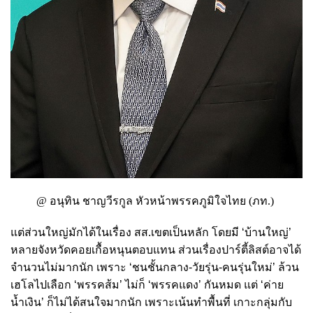
@ อนุทิน ชาญวีรกูล หัวหน้าพรรคภูมิใจไทย (ภท.)
แต่ส่วนใหญ่มักได้ในเรื่อง สส.เขตเป็นหลัก โดยมี ‘บ้านใหญ่’
หลายจังหวัดคอยเกื้อหนุนตอบแทน ส่วนเรื่องปาร์ตี้ลิสต์อาจได้
จำนวนไม่มากนัก เพราะ ‘ชนชั้นกลาง-วัยรุ่น-คนรุ่นใหม่’ ล้วน
เฮโลไปเลือก ‘พรรคส้ม’ ไม่ก็ ‘พรรคแดง’ กันหมด แต่ ‘ค่าย
น้ำเงิน’ ก็ไม่ได้สนใจมากนัก เพราะเน้นทำพื้นที่ เกาะกลุ่มกับ