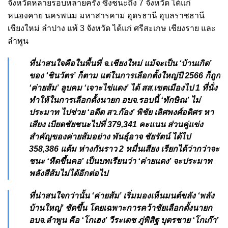
จังหวัดหลายรอบหลายครั้ง ซึ่งชนะถึง 7 จังหวัด ได้แก่
หนองคาย นครพนม มหาสารคาม อุดรธานี อุบลราชธานี
เชียงใหม่ ลำปาง แพ้ 3 จังหวัด ได้แก่ ศรีสะเกษ เชียงราย และ
ลำพูน
ที่น่าสนใจคือในพื้นที่ จ.เชียงใหม่ แม้จะเป็น ‘บ้านเกิด’
ของ ‘ชินวัตร’ ก็ตาม แต่ในการเลือกตั้งใหญ่ปี 2566 ก็ถูก
‘ค่ายส้ม’ ลูบคม ‘เจาะไข่แดง’ ได้ สส.เขตเมืองไป 1 ที่นั่ง
ทำให้ในการเลือกตั้งนายก อบจ.รอบนี้ ‘ทักษิณ’ ไม่
ประมาท ไปช่วย ‘อดีต สว.ก๊อง’ พิชัย เลิศพงศ์อดิศร หา
เสียง เบียดชัยชนะไปที่ 379,341 คะแนน ส่วนคู่แข่ง
สำคัญของค่ายส้มอย่าง พันธุ์อาจ ชัยรัตน์ ได้ไป
358,386 แต้ม ห่างกันราว 2 หมื่นเสียง เรียกได้ว่ากว่าจะ
ชนะ ‘หืดขึ้นคอ’ เป็นบทเรียนว่า ‘ค่ายแดง’ จะประมาท
พลังสีส้มไม่ได้อีกต่อไป
ที่น่าสนใจกว่านั้น ‘ค่ายส้ม’ เริ่มมองเห็นมนต์ขลัง ‘พลัง
บ้านใหญ่’ ชัดขึ้น โดยเฉพาะการคว้าชัยเลือกตั้งนายก
อบจ.ลำพูน คือ ‘โกเฮง’ วีระเดช ภู่พิสิฐ บุตรชาย ‘โกเก๊า’