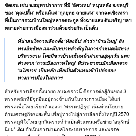
ชัดเจน เช่น จ.สมุทรปราการ ที่มี ‘อัศวเหม’ หนุนหลัง จ.ชลบุรี
ของ ‘คุณปลื้ม’ หรือแม้แต่ ‘กุลยุทธ ฉายแสง’ จากฉะเชิงเทรา
ที่เป็นการรวมบ้านใหญ่หลายตระกูล ทั้งฉายแสง ตันเจริญ ฯลฯ
หลายค่ายการเมืองมาร่วมด้วยช่วยกัน เป็นต้น
ที่น่าสนใจการเลือกตั้ง ‘ท้องถิ่น’ คำว่า ‘บ้านใหญ่’ ยัง
ทรงอิทธิพล และมีบทบาทสำคัญในการกำหนดทิศทาง
บริหารงาน โดยมีชาวบ้านเห็นหน้าค่าตาอยู่ทุกวัน แตก
ต่างจาก ‘การเมืองภาพใหญ่’ ที่ประชาชนมักเลือกจาก
‘นโยบาย’ เป็นหลัก เพื่อเป็นตัวแทนเข้าไปต่อรอง
ทางการเมืองในสภาฯ
สำหรับการเลือกตั้งนายก อบจ.คราวนี้ คือการต่อสู้กันของ 3
พรรคหลักที่มีจุดยืนอยู่ตรงข้ามกันในทางการเมือง ได้แก่
พรรคเพื่อไทย เรียกตัวเองว่า ‘พรรคปฏิรูป’ เน้นทำนโยบาย
ด้านเศรษฐกิจระยะสั้น เพื่อปูทางไปสู่การเลือกตั้งใหญ่ปี 2570
พรรคภูมิใจไทย ถูกวิเคราะห์ว่าเป็นตัวแทนเครือข่าย ‘อนุรักษ์
นิยม’ เดิม ดำเนินการผ่านกลไกระบบราชการ และพรรค