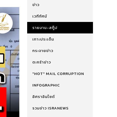
ข่าว
เวทีทัศน์
รายงาน-สกู๊ป
เกาะประเด็น
กระจายข่าว
ตะกร้าข่าว
"HOT" MAIL CORRUPTION
INFOGRAPHIC
อิศราอินไซด์
รวมข่าว ISRANEWS