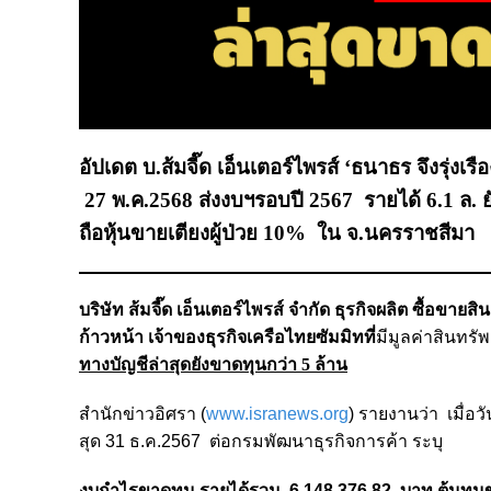
อัปเดต บ.ส้มจี๊ด เอ็นเตอร์ไพรส์ ‘ธนาธร จึงรุ่งเ
27 พ.ค.2568 ส่งงบฯรอบปี 2567 รายได้ 6.1 ล. ยั
ถือหุ้นขายเตียงผู้ป่วย 10% ใน จ.นครราชสีมา
บริษัท ส้มจี๊ด เอ็นเตอร์ไพรส์ จำกัด ธุรกิจผลิต ซื้อ
ก้าวหน้า เจ้าของธุรกิจเครือไทยซัมมิทที่
มีมูลค่าสินทรั
ทางบัญชีล่าสุดยังขาดทุนกว่า 5 ล้าน
สำนักข่าวอิศรา (
www.isranews.org
) รายงานว่า เมื่อวั
สุด 31 ธ.ค.2567 ต่อกรมพัฒนาธุรกิจการค้า ระบุ
งบกำไรขาดทุน รายได้รวม 6,148,376.82 บาท ต้นทุนข