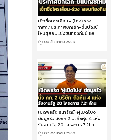
เช็กชื่อใครเลื่อน - (โกง) ร่วง!
'กสถ.' ประกาศยกเลิก-ขึ้นบัญชี
ใหม่ผู้สอบแข่งขันท้องถิ่นปี 68
08 สิงหาคม 2569
เปิดพอร์ต ธนารัตน์-ผู้เปิดโปง
ข้อมูลรั่ว นั่งกก. 2 บ. ถือหุ้น 4 แห่ง
รับงานรัฐ 20 โครงการ 7.21 ล.
07 สิงหาคม 2569