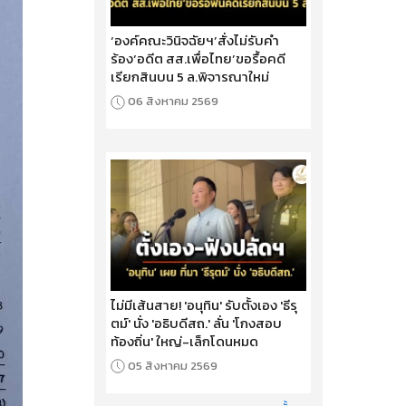
‘องค์คณะวินิจฉัยฯ’สั่งไม่รับคำ
ร้อง‘อดีต สส.เพื่อไทย’ขอรื้อคดี
เรียกสินบน 5 ล.พิจารณาใหม่
06 สิงหาคม 2569
ไม่มีเส้นสาย! 'อนุทิน' รับตั้งเอง 'ธีรุ
ตม์' นั่ง 'อธิบดีสถ.' ลั่น 'โกงสอบ
ท้องถิ่น' ใหญ่-เล็กโดนหมด
05 สิงหาคม 2569