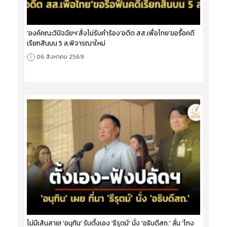
‘องค์คณะวินิจฉัยฯ’สั่งไม่รับคำร้อง‘อดีต สส.เพื่อไทย’ขอรื้อคดี
เรียกสินบน 5 ล.พิจารณาใหม่
06 สิงหาคม 2569
ไม่มีเส้นสาย! 'อนุทิน' รับตั้งเอง 'ธีรุตม์' นั่ง 'อธิบดีสถ.' ลั่น 'โกง