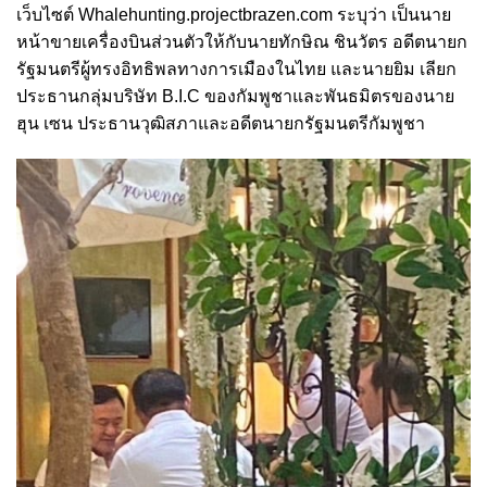
เว็บไซต์ Whalehunting.projectbrazen.com ระบุว่า เป็นนาย
หน้าขายเครื่องบินส่วนตัวให้กับนายทักษิณ ชินวัตร อดีตนายก
รัฐมนตรีผู้ทรงอิทธิพลทางการเมืองในไทย และนายยิม เลียก
ประธานกลุ่มบริษัท B.I.C ของกัมพูชาและพันธมิตรของนาย
ฮุน เซน ประธานวุฒิสภาและอดีตนายกรัฐมนตรีกัมพูชา