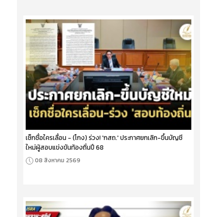
เช็กชื่อใครเลื่อน - (โกง) ร่วง! 'กสถ.' ประกาศยกเลิก-ขึ้นบัญชี
ใหม่ผู้สอบแข่งขันท้องถิ่นปี 68
08 สิงหาคม 2569