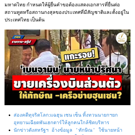
มหาดไทย กำหนดให้ผู้ยื่นคำขอต้องแสดงเอกสารที่ยื่นต่อ
สถานทูตหรือสถานกงสุลของประเทศที่มีสัญชาติและตั้งอยู่ใน
ประเทศไทย เป็นต้น
ส่องคดีทุจริตโลก:แฉฮุน เซน เซ็น ทิ้งทวนนายกฯยก
อุทยานเฉียดพันเฮกตาร์ให้ลูกคนใกล้ชิดบริหาร
นักข่าวดังสหรัฐฯ อ้างข้อมูล 'ทักษิณ' ใช้นายหน้า