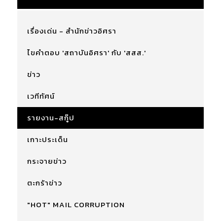
เรื่องเด่น - สำนักข่าวอิศรา
ไขคำตอบ 'สถาบันอิศรา' กับ 'สสส.'
ข่าว
เวทีทัศน์
รายงาน-สกู๊ป
เกาะประเด็น
กระจายข่าว
ตะกร้าข่าว
"HOT" MAIL CORRUPTION