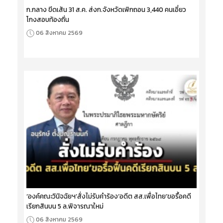
ก.กลาง ขีดเส้น 31 ส.ค. ส่งก.จังหวัดเพิกถอน 3,440 คนเอี่ยว
โกงสอบท้องถิ่น
06 สิงหาคม 2569
‘องค์คณะวินิจฉัยฯ’สั่งไม่รับคำร้อง‘อดีต สส.เพื่อไทย’ขอรื้อคดี
เรียกสินบน 5 ล.พิจารณาใหม่
06 สิงหาคม 2569