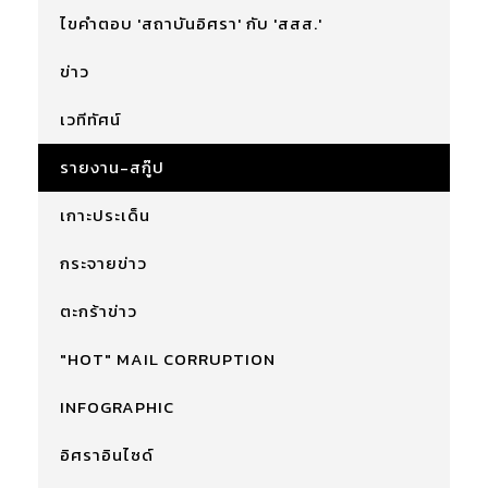
ไขคำตอบ 'สถาบันอิศรา' กับ 'สสส.'
ข่าว
เวทีทัศน์
รายงาน-สกู๊ป
เกาะประเด็น
กระจายข่าว
ตะกร้าข่าว
"HOT" MAIL CORRUPTION
INFOGRAPHIC
อิศราอินไซด์