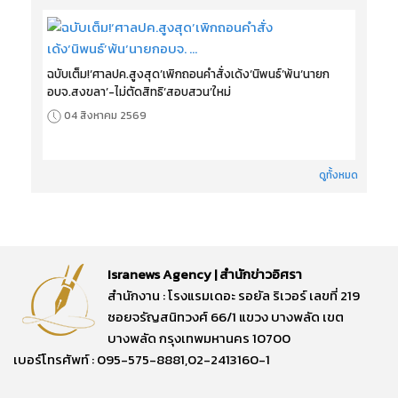
ฉบับเต็ม!‘ศาลปค.สูงสุด’เพิกถอนคำสั่งเด้ง‘นิพนธ์’พ้น‘นายก
อบจ.สงขลา’-ไม่ตัดสิทธิ‘สอบสวน’ใหม่
04 สิงหาคม 2569
ดูทั้งหมด
Isranews Agency | สำนักข่าวอิศรา
สำนักงาน : โรงแรมเดอะ รอยัล ริเวอร์ เลขที่ 219
ซอยจรัญสนิทวงศ์ 66/1 แขวง บางพลัด เขต
บางพลัด กรุงเทพมหานคร 10700
เบอร์โทรศัพท์ : 095-575-8881,02-2413160-1