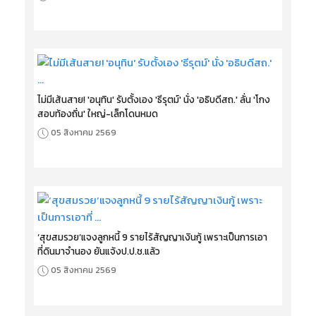
ไม่มีเส้นสาย! 'อนุทิน' รับตั้งเอง 'ธีรุตม์' นั่ง 'อธิบดีสถ.' ลั่น 'โกง
สอบท้องถิ่น' ใหญ่-เล็กโดนหมด
05 สิงหาคม 2569
‘สุขสมรวย’แจงลูกหนี้ 9 รายไร้สัญญาเงินกู้ เพราะเป็นการเอา
ที่ดินมาจำนอง ยันแจ้งป.ป.ช.แล้ว
05 สิงหาคม 2569