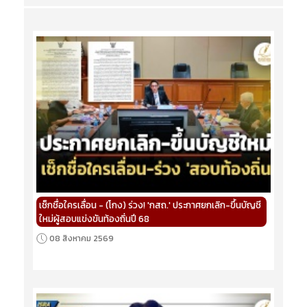
เช็กชื่อใครเลื่อน - (โกง) ร่วง! 'กสถ.' ประกาศยกเลิก-ขึ้นบัญชี
ใหม่ผู้สอบแข่งขันท้องถิ่นปี 68
08 สิงหาคม 2569