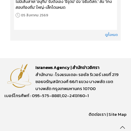
ไม่มีเส้นสาย! 'อนุทิน' รับตั้งเอง 'ธีรุตม์' นั่ง 'อธิบดีสถ.' ลั่น 'โกง
สอบท้องถิ่น' ใหญ่-เล็กโดนหมด
05 สิงหาคม 2569
ดูทั้งหมด
Isranews Agency | สำนักข่าวอิศรา
สำนักงาน : โรงแรมเดอะ รอยัล ริเวอร์ เลขที่ 219
ซอยจรัญสนิทวงศ์ 66/1 แขวง บางพลัด เขต
บางพลัด กรุงเทพมหานคร 10700
เบอร์โทรศัพท์ : 095-575-8881,02-2413160-1
ติดต่อเรา
|
Site Map