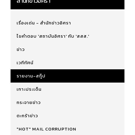
สำนักข่าวอิศรา
เรื่องเด่น - สำนักข่าวอิศรา
ไขคำตอบ 'สถาบันอิศรา' กับ 'สสส.'
ข่าว
เวทีทัศน์
รายงาน-สกู๊ป
เกาะประเด็น
กระจายข่าว
ตะกร้าข่าว
"HOT" MAIL CORRUPTION