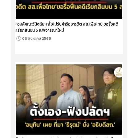
‘องค์คณะวินิจฉัยฯ’สั่งไม่รับคำร้อง‘อดีต สส.เพื่อไทย’ขอรื้อคดี
เรียกสินบน 5 ล.พิจารณาใหม่
06 สิงหาคม 2569