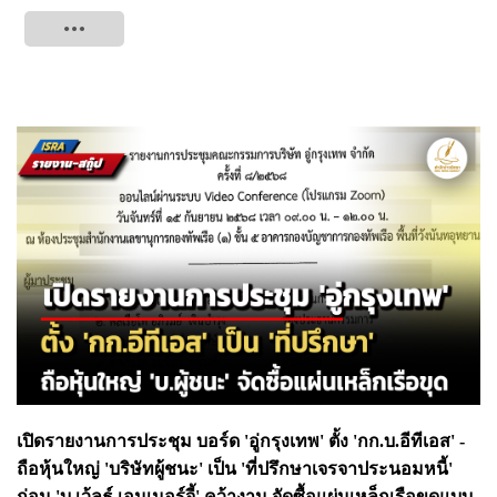
Tweet
เปิดรายงานการประชุม บอร์ด 'อู่กรุงเทพ' ตั้ง 'กก.บ.อีทีเอส' -
ถือหุ้นใหญ่ 'บริษัทผู้ชนะ' เป็น 'ที่ปรึกษาเจรจาประนอมหนี้'
ก่อน '
บ.เว้ลธ์ เอนเนอร์จี้'
คว้างาน จัดซื้อแผ่นเหล็กเรือขุดแบบ