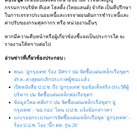
กรรมการบริษัท ทีเอส โฮลดิ้ง (ไทยแลนด์) จำกัด เป็นที่ปรึกษา
ในการเจรจาประนอมหนี้และเจรจาผ่อนผันการชำระหนี้และ
ค่าปรับของกรมศุลกากร หรือ หน่วยงานอื่นๆ
หากมีความคืบหน้าหรือผู้เกี่ยวข้องชี้แจงเป็นประการใด จะ
รายงานให้ทราบต่อไป
อ่านข่าวที่เกี่ยวข้องประกอบ :
พนง. 'อู่กรุงเทพ' ร้อง 'อิศรา' ปม จัดซื้อแผ่นเหล็กเรือขุดฯ
49 ล.-ล่าสุดยกเลิกประกาศผู้ชนะแล้ว
เปิดหนังสือ ป.ป.ช. ถึง 'อู่กรุงเทพ' ขอข้อเท็จจริง-ประวัติผู้
บริหาร ปม จัดซื้อแผ่นเหล็กต่อเรือขุดฯ
ข้อมูลใหม่-คดีเก่า! ปม จัดซื้อแผ่นเหล็กเรือขุดฯ 'อู่
กรุงเทพ' - ‘ผอ.กอง’ โดน ป.ป.ช. แจ้งข้อกล่าวหา
แกะรอยกระบวนการจัดซื้อแผ่นเหล็กเรือขุด ‘อู่กรุงเทพ’ -
ร้อง ป.ป.ช. โยง ‘บิ๊ก ตท. รุ่น 28’