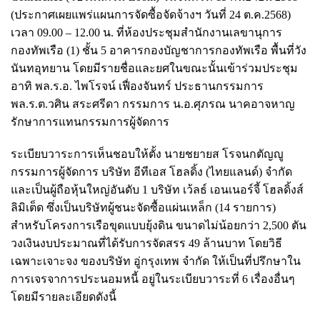
(ประกาศเผยแพร่แผนการจัดซื้อจัดจ้างฯ วันที่ 24 ต.ค.2568)
เวลา 09.00 – 12.00 น. ที่ห้องประชุมสำนักงานเลขานุการ
กองทัพเรือ (1) ชั้น 5 อาคารกองบัญชาการกองทัพเรือ พื้นที่วัง
นันทอุทยาน โดยมีรายชื่อและยศในขณะนั้นเข้าร่วมประชุม
อาทิ พล.ร.อ. ไพโรจน์ เฟื่องจันทร์ ประธานกรรมการ
พล.ร.ต.วศิน สระศรีดา กรรมการ น.อ.ศุภรณ นาคอาจหาญ
รักษาการแทนกรรมการผู้จัดการ
ระเบียบวาระการเห็นชอบให้ตั้ง นายชยายส โรจนกตัญญู
กรรมการผู้จัดการ บริษัท อีทีเอส โฮลดิ้ง (ไทยแลนด์) จำกัด
และเป็นผู้ถือหุ้นใหญ่อันดับ 1 บริษัท เว้ลธ์ เอนเนอร์จี้ โฮลดิ้งส์
ลิมิเต็ด ซึ่งเป็นบริษัทผู้ชนะจัดซื้อแผ่นเหล็ก (14 รายการ)
สำหรับโครงการเรือขุดแบบยุ้งดิน ขนาดไม่น้อยกว่า 2,500 ตัน
วงเงินงบประมาณที่ได้รับการจัดสรร 49 ล้านบาท โดยวิธี
เฉพาะเจาะจง ของบริษัท อู่กรุงเทพ จำกัด ให้เป็นที่ปรึกษาใน
การเจรจาการประนอมหนี้ อยู่ในระเบียบวาระที่ 6 เรื่องอื่นๆ
โดยมีรายละเอียดดังนี้