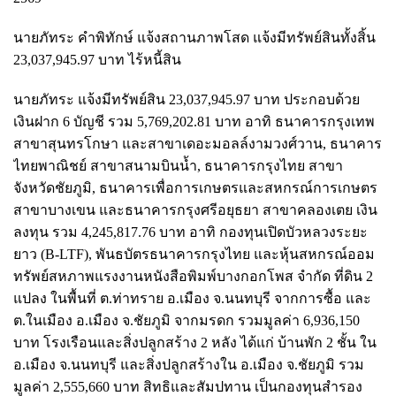
นายภัทระ คำพิทักษ์ แจ้งสถานภาพโสด แจ้งมีทรัพย์สินทั้งสิ้น
23,037,945.97 บาท ไร้หนี้สิน
นายภัทระ แจ้งมีทรัพย์สิน 23,037,945.97 บาท ประกอบด้วย
เงินฝาก 6 บัญชี รวม 5,769,202.81 บาท อาทิ ธนาคารกรุงเทพ
สาขาสุนทรโกษา และสาขาเดอะมอลล์งามวงศ์วาน, ธนาคาร
ไทยพาณิชย์ สาขาสนามบินน้ำ, ธนาคารกรุงไทย สาขา
จังหวัดชัยภูมิ, ธนาคารเพื่อการเกษตรและสหกรณ์การเกษตร
สาขาบางเขน และธนาคารกรุงศรีอยุธยา สาขาคลองเตย เงิน
ลงทุน รวม 4,245,817.76 บาท อาทิ กองทุนเปิดบัวหลวงระยะ
ยาว (B-LTF), พันธบัตรธนาคารกรุงไทย และหุ้นสหกรณ์ออม
ทรัพย์สหภาพแรงงานหนังสือพิมพ์บางกอกโพส จำกัด ที่ดิน 2
แปลง ในพื้นที่ ต.ท่าทราย อ.เมือง จ.นนทบุรี จากการซื้อ และ
ต.ในเมือง อ.เมือง จ.ชัยภูมิ จากมรดก รวมมูลค่า 6,936,150
บาท โรงเรือนและสิ่งปลูกสร้าง 2 หลัง ได้แก่ บ้านพัก 2 ชั้น ใน
อ.เมือง จ.นนทบุรี และสิ่งปลูกสร้างใน อ.เมือง จ.ชัยภูมิ รวม
มูลค่า 2,555,660 บาท สิทธิและสัมปทาน เป็นกองทุนสำรอง