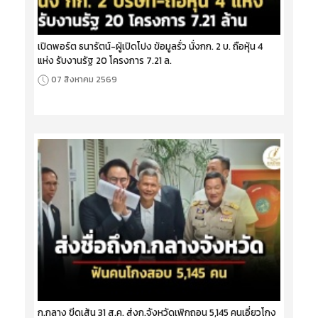
เปิดพอร์ต ธนารัตน์-ผู้เปิดโปง ข้อมูลรั่ว นั่งกก. 2 บ. ถือหุ้น 4
แห่ง รับงานรัฐ 20 โครงการ 7.21 ล.
07 สิงหาคม 2569
ก.กลาง ขีดเส้น 31 ส.ค. ส่งก.จังหวัดเพิกถอน 5,145 คนเอี่ยวโกง