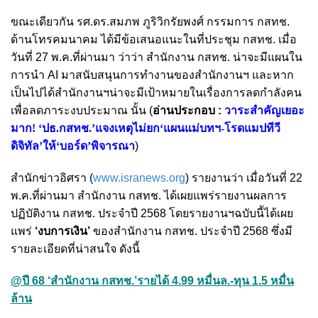
ขณะเดียวกัน รศ.ดร.สมภพ ภูริวิกรัยพงศ์ กรรมการ กสทช.
ด้านโทรคมนาคม ได้มีข้อเสนอแนะในที่ประชุม กสทช. เมื่อ
วันที่ 27 พ.ค.ที่ผ่านมา ว่าว่า สำนักงาน กสทช. น่าจะมีแผนใน
การนำ AI มาสนับสนุนการทำงานของสำนักงานฯ
และหาก
เป็นไปได้สำนักงานฯน่าจะมีเป้าหมายในเรื่องการลดกำลังคน
เพื่อลดภาระงบประมาณ นั้น (
อ่านประกอบ :
วาระสำคัญเยอะ
มาก! ‘ปธ.กสทช.’แจงเหตุไม่ยก‘แผนแม่บทฯ-โรดแมปทีวี
ดิจิทัล’ให้‘บอร์ด’พิจารณา
)
สำนักข่าวอิศรา (
www.isranews.org
) รายงานว่า เมื่อวันที่ 22
พ.ค.ที่ผ่านมา สำนักงาน กสทช. ได้เผยแพร่รายงานผลการ
ปฏิบัติงาน กสทช. ประจำปี 2568 โดยรายงานฯฉบับนี้ได้เผย
แพร่
‘งบการเงิน’
ของสำนักงาน กสทช. ประจำปี 2568 ซึ่งมี
รายละเอียดที่น่าสนใจ ดังนี้
@ปี 68 ‘สำนักงาน กสทช.’รายได้ 4.99 หมื่นล.-ทุน 1.5 หมื่น
ล้าน