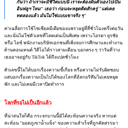
กันว่า ถ้าเราจะมีชีวิตแบบนี้ เราจะต้องผันตัวเองไปเป็น
อินฟลูฯ ไหม" เธอว่า ก่อนจะหยุดคิดสักครู่ "แต่เคย
ทดลองแล้ว มันไม่ใช่แบบเขาจริง ๆ"
ค่าเฉลี่ยการใช้โซเชียลมีเดียของแพรวอยู่ที่สี่ชั่วโมงครึ่งต่อวัน
และนั่นไม่ใช่ตัวเลขที่โดดเด่นเป็นพิเศษ เพราะไอรดา ยุรชัย
หรือ ไอซ์ พนักงานบริษัทเอกชนที่เพิ่งจบการศึกษาและทำงาน
ด้านคอนเทนต์ วิดีโอได้ราวสามเดือน บอกตรง ๆ ว่าวันที่ว่าง
เธออาจอยู่กับ TikTok ได้ถึงแปดชั่วโมง
ตัวเลขนี้ไม่ได้บอกเรื่องความขี้เกียจ หรือความไม่รับผิดชอบ
แต่บอกเรื่องความเป็นไปได้ของโลกที่อัลกอริทึมไม่เคยหยุด
พัก และไม่เคยมีเวลาปิดทำการ
โลกที่รอไม่เป็นอีกแล้ว
ที่น่าสนใจก็คือ กระจกบานนี้มิได้สะท้อนความจริง หากแต่
สะท้อน "ยอดภูเขาน้ำแข็ง" ของความสำเร็จที่ถูกคัดสรรมา