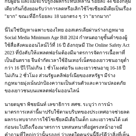
กับผู้อื่น และแม้จะรับรู้ถึงผลกระทบเหล่านี้ ร้อยละ 44 ของกลุ่ม
เดียวกันก็ยังยอมรับว่าการลดหรือเลิกใช้โซเชียลมีเดียเป็นเรื่อง
"ยาก" ขณะที่อีกร้อยละ 18 บอกตรง ๆ ว่า "ยากมาก"
นี่ไม่ใช่ปัญหาเฉพาะของไทย ออสเตรเลียผ่านร่างกฎหมาย
Social Media Minimum Age Bill 2024 กำหนดอายุขั้นต่ำของผู้
ใช้สื่อสังคมออนไลน์ไว้ที่ 16 ปี อังกฤษมี The Online Safety Act
2023 ที่บังคับให้แพลตฟอร์มต้องมีมาตรการจัดการเนื้อหาที่
เป็นอันตราย จีนจำกัดเวลาใช้อินเทอร์เน็ตของเยาวชนอายุต่ำ
กว่า 16 ปีไว้ไม่เกิน 1 ชั่วโมงต่อวัน และเยาวชนอายุ 16-18 ปี
ไม่เกิน 2 ชั่วโมง ส่วนรัฐแคลิฟอร์เนียของสหรัฐฯ มีร่าง
กฎหมายมุ่งเน้นปกป้องความเป็นส่วนตัวและความปลอดภัย
ของเยาวชนบนแพลตฟอร์มออนไลน์
นายดนุชา พิชยนันท์ เลขาธิการ สศช. ระบุว่า การนำ
มาตรการเหล่านี้มาปรับใช้ตามบริบทของประเทศอาจช่วยลด
ผลกระทบจากการใช้โซเชียลมีเดียในเด็ก และเยาวชนได้ แต่
ก่อนจะไปถึงเรื่องมาตรการ บทสนทนาที่อยู่ตรงหน้าอาจมี
คำถามที่ใหญ่กว่านั้นรออยู่ ว่าเหตุใดคนรุ่นนี้จึงรู้ดีว่าสิ่งที่เห็น