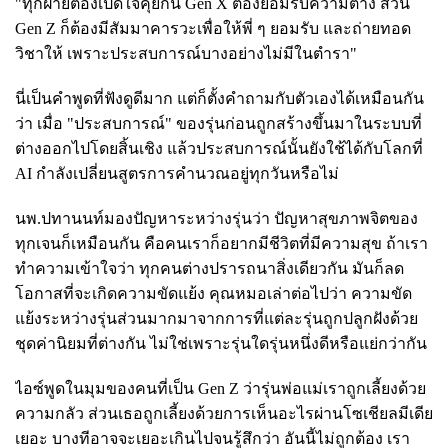
"ทุกฝ่ายต้องเปิดใจคุยกัน Gen X ต้องยอมรับความต่าง ส่วน
Gen Z ก็ต้องมีสัมมาคารวะเพื่อให้พี่ ๆ ยอมรับ และถ่ายทอด
วิชาให้ เพราะประสบการณ์บางอย่างไม่มีในตำรา"
นี่เป็นคำพูดที่ฟังดูดีมาก แต่ก็ตั้งคำถามกับตัวเองได้เหมือนกัน
ว่า เมื่อ "ประสบการณ์" ของรุ่นก่อนถูกสร้างขึ้นมาในระบบที่
ต่างออกไปโดยสิ้นเชิง แล้วประสบการณ์นั้นยังใช้ได้กับโลกที่
AI กำลังเปลี่ยนสูตรการคำนวณอยู่ทุกวันหรือไม่
นพ.ปทานนท์มองปัญหาระหว่างรุ่นว่า ปัญหาสุขภาพจิตของ
ทุกเจนก็เหมือนกัน คือคนเราก็อยากมีชีวิตที่มีความสุข ถ้าเรา
ทำความเข้าใจว่า ทุกคนต่างปรารถนาสิ่งเดียวกัน มันก็ลด
โอกาสที่จะเกิดความขัดแย้ง คุณหมอเล่าต่อไปว่า ความขัด
แย้งระหว่างรุ่นส่วนมากมาจากการที่แต่ละรุ่นถูกปลูกฝังด้วย
ชุดค่านิยมที่ต่างกัน ไม่ใช่เพราะรุ่นใดรุ่นหนึ่งดีหรือแย่กว่ากัน
ไอซ์พูดในมุมของคนที่เป็น Gen Z ว่ารุ่นพ่อแม่เราถูกเลี้ยงด้วย
ความกลัว ส่วนเธอถูกเลี้ยงด้วยการเห็นอะไรผ่านโซเชียลมีเดีย
เยอะ บางทีอาจจะเยอะเกินไปจนรู้สึกว่า อันนี้ไม่ถูกต้อง เรา