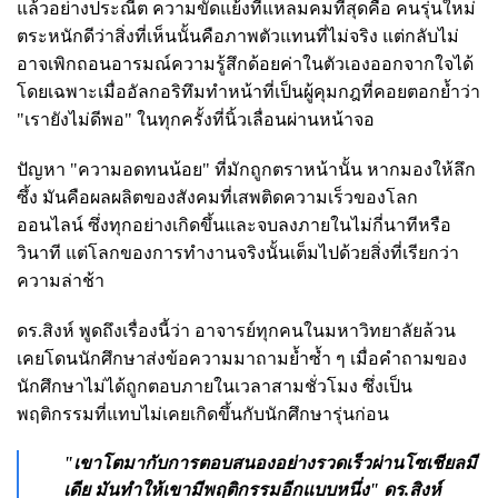
แล้วอย่างประณีต ความขัดแย้งที่แหลมคมที่สุดคือ คนรุ่นใหม่
ตระหนักดีว่าสิ่งที่เห็นนั้นคือภาพตัวแทนที่ไม่จริง แต่กลับไม่
อาจเพิกถอนอารมณ์ความรู้สึกด้อยค่าในตัวเองออกจากใจได้
โดยเฉพาะเมื่ออัลกอริทึมทำหน้าที่เป็นผู้คุมกฎที่คอยตอกย้ำว่า
"เรายังไม่ดีพอ" ในทุกครั้งที่นิ้วเลื่อนผ่านหน้าจอ
ปัญหา "ความอดทนน้อย" ที่มักถูกตราหน้านั้น หากมองให้ลึก
ซึ้ง มันคือผลผลิตของสังคมที่เสพติดความเร็วของโลก
ออนไลน์ ซึ่งทุกอย่างเกิดขึ้นและจบลงภายในไม่กี่นาทีหรือ
วินาที แต่โลกของการทำงานจริงนั้นเต็มไปด้วยสิ่งที่เรียกว่า
ความล่าช้า
ดร.สิงห์ พูดถึงเรื่องนี้ว่า อาจารย์ทุกคนในมหาวิทยาลัยล้วน
เคยโดนนักศึกษาส่งข้อความมาถามย้ำซ้ำ ๆ เมื่อคำถามของ
นักศึกษาไม่ได้ถูกตอบภายในเวลาสามชั่วโมง ซึ่งเป็น
พฤติกรรมที่แทบไม่เคยเกิดขึ้นกับนักศึกษารุ่นก่อน
"เขาโตมากับการตอบสนองอย่างรวดเร็วผ่านโซเชียลมี
เดีย มันทำให้เขามีพฤติกรรมอีกแบบหนึ่ง" ดร.สิงห์