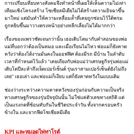
การเปรียบเทียบทางสังคมจึงทำหน้าที่เผยให้เห็นความไม่เท่า
เทียมเชิงโครงสร้าง โซเชียลมีเดียไม่ได้สร้างความอิจฉาขึ้น
มาใหม่ แต่มันทำให้ความเหลื่อมล้ำที่เคยถูกซ่อนไว้ใต้พรม
ถูกหยิบขึ้นมาวางตรงหน้าอย่างหลีกเลี่ยงไม่ได้มากกว่า
เรื่องของแพรวชัดเจนกว่านั้น เธอเติบโตมากับคำสอนของพ่อ
แม่ที่บอกว่าต้องเป็นหมอ และเมื่อเรียนไม่ไหว พ่อแม่ก็ยังคาด
หวังว่าต้องได้งานมั่นคงในออฟฟิศ ต้องมีรถ มีบ้าน ในลำดับ
เวลาที่กำหนดไว้แล้ว "เคยเถียงกับพ่อแม่ว่าเศรษฐกิจรุ่นพ่อแม่
เติบโตปีละห้าถึงเจ็ดเปอร์เซ็นต์ รุ่นเราสามเปอร์เซ็นต์ยังไม่ถึง
เลย" เธอเล่า และพ่อแม่ก็เงียบ แต่ก็ยังคาดหวังในแบบเดิม
ช่องว่างระหว่างความคาดหวังของรุ่นก่อนกับความเป็นจริง
ทางเศรษฐกิจของรุ่นปัจจุบันนั้น ไม่ใช่แค่ตัวเลขทางสถิติ แต่
เป็นแรงกดที่ซ้อนทับกันในชีวิตประจำวัน ทั้งจากครอบครัว
ข้างใน และจากฟีดโซเชียลมีเดีย
KPI และหมอดูไพ่ทาโรต์