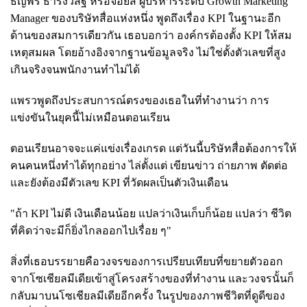
ธัญพร ธำรงวิสิฐ หรือจอยส์ ผู้บริหารระดับ Growth Marketing
Manager ของบริษัทสื่อแห่งหนึ่ง พูดถึงเรื่อง KPI ในฐานะอีก
ด้านของสมการเดียวกัน เธอบอกว่า องค์กรต้องตั้ง KPI ให้สม
เหตุสมผล โดยอ้างอิงจากฐานข้อมูลจริง ไม่ใช่ตั้งตัวเลขที่สูง
เกินจริงจนพนักงานทำไม่ได้
แพรวพูดถึงประสบการณ์ตรงของเธอในที่ทำงานว่า การ
แข่งขันในยุคนี้ไม่เหมือนตอนเรียน
ตอนเรียนอาจจะแค่แข่งเรื่องเกรด แต่วันนี้บริษัทสื่อต้องการให้
คนคนหนึ่งทำได้ทุกอย่าง ไล่ตั้งแต่ เขียนข่าว ถ่ายภาพ ตัดต่อ
และยังต้องมีตัวเลข KPI ที่วัดผลเป็นตัวเงินเดือน
"ถ้า KPI ไม่ดี เงินเดือนน้อย แปลว่าเงินเก็บก็น้อย แปลว่า ชีวิต
ที่คิดว่าจะมีก็ยิ่งไกลออกไปเรื่อย ๆ"
สิ่งที่เธอบรรยายคือวงจรของการเปรียบเทียบที่ขยายตัวออก
จากโซเชียลมีเดียเข้าสู่โครงสร้างของที่ทำงาน และวงจรนั้นก็
กลับมาบนโซเชียลมีเดียอีกครั้ง ในรูปของภาพชีวิตที่ดูดีของ