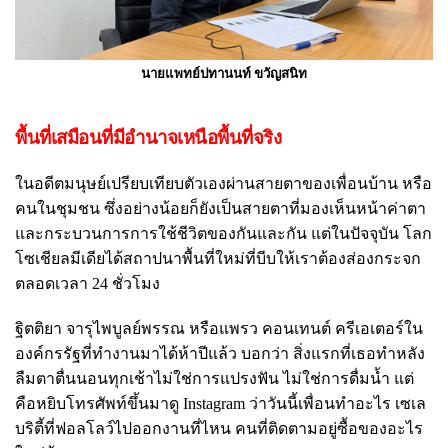
นายแพทย์ปทานนท์ ขวัญสนิท
พื้นที่เสมือนที่มีอำนาจเหนือพื้นที่จริง
ในอดีตมนุษย์เปรียบเทียบตัวเองผ่านสายตาของเพื่อนบ้าน หรือ
คนในชุมชน ซึ่งอย่างน้อยก็ยังเป็นสายตาที่มองเห็นหน้าค่าตา
และกระบวนการการใช้ชีวิตของกันและกัน แต่ในปัจจุบัน โลก
โซเชียลมีเดียได้สถาปนาพื้นที่ใหม่ที่บีบให้เราต้องส่องกระจก
ตลอดเวลา 24 ชั่วโมง
ฐิตติยา จารุไพบูลย์พรรณ หรือแพรว คอนเทนต์ ครีเอเตอร์ใน
องค์กรรัฐที่ทำงานมาได้ห้าปีแล้ว บอกว่า สิ่งแรกที่เธอทำหลัง
ลืมตาตื่นนอนทุกเช้าไม่ใช่การแปรงฟัน ไม่ใช่การดื่มน้ำ แต่
คือหยิบโทรศัพท์ขึ้นมาดู Instagram ว่าวันนี้เพื่อนทำอะไร เซเล
บริตี้ที่ฟอลโลว์ไปออกงานที่ไหน คนที่ติดตามอยู่ซื้อของอะไร