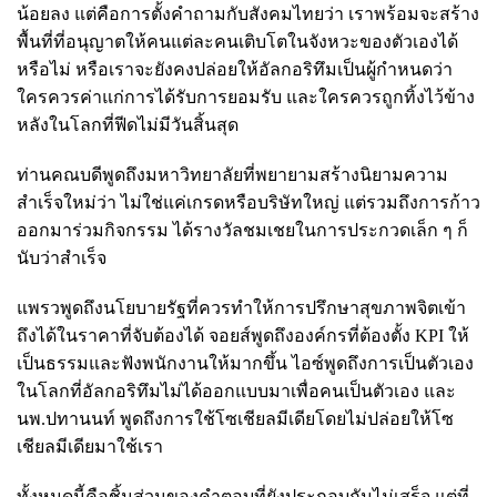
น้อยลง แต่คือการตั้งคำถามกับสังคมไทยว่า เราพร้อมจะสร้าง
พื้นที่ที่อนุญาตให้คนแต่ละคนเติบโตในจังหวะของตัวเองได้
หรือไม่ หรือเราจะยังคงปล่อยให้อัลกอริทึมเป็นผู้กำหนดว่า
ใครควรค่าแก่การได้รับการยอมรับ และใครควรถูกทิ้งไว้ข้าง
หลังในโลกที่ฟีดไม่มีวันสิ้นสุด
ท่านคณบดีพูดถึงมหาวิทยาลัยที่พยายามสร้างนิยามความ
สำเร็จใหม่ว่า ไม่ใช่แค่เกรดหรือบริษัทใหญ่ แต่รวมถึงการก้าว
ออกมาร่วมกิจกรรม ได้รางวัลชมเชยในการประกวดเล็ก ๆ ก็
นับว่าสำเร็จ
แพรวพูดถึงนโยบายรัฐที่ควรทำให้การปรึกษาสุขภาพจิตเข้า
ถึงได้ในราคาที่จับต้องได้ จอยส์พูดถึงองค์กรที่ต้องตั้ง KPI ให้
เป็นธรรมและฟังพนักงานให้มากขึ้น ไอซ์พูดถึงการเป็นตัวเอง
ในโลกที่อัลกอริทึมไม่ได้ออกแบบมาเพื่อคนเป็นตัวเอง และ
นพ.ปทานนท์ พูดถึงการใช้โซเชียลมีเดียโดยไม่ปล่อยให้โซ
เชียลมีเดียมาใช้เรา
ทั้งหมดนี้คือชิ้นส่วนของคำตอบที่ยังประกอบกันไม่เสร็จ แต่ที่