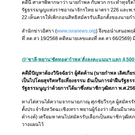
คดีนี้ ศาลฯพิพากษาว่า นายกำพล กับพวก กระทำทุจริตใ
รัฐธรรมนูญแห่งราชอาณาจักรไทย มาตรา 226 และพ.ร.
22 เห็นควรให้เพิกถอนสิทธิสมัครรับเลือกตั้งของนายกำ
สำนักข่าวอิศรา (
www.isranews.org
) จึงขอนำเสนอพฤต
ที่ ลต สว 19/2568 คดีหมายเลขแดงที่ ลต สว 66/2569) มี
@‘ชาลี-พยาน’ซัดทอด‘กำพล’สั่งลงคะแนนฯ แลก 4,500 
คดีมีปัญหาต้องวินิจฉัยว่า ผู้คัดค้าน (นายกำพล เลิศเ
เป็นไปโดยสุจริตหรือเที่ยงธรรม อันเป็นการฝ่าฝืนร
รัฐธรรมนูญว่าด้วยการได้มาซึ่งสมาชิกวุฒิสภา พ.ศ.25
ทางไต่สวนได้ความจากนายภาณุ ศุภชัยวีรกุล ผู้สมัครรับ
ตั้งประจำจังหวัดฉะเชิงเทรา พยานผู้ร้องว่า เดือนมีนา
ดำรงค์) เตรียมหาคนไปสมัครรับเลือกเป็นสมาชิกวุฒิสภาในแต
วางแผนไว้