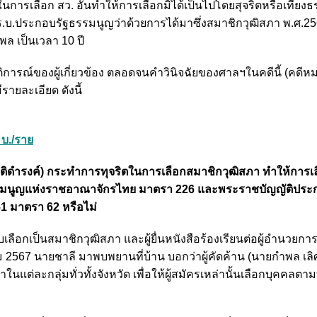
นการเลือก สว. อันทำให้การเลือกมิได้เป็นไปโดยสุจริตหรือเที่ย
บ.ประกอบรัฐธรรมนูญว่าด้วยการได้มาซึ่งสมาชิกวุฒิสภา พ.ศ.2
พล เป็นเวลา 10 ปี
ิการณ์ของผู้เกี่ยวข้อง ตลอดจนคำวินิจฉัยของศาลฯในคดีนี้ (คดี
รายละเอียด ดังนี้
บ./ราย
กียรติดำรงค์) กระทำการทุจริตในการเลือกสมาชิกวุฒิสภา ทำให้การเล
ัฐธรรมนูญแห่งราชอาณาจักรไทย มาตรา 226 และพระราชบัญญัติปร
61 มาตรา 62 หรือไม่
เลือกเป็นสมาชิกวุฒิสภา และผู้ยื่นหนังสือร้องเรียนต่อผู้อำนวยกา
คม 2567 นายชาลี มาพบพยานที่บ้าน บอกว่าผู้คัดค้าน (นายกำพล เลิศ
่ละกลุ่มทั่วทั้งจังหวัด เพื่อให้ผู้สมัครเหล่านั้นเลือกบุคคลตามที