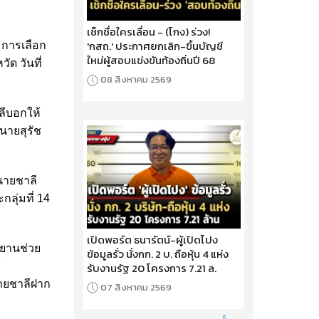
เช็กชื่อใครเลื่อน - (โกง) ร่วง!
'กสถ.' ประกาศยกเลิก-ขึ้นบัญชี
 การเลือก
ใหม่ผู้สอบแข่งขันท้องถิ่นปี 68
ัด วันที่
08 สิงหาคม 2569
ลีบอกให้
่นายสุรัช
นายชาลี
ลุ่มที่ 14
เปิดพอร์ต ธนารัตน์-ผู้เปิดโปง
พยานช่วย
ข้อมูลรั่ว นั่งกก. 2 บ. ถือหุ้น 4 แห่ง
7
รับงานรัฐ 20 โครงการ 7.21 ล.
ายชาลีฝาก
07 สิงหาคม 2569