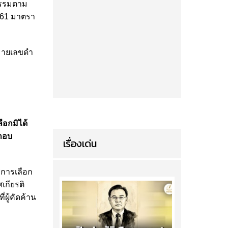
งธรรมตาม
561 มาตรา
หมายเลขดำ
ือกมิได้
ะกอบ
เรื่องเด่น
รการเลือก
เกียรติ
่ผู้คัดค้าน