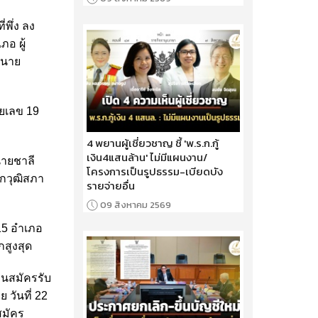
พึ่ง ลง
ภอ ผู้
ับนาย
ายเลข 19
4 พยานผู้เชี่ยวชาญ ชี้ 'พ.ร.ก.กู้
เงิน4แสนล้าน' ไม่มีแผนงาน/
นายชาลี
โครงการเป็นรูปธรรม-เบียดบัง
ิกวุฒิสภา
รายจ่ายอื่น
09 สิงหาคม 2569
15 อำเภอ
สูงสุด
านสมัครรับ
 วันที่ 22
สมัคร