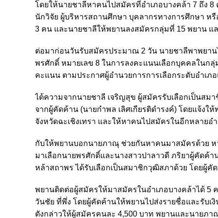
โดยให้นายชาลีหาคนไปสมัครที่อำเภอบางคล้า 7 ถึง 8 คน แบ
นักวิจัย ผู้บริหารสถานศึกษา บุคลากรทางการศึกษา หรือ
3 คน และนายชาลีให้พยานลงสมัครกลุ่มที่ 15 พยาน แล
ต่อมาก่อนวันรับสมัครประมาณ 2 วัน นายชาลีพาพยานไปที่
พรศักดิ์ หมายเลข 8 ในการลงคะแนนเลือกบุคคลในกลุ่มเดี
คะแนน ตามประกาศผู้อำนวยการการเลือกระดับอำเภอเ
ได้ความจากนายชาลี เจริญสุข ผู้สมัครรับเลือกเป็นสมาช
จากผู้คัดค้าน (นายกำพล เลิศเกียรติดำรงค์) โดยแจ้ง
จังหวัดฉะเชิงเทรา และให้หาคนไปสมัครในอีกหลายอ
กับให้พยานบอกนายภาณุ ช่วยกันหาคนมาสมัครด้วย หาได้เท
มาเลือกนายพรศักดิ์และนางสาวปาลาวดี ภริยาผู้คัดค้า
หล้าสถาพร ได้รับเลือกเป็นสมาชิกวุฒิสภาด้วย โดยผู้คัด
พยานติดต่อผู้สมัครให้มาสมัครในอำเภอบางคล้าได้ 5 
วันชัย ที่พึ่ง โดยผู้คัดค้านให้พยานไปส่งรายชื่อและรับเ
ดังกล่าวให้ผู้สมัครคนละ 4,500 บาท พยานและนายภาณุ