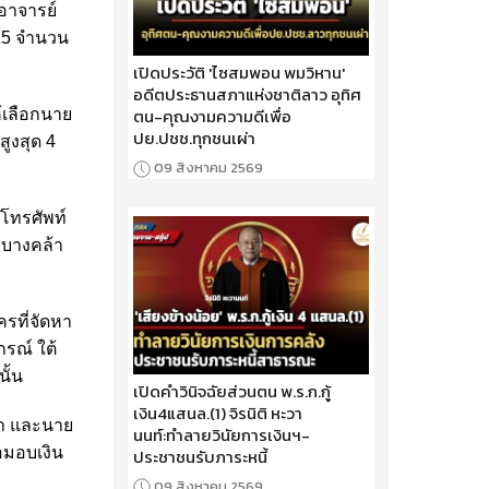
 อาจารย์
 15 จำนวน
เปิดประวัติ 'ไซสมพอน พมวิหาน'
อดีตประธานสภาแห่งชาติลาว อุทิศ
ตน-คุณงามความดีเพื่อ
ห้เลือกนาย
ปย.ปชช.ทุกชนเผ่า
ูงสุด 4
09 สิงหาคม 2569
งโทรศัพท์
อบางคล้า
ครที่จัดหา
รณ์ ใต้
ั้น
เปิดคำวินิจฉัยส่วนตน พ.ร.ก.กู้
เงิน4แสนล.(1) จิรนิติ หะวา
นา และนาย
นนท์:ทำลายวินัยการเงินฯ-
่อมอบเงิน
ประชาชนรับภาระหนี้
09 สิงหาคม 2569