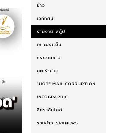
ข่าว
เวทีทัศน์
รายงาน-สกู๊ป
เกาะประเด็น
กระจายข่าว
ตะกร้าข่าว
"HOT" MAIL CORRUPTION
INFOGRAPHIC
อิศราอินไซด์
รวมข่าว ISRANEWS