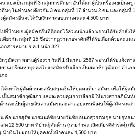
่งเป็น กลุ่มที่ 3 กลุ่มการศึกษา อันได้แก่ ผู้เป็นหรือเคยเป็นครู
อื่นๆ ในทำนองเดียวกัน 3 คน กลุ่มที่ 17 จำนวน 2 คน และกลุ่มที่
ะผู้สมัครอื่นจะได้รับเงินค่าตอบแทนคนละ 4,500 บาท
บ้านของผู้สมัครอื่นที่ติดต่อไว้ล่วงหน้าแล้ว พยานได้รับคำสั่งใ
ยวกัน กลุ่มที่ 15 ซึ่งปรากฏว่านายพรศักดิ์ได้รับเลือกด้วยคะแนนส
อกสารหมาย ร.ค.1 หน้า 327
ิกวุฒิสภา พยานผู้ร้องว่า วันที่ 1 มีนาคม 2567 พยานได้รับแจ้งทา
ให้พยานเตรียมหาบุคคลไปลงสมัครรับเลือกเป็นสมาชิกวุฒิสภา อำเภ
ำเภอ
่าไรผู้คัดค้านจะสนับสนุนเงินให้บุคคลที่มาสมัคร เพื่อให้ผู้สมั
น เป็นสมาชิกวุฒิสภา และจะควบคุมการเลือกมิให้นางสาวอภินันท์ภ
ค้านจะเป็นผู้จ่ายเงินค่าสมัครและค่าตอบแทนพิเศษให้ผู้สมัครเหล่าน
คน คือ นายสุรัช นายมนต์ชัย นายวันชัย อเนกสุวรรณกุล นายยุทธ
งินสด 22,500 บาท ที่บ้านผู้คัดค้าน (นายกำพล เลิศเกียรติดำรงค์) เพื
 นำเงินไปมอบให้บุคคลทั้งห้าคนละ 4,500 บาท