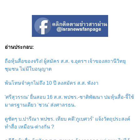
อ่านประกอบ:
ถือหุ้นสื่อของจริง! ผู้สมัคร ส.ส. จ.อุดรฯ เจ้าของสถานีวิทยุ
ชุมชน ไม่มีใบอนุญาต
พ้นโทษจำคุกไม่ถึง 10 ปี ลงสมัคร ส.ส. พังงา
'ศรีสุวรรณ' ยื่นสอบ 16 ส.ส. พปชร.-ชาติพัฒนา ปมหุ้นสื่อ-จี้ใช้
มาตรฐานเดียว 'ชวน' ส่งศาลรธน.
ดูชัดๆ บ.ปารีณา พปชร. เทียบ คดี‘ภูเบศวร์’ แจ้งวัตถุประสงค์
ทำสื่อ เหมือน-ต่างกัน ?