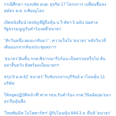
กรณีศึกษา รองปลัด อบต. ทุจริต 17 โครงการ เปลี่ยนชื่อลง
สมัคร ส.ส. จ.พิษณุโลก
เปิดหนังสือนำส่งบัญชีผู้ถือหุ้น บ.วี-ลัคฯ 5 ฉบับ ปมศาล
รัฐธรรมนูญรับคำร้องคดี'ธนาธร'
"สักวันหนึ่ง ผมจะกลับมา" : ความในใจ 'ธนาธร' หลังวินาที
เดินออกจากห้องประชุมสภาฯ
‘ธนาธร’ยันชั้น กกต.พิจารณารีบร้อน-เป็นธรรมหรือไม่ ลั่น
อย่าสิ้นหวัง ยังพร้อมเป็นนายกฯ
สรุป 8 ม.ค.62 'ธนาธร' รีบขับรถจากบุรีรัมย์ มาโอนหุ้น 11
บริษัท
ให้หยุดปฏิบัติหน้าที่! ศาล รธน.รับคำร้อง กกต.วินิจฉัยปม'ธนา
ธร'ถือหุ้นสื่อ
‘ไทยซัมมิท โอโตพาร์ทฯ’ ผู้รับโอนหุ้น 644.3 ล. ที่แท้ ‘ธนาธร’