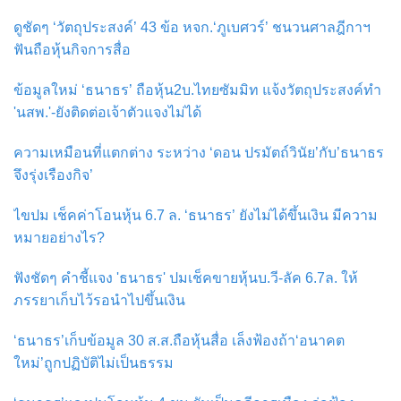
ดูชัดๆ ‘วัตถุประสงค์’ 43 ข้อ หจก.‘ภูเบศวร์’ ชนวนศาลฎีกาฯ
ฟันถือหุ้นกิจการสื่อ
ข้อมูลใหม่ ‘ธนาธร’ ถือหุ้น2บ.ไทยซัมมิท แจ้งวัตถุประสงค์ทำ
'นสพ.'-ยังติดต่อเจ้าตัวแจงไม่ได้
ความเหมือนที่แตกต่าง ระหว่าง ‘ดอน ปรมัตถ์วินัย’กับ’ธนาธร
จึงรุ่งเรืองกิจ’
ไขปม เช็คค่าโอนหุ้น 6.7 ล. ‘ธนาธร’ ยังไม่ได้ขึ้นเงิน มีความ
หมายอย่างไร?
ฟังชัดๆ คำชี้แจง 'ธนาธร' ปมเช็คขายหุ้นบ.วี-ลัค 6.7ล. ให้
ภรรยาเก็บไว้รอนำไปขึ้นเงิน
‘ธนาธร’เก็บข้อมูล 30 ส.ส.ถือหุ้นสื่อ เล็งฟ้องถ้า‘อนาคต
ใหม่’ถูกปฏิบัติไม่เป็นธรรม