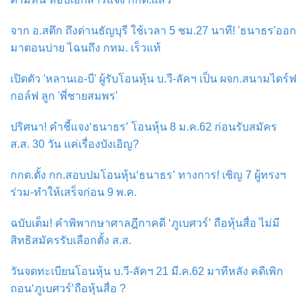
จาก อ.สตึก ถึงด่านธัญบุรี ใช้เวลา 5 ชม.27 นาที! 'ธนาธร'ออก
มาตอนบ่าย ไฉนถึง กทม. เร็วแท้
เปิดตัว 'หลานเอ-บี' ผู้รับโอนหุ้น บ.วี-ลัคฯ เป็น ผจก.สนามไดร์ฟ
กอล์ฟ ลูก 'พี่ชายสมพร'
ปริศนา! คำชี้แจง‘ธนาธร’ โอนหุ้น 8 ม.ค.62 ก่อนรับสมัคร
ส.ส. 30 วัน แค่เรื่องบังเอิญ?
กกต.ตั้ง กก.สอบปมโอนหุ้น‘ธนาธร’ ทางการ! เชิญ 7 ผู้ทรงฯ
ร่วม-ทำให้เสร็จก่อน 9 พ.ค.
ฉบับเต็ม! คำพิพากษาศาลฎีกาคดี ‘ภูเบศวร์’ ถือหุ้นสื่อ ไม่มี
สิทธิสมัครรับเลือกตั้ง ส.ส.
วันจดทะเบียนโอนหุ้น บ.วี-ลัคฯ 21 มี.ค.62 มาทีหลัง คดีเพิก
ถอน‘ภูเบศวร์’ถือหุ้นสื่อ ?