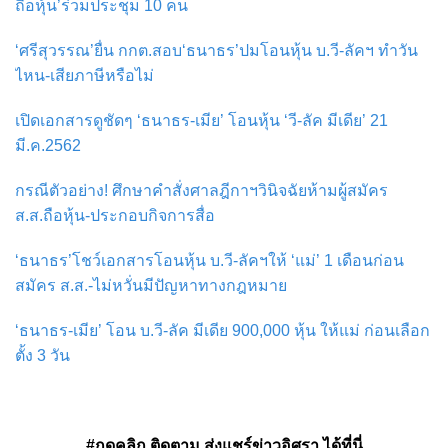
ถือหุ้น’ร่วมประชุม 10 คน
‘ศรีสุวรรณ’ยื่น กกต.สอบ‘ธนาธร’ปมโอนหุ้น บ.วี-ลัคฯ ทำวัน
ไหน-เสียภาษีหรือไม่
เปิดเอกสารดูชัดๆ ‘ธนาธร-เมีย’ โอนหุ้น ‘วี-ลัค มีเดีย’ 21
มี.ค.2562
กรณีตัวอย่าง! ศึกษาคำสั่งศาลฎีกาฯวินิจฉัยห้ามผู้สมัคร
ส.ส.ถือหุ้น-ประกอบกิจการสื่อ
‘ธนาธร’โชว์เอกสารโอนหุ้น บ.วี-ลัคฯให้ ‘แม่’ 1 เดือนก่อน
สมัคร ส.ส.-ไม่หวั่นมีปัญหาทางกฎหมาย
‘ธนาธร-เมีย’ โอน บ.วี-ลัค มีเดีย 900,000 หุ้น ให้แม่ ก่อนเลือก
ตั้ง 3 วัน
#กดคลิก ติดตาม ส่งแชร์ข่าวอิศรา ได้ที่นี่