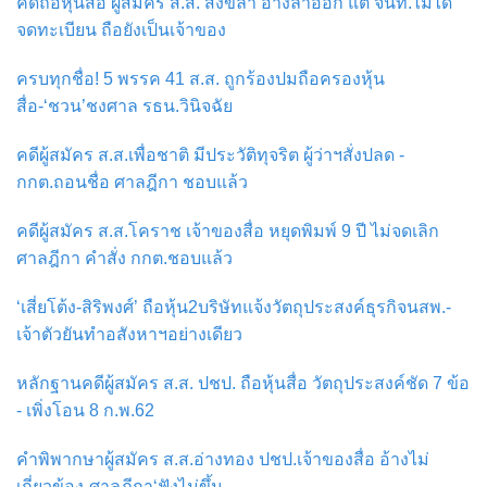
คดีถือหุ้นสื่อ ผู้สมัคร ส.ส. สงขลา อ้างลาออก แต่ จนท.ไม่ได้
จดทะเบียน ถือยังเป็นเจ้าของ
ครบทุกชื่อ! 5 พรรค 41 ส.ส. ถูกร้องปมถือครองหุ้น
สื่อ-‘ชวน’ชงศาล รธน.วินิจฉัย
คดีผู้สมัคร ส.ส.เพื่อชาติ มีประวัติทุจริต ผู้ว่าฯสั่งปลด -
กกต.ถอนชื่อ ศาลฎีกา ชอบแล้ว
คดีผู้สมัคร ส.ส.โคราช เจ้าของสื่อ หยุดพิมพ์ 9 ปี ไม่จดเลิก
ศาลฎีกา คำสั่ง กกต.ชอบแล้ว
‘เสี่ยโต้ง-สิริพงศ์’ ถือหุ้น2บริษัทแจ้งวัตถุประสงค์ธุรกิจนสพ.-
เจ้าตัวยันทำอสังหาฯอย่างเดียว
หลักฐานคดีผู้สมัคร ส.ส. ปชป. ถือหุ้นสื่อ วัตถุประสงค์ชัด 7 ข้อ
- เพิ่งโอน 8 ก.พ.62
คำพิพากษาผู้สมัคร ส.ส.อ่างทอง ปชป.เจ้าของสื่อ อ้างไม่
เกี่ยวข้อง-ศาลฎีกา‘ฟังไม่ขึ้น