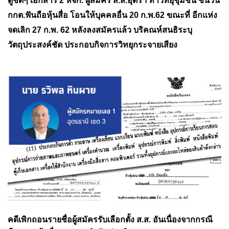
ดูชัดๆ เอกสาร 2 หจก. ผู้สมัคร ส.ส.อุดรฯ ทำ
วิทยุชุมชน ชนวน
กกต.ฟันถือหุ้นสื่อ โอนให้บุคคลอื่น 20 ก.พ.62 ขณะที่ อีกแห่ง
จดเลิก 27 ก.พ. 62 หลังลงสมัครแล้ว บริคณห์สนธิระบุ
วัตถุประสงค์ชัด ประกอบกิจการวิทยุกระจายเสียง
คดีเพิกถอนรายชื่อผู้สมัครรับเลือกตั้ง ส.ส. อันเนื่องจากกรณี