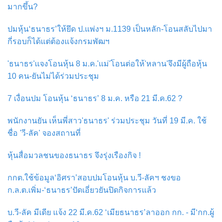
มากขึ้น?
ปมหุ้น‘ธนาธร’ให้ยึด ป.แพ่งฯ ม.1139 เป็นหลัก-โอนสลับไปมา
กี่รอบก็ได้แต่ต้องแจ้งกรมพัฒฯ
'ธนาธร'แจงโอนหุ้น 8 ม.ค.'แม่'โอนต่อให้'หลาน'จึงมีผู้ถือหุ้น
10 คน-ยันไม่ได้ร่วมประชุม
7 เงื่อนปม โอนหุ้น ‘ธนาธร’ 8 ม.ค. หรือ 21 มี.ค.62 ?
พนักงานยัน เห็นพี่สาว'ธนาธร' ร่วมประชุม วันที่ 19 มี.ค. ใช้
ชื่อ 'วี-ลัค' จองสถานที่
หุ้นสื่อมวลชนของธนาธร จึงรุ่งเรืองกิจ !
กกต.ใช้ข้อมูล‘อิศรา’สอบปมโอนหุ้น บ.วี-ลัคฯ ชงขอ
ก.ล.ต.เพิ่ม-‘ธนาธร’ปัดเอี่ยวยันปิดกิจการแล้ว
บ.วี-ลัค มีเดีย แจ้ง 22 มี.ค.62 ‘เมียธนาธร’ลาออก กก. - มี‘กก.ผู้