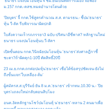
‘ธนาธร’แจงปมโอนหุ้น 4 ชม.ยันเป็นคดีการเมือง จ่อฟ้อง
ม.157 กกต.-คสช.หมดอำนาจโดนด้วย
'ปิยบุตร' จี้ กกต.ใช้สูตรคำนวณ ส.ส. ตามรธน.- ชี้ปม'ธนาธร'
หุ้น วี-ลัค รีบพิจารณาผิดปกติ
ใบสั่งความเร็วรถภรรยา3 ฉบับ-ปริศนาอีซี่พาส? หลักฐานใหม่
ธนาธร แจงปมโอนหุ้นบ.วี-ลัคฯ
เปิดขั้นตอน กกต.วินิจฉัยปมโอนหุ้น ’ธนาธร’ส่งศาลฎีกาชี้
ชะตา?ถ้าผิดคุก1-10ปี ตัดสิทธิ์20ปี
23 เม.ย.กกต.ถกต่อปมหุ้น'ธนาธร' เชื่อได้ข้อสรุปชัดเจน-ยังไม่
ถึงขั้นแจก'ใบเหลือง-ส้ม'
ผู้สมัครส.ส.บุรีรัมย์ ยัน 8 ม.ค.'ธนาธร' เข้ากทม.10.30 น.- 'ปิย
บุตร'แถลงใหม่กลับตอนสิบโมง
อนค.งัดหลักฐานโชว์ปมโอนหุ้ น‘ธนาธร’-หลาน 2 คนมาเพื่อ
ตามหนี้ หอบเอกสารแจง กกต.แล้ว