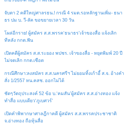
จับตา 2 คดีใหญ่ศาลรธน.! กรณี 4 รมต.รอหลักฐานเพิ่ม- ธนา
ธร ปม บ. วี-ลัค ขอขยายเวลา 30 วัน
โผล่อีกราย! ผู้สมัคร ส.ส.พรรค‘ธนาธร’เจ้าของสื่อ แจ้งเลิก
ทีหลัง กกต.ฟัน
เปิดคดีผู้สมัคร ส.ส.ระยอง พปชร. เจ้าของสื่อ - หยุดพิมพ์ 20 ปี
ไม่จดเลิก กกต.เชือด
กรณีศึกษา:ลงสมัคร ส.ส.นครศรีฯ ไม่ยอมทิ้งเก้าอี้ ส.จ. อ้างคำ
สั่ง 1/2557 หน.คสช. ออกไม่ได้
ชัดๆวัตถุประสงค์ 52 ข้อ บ.‘คมสัน’ผู้สมัคร ส.ส.อ่างทอง แจ้ง
ทำสื่อ แบบเดียว‘ภูเบศวร์’
เปิดคำพิพากษาศาลฎีกาคดี ผู้สมัคร ส.ส.พรรคประชาชาติ
จ.อ่างทอง ถือหุ้นสื่อ