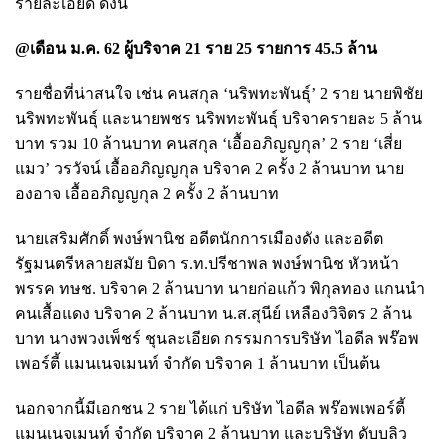
รายละเอียด ดังนี้
@เดือน ม.ค. 62 ผู้บริจาค 21 ราย 25 รายการ 45.5 ล้าน
รายชื่อที่น่าสนใจ เช่น คนสกุล ‘นริพทะพันธุ์’ 2 ราย นายพิชัย
นริพทะพันธุ์ และนายพชร นริพทะพันธุ์ บริจาครายละ 5 ล้าน
บาท รวม 10 ล้านบาท คนสกุล ‘เอื้ออภิญญกุล’ 2 ราย ‘เสี่ย
แมว’ วรวัจน์ เอื้ออภิญญกุล บริจาค 2 ครั้ง 2 ล้านบาท นาย
องอาจ เอื้ออภิญญกุล 2 ครั้ง 2 ล้านบาท
นายเสริมศักดิ์ พงษ์พานิช อดีตนักการเมืองดัง และอดีต
รัฐมนตรีหลายสมัย บิดา ร.ท.ปรีชาพล พงษ์พานิช หัวหน้า
พรรค ทษช. บริจาค 2 ล้านบาท นายก่อแก้ว พิกุลทอง แกนนำ
คนเสื้อแดง บริจาค 2 ล้านบาท น.ส.สุนีย์ เหลืองวิจิตร 2 ล้าน
บาท นางพวงเพ็ชร์ ชุนละเอียด กรรมการบริษัท ไอดีล พร๊อพ
เพอร์ตี้ แมนเนจเมนท์ จำกัด บริจาค 1 ล้านบาท เป็นต้น
นอกจากนี้มีเอกชน 2 ราย ได้แก่ บริษัท ไอดีล พร๊อพเพอร์ตี้
แมนเนจเมนท์ จำกัด บริจาค 2 ล้านบาท และบริษัท ดับบลิว