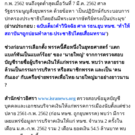
ก.พ. 2562 จนถึงจุดต่ำสุดเมื่อวันที่ 7 มี.ค. 2562 ศาล
รัฐธรรมนูญสั่งยุบพรรค ด้วยข้อหา ‘เป็นปฏิปักษ์กับระบอบการ
ปกครองประชาธิปไตยอันมีพระมหากษัตริย์ทรงเป็นประมุข’
(อ่านประกอบ :
ฉบับเต็ม!คำวินิจฉัย ศาล รธน.ยุบ ทษช. ‘ทำให้
สถาบันฯถูกบ่อนทำลาย-ประชาธิปไตยเสื่อมทราม’
)
ช่วงก่อนการเลือกตั้ง พรรคนี้คือหนึ่งในยุทธศาสตร์ ‘แตก
แบงก์พันเป็นแบงก์ร้อย’ ของ ‘นายใหญ่’ จากการตรวจสอบ
บัญชีรายชื่อผู้บริจาคเงินให้แก่พรรค ทษช. พบว่า หลายราย
ล้วนเป็นกรรมการบริหาร หรือสมาชิกพรรค และเป็น ‘คน
กันเอง’ กับเครือข่ายพรรคเพื่อไทย-นายใหญ่มาอย่างยาวนาน
?
สำนักข่าวอิศรา
www.isranews.org
ตรวจสอบข้อมูลบัญชี
บุคคลและเอกชนบริจาคเงินให้แก่พรรคการเมืองนับตั้งแต่ช่วง
ปลาย 2561-ก.พ. 2562 (ก่อน ทษช. ถูกยุบพรรค) พบว่า มีการ
เผยแพร่ข้อมูลการบริจาคเงินให้แก่ ทษช. จำนวน 2 ครั้งใน
เดือน ม.ค.-ก.พ. 2562 รวม 2 เดือน ยอดเงิน 54.5 ล้านบาท พบ