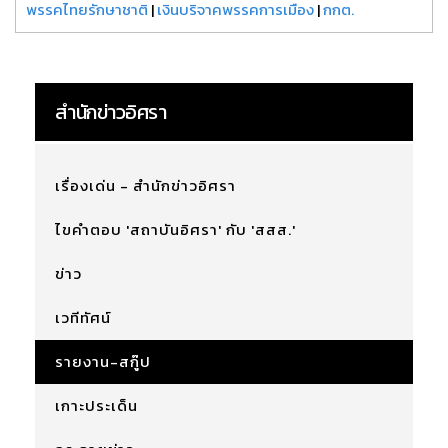
พรรคไทยรักษาชาติ
|
เงินบริจาคพรรคการเมือง
|
กกต.
สำนักข่าวอิศรา
เรื่องเด่น - สำนักข่าวอิศรา
ไขคำตอบ 'สถาบันอิศรา' กับ 'สสส.'
ข่าว
เวทีทัศน์
รายงาน-สกู๊ป
เกาะประเด็น