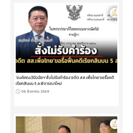
‘องค์คณะวินิจฉัยฯ’สั่งไม่รับคำร้อง‘อดีต สส.เพื่อไทย’ขอรื้อคดี
เรียกสินบน 5 ล.พิจารณาใหม่
06 สิงหาคม 2569