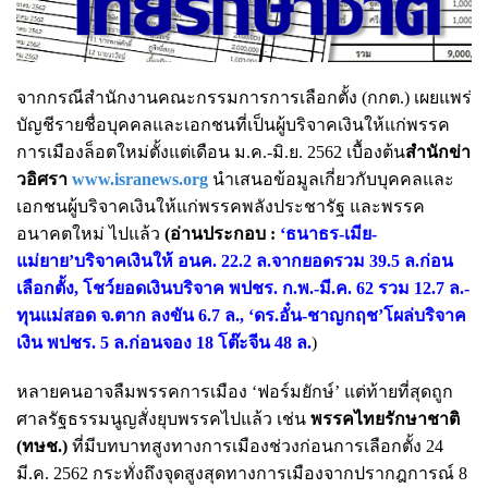
จากกรณีสำนักงานคณะกรรมการการเลือกตั้ง (กกต.) เผยแพร่
บัญชีรายชื่อบุคคลและเอกชนที่เป็นผู้บริจาคเงินให้แก่พรรค
การเมืองล็อตใหม่ตั้งแต่เดือน ม.ค.-มิ.ย. 2562 เบื้องต้น
สำนักข่า
วอิศรา
www.isranews.org
นำเสนอข้อมูลเกี่ยวกับบุคคลและ
เอกชนผู้บริจาคเงินให้แก่พรรคพลังประชารัฐ และพรรค
อนาคตใหม่ ไปแล้ว
(อ่านประกอบ :
‘ธนาธร-เมีย-
แม่ยาย’บริจาคเงินให้ อนค. 22.2 ล.จากยอดรวม 39.5 ล.ก่อน
เลือกตั้ง
,
โชว์ยอดเงินบริจาค พปชร. ก.พ.-มี.ค. 62 รวม 12.7 ล.-
ทุนแม่สอด จ.ตาก ลงขัน 6.7 ล.
,
‘ดร.อั๋น-ชาญกฤช’โผล่บริจาค
เงิน พปชร. 5 ล.ก่อนจอง 18 โต๊ะจีน 48 ล.
)
หลายคนอาจลืมพรรคการเมือง ‘ฟอร์มยักษ์’ แต่ท้ายที่สุดถูก
ศาลรัฐธรรมนูญสั่งยุบพรรคไปแล้ว เช่น
พรรคไทยรักษาชาติ
(ทษช.)
ที่มีบทบาทสูงทางการเมืองช่วงก่อนการเลือกตั้ง 24
มี.ค. 2562 กระทั่งถึงจุดสูงสุดทางการเมืองจากปรากฎการณ์ 8