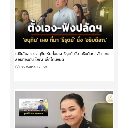
ไม่มีเส้นสาย! 'อนุทิน' รับตั้งเอง 'ธีรุตม์' นั่ง 'อธิบดีสถ.' ลั่น 'โกง
สอบท้องถิ่น' ใหญ่-เล็กโดนหมด
05 สิงหาคม 2569