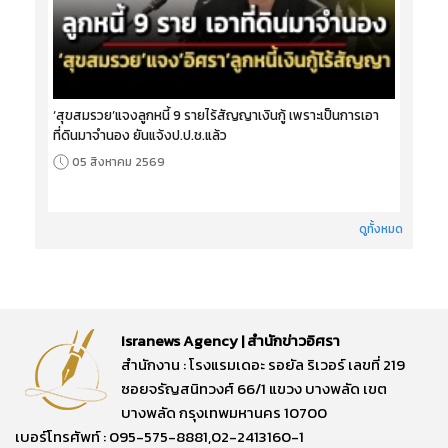
‘สุขสมรวย’แจงลูกหนี้ 9 รายไร้สัญญาเงินกู้ เพราะเป็นการเอา
ที่ดินมาจำนอง ยันแจ้งป.ป.ช.แล้ว
05 สิงหาคม 2569
ดูทั้งหมด
Isranews Agency | สำนักข่าวอิศรา
สำนักงาน : โรงแรมเดอะ รอยัล ริเวอร์ เลขที่ 219
ซอยจรัญสนิทวงศ์ 66/1 แขวง บางพลัด เขต
บางพลัด กรุงเทพมหานคร 10700
เบอร์โทรศัพท์ : 095-575-8881,02-2413160-1