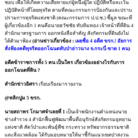
ชอบ เพื่อให้เกิดความเสียหายแก่ผู้หนึ่งผู้ใด ปฎิบัติหรือละเว้น
ปฎิบัติหน้าที่โดยทุจริต ตามที่คณะกรรมการป้องกันและปราบ
ปรามการทุจริตแห่งชาติ (คณะกรรมการ ป.ป.ช.) ชี้มูล ขณะที่
ผู้เกี่ยวข้องอีก 1 คนคือนายธวัชชัย ทับทิมทอง เจ้าหน้าที่ที่ดิน 4
สํานักมาตรฐานการ ออกหนังสือสําคัญ สังกัดกรมที่ดินยังไม่
ได้ตัวมาฟ้อง
(อ่านข่าวเกี่ยวข้อง :
เผยชื่อ 4 อดีต ขรก.! อัยการ
สั่งฟ้องคดีทุจริตออกโฉนดทับป่าอ่าวนาง จ.กระบี่-ขาด 1 คน
)
อดีตข้าราชการทั้ง 5 คน เป็นใคร เกี่ยวข้องอย่างไรกับการ
ออกโฉนดที่ดิน ?
สำนักข่าวอิศรา
เรียบเรียงมารายงาน
@พลิกปูม 5 ขรก.
นายสถาพร โกมาศจําเลยที่ 1
เป็นเจ้าพนักงานตําแหน่งนาย
ช่างสํารวจ 4 สํานักฟื้นฟูพัฒนาพื้นที่อนุรักษ์สังกัดกรมอุทยาน
แห่งชาติ สัตว์ป่าและพันธุ์พืช กระทรวง ทรัพยากรธรรมชาติ
และสิ่งแวดล้อม ได้รับมอบหมายให้มาชี้กันแนวเขตป่าสงวน