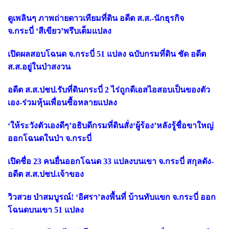
ดูเพลินๆ ภาพถ่ายดาวเทียมที่ดิน อดีต ส.ส.-นักธุรกิจ
จ.กระบี่
‘
สีเขียว
’
พรึบเต็มแปลง
เปิดผลสอบโฉนด จ.กระบี่
51 แปลง ฉบับกรมที่ดิน ชัด อดีต
ส.ส.อยู่ในป่าสงวน
อดีต ส.ส.ปชป.รับที่ดินกระบี่
2 ไร่ถูกดีเอสไอสอบเป็นของตัว
เอง-ร่วมหุ้นเพื่อนซื้อหลายแปลง
‘
ให้ระวังตัวเองดีๆ
’
อธิบดีกรมที่ดินสั่ง
‘
ผู้ร้อง
’
หลังรู้ชื่อขาใหญ่
ออกโฉนดในป่า จ.กระบี่
เปิดชื่อ
23 คนยื่นออกโฉนด 33 แปลงบนเขา จ.กระบี่ สกุลดัง-
อดีต ส.ส.ปชป.เจ้าของ
วิวสวย ป่าสมบูรณ์!
‘
อิศรา
’
ลงพื้นที่ บ้านทับแขก จ.กระบี่ ออก
โฉนดบนเขา
51 แปลง