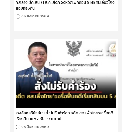
ก.กลาง ขีดเส้น 31 ส.ค. ส่งก.จังหวัดเพิกถอน 5,145 คนเอี่ยวโกง
สอบท้องถิ่น
06 สิงหาคม 2569
‘องค์คณะวินิจฉัยฯ’สั่งไม่รับคำร้อง‘อดีต สส.เพื่อไทย’ขอรื้อคดี
เรียกสินบน 5 ล.พิจารณาใหม่
06 สิงหาคม 2569