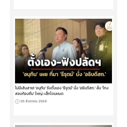
ไม่มีเส้นสาย! 'อนุทิน' รับตั้งเอง 'ธีรุตม์' นั่ง 'อธิบดีสถ.' ลั่น 'โกง
สอบท้องถิ่น' ใหญ่-เล็กโดนหมด
05 สิงหาคม 2569