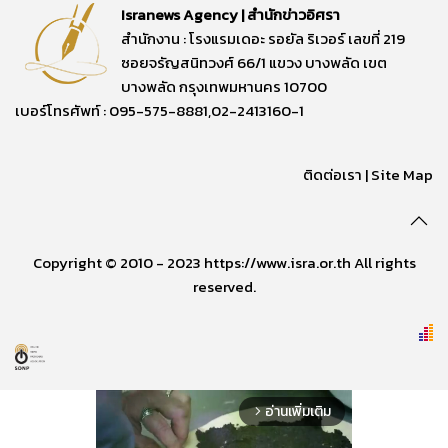
Isranews Agency | สำนักข่าวอิศรา
สำนักงาน : โรงแรมเดอะ รอยัล ริเวอร์ เลขที่ 219
ซอยจรัญสนิทวงศ์ 66/1 แขวง บางพลัด เขต
บางพลัด กรุงเทพมหานคร 10700
เบอร์โทรศัพท์ : 095-575-8881,02-2413160-1
ติดต่อเรา
|
Site Map
Copyright © 2010 - 2023 https://www.isra.or.th All rights
reserved.
อ่านเพิ่มเติม
arrow_forward_ios