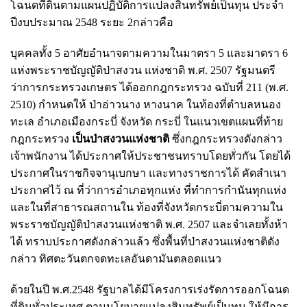
โฉนดที่ดินตามแผนปฏิบัติการแปลงสินทรัพย์เป็นทุน ประจํา
ปีงบประมาณ 2548 ระยะ 2กล่าวคือ
บุคคลทั้ง 5 อาศัยอํานาจตามความในมาตรา 5 และมาตรา 6
แห่งพระราชบัญญัติป่าสงวน แห่งชาติ พ.ศ. 2507 รัฐมนตรี
ว่าการกระทรวงเกษตร ได้ออกกฎกระทรวง ฉบับที่ 211 (พ.ศ.
2510) กําหนดให้ ป่าอ่าวนาง หางนาค ในท้องที่ตําบลหนอง
ทะเล อําเภอเมืองกระบี่ จังหวัด กระบี่ ในแนวเขตแผนที่ท้าย
กฎกระทรวง
เป็นป่าสงวนแห่งชาติ
ซึ่งกฎกระทรวงดังกล่าว
เจ้าพนักงาน ได้ประกาศให้ประชาชนทราบโดยทั่วกัน โดยได้
ประกาศในราชกิจจานุเบกษา และทางราชการได้ คัดสําเนา
ประกาศไว้ ณ ที่ว่าการอําเภอทุกแห่ง ที่ทําการกํานันทุกแห่ง
และในที่สาธารณสถานใน ท้องที่จังหวัดกระบี่ตามความใน
พระราชบัญญัติป่าสงวนแห่งชาติ พ.ศ. 2507 และจําเลยทั้งห้า
ได้ ทราบประกาศดังกล่าวแล้ว ซึ่งพื้นที่ป่าสงวนแห่งชาติดัง
กล่าว ทิศตะวันตกจดทะเลอันดามันตลอดแนว
ด้วยในปี พ.ศ.2548 รัฐบาลได้มีโครงการเร่งรัดการออกโฉนด
ที่ดินทั่วประเทศ ตามนโยบายแปลงสินทรัพย์เป็นทุน ให้มีการ