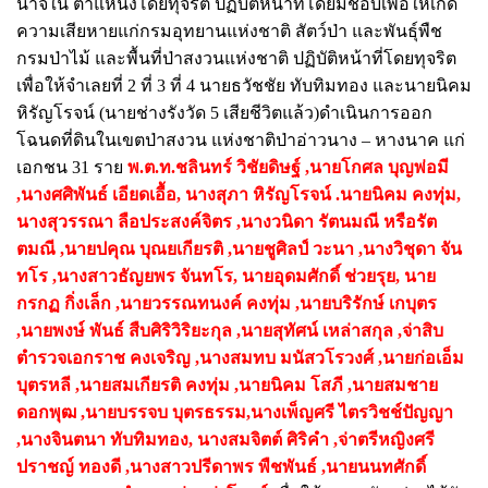
นาจใน ตําแหน่งโดยทุจริต ปฏิบัติหน้าที่โดยมิชอบเพื่อให้เกิด
ความเสียหายแก่กรมอุทยานแห่งชาติ สัตว์ป่า และพันธุ์พืช
กรมป่าไม้ และพื้นที่ป่าสงวนแห่งชาติ ปฏิบัติหน้าที่โดยทุจริต
เพื่อให้จําเลยที่ 2 ที่ 3 ที่ 4 นายธวัชชัย ทับทิมทอง และนายนิคม
หิรัญโรจน์ (นายช่างรังวัด 5 เสียชีวิตแล้ว)ดําเนินการออก
โฉนดที่ดินในเขตป่าสงวน แห่งชาติป่าอ่าวนาง – หางนาค แก่
เอกชน 31 ราย
พ.ต.ท.ชลินทร์ วิชัยดิษฐ์ ,นายโกศล บุญพ่อมี
,นางศศิพันธ์ เอียดเอื้อ, นางสุภา หิรัญโรจน์ .นายนิคม คงทุ่ม,
นางสุวรรณา ลือประสงค์จิตร ,นางวนิดา รัตนมณี หรือรัต
ตมณี ,นายปคุณ บุณยเกียรติ ,นายชูศิลป์ วะนา ,นางวิชุดา จัน
ทโร ,นางสาวธัญยพร จันทโร, นายอุดมศักดิ์ ช่วยรุย, นาย
กรกฏ กิ่งเล็ก ,นายวรรณทนงค์ คงทุ่ม ,นายบริรักษ์ เกบุตร
,นายพงษ์ พันธ์ สืบศิริวิริยะกุล ,นายสุทัศน์ เหล่าสกุล ,จ่าสิบ
ตํารวจเอกราช คงเจริญ ,นางสมทบ มนัสวโรวงศ์ ,นายก่อเอ็ม
บุตรหลี ,นายสมเกียรติ คงทุ่ม ,นายนิคม โสภี ,นายสมชาย
ดอกพุฒ ,นายบรรจบ บุตรธรรม,นางเพ็ญศรี ไตรวิชช์ปัญญา
,นางจินตนา ทับทิมทอง, นางสมจิตต์ ศิริคํา ,จ่าตรีหญิงศรี
ปราชญ์ ทองดี ,นางสาวปรีดาพร พืชพันธ์ ,นายนนทศักดิ์