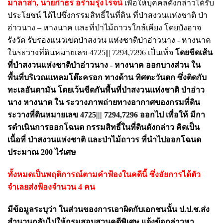
มาลาสา, นายกําธร อร่ามรุ่งโรจน์
เพื่อให้บุคคลดังกล่าวได้รับ
ประโยชน์ ได้ไปซึ่งกรรมสิทธิ์ในที่ดิน ที่ป่าสงวนแห่งชาติ ป่า
อ่าวนาง – หางนาค และที่ป่าไม้ถาวรใกล้เคียง โดยบังอาจ
รังวัด รับรองแนวเขตป่าสงวน แห่งชาติป่าอ่าวนาง - หางนาค
ในระวางที่ดินหมายเลข 4725||| 7294,7296 เป็นเท็จ
โดยขีดเส้น
ที่ป่าสงวนแห่งชาติป่าอ่าวนาง - หางนาค ออกบางส่วน ใน
พื้นที่บริเวณแหลมโต๊ะครอก ทางด้าน ทิศตะวันตก ซึ่งติดกับ
ทะเลอันดามัน โดยเว้นขีดกันพื้นที่ป่าสงวนแห่งชาติ ป่าอ่าว
นาง หางนาต ใน ระวางภาพถ่ายทางอากาศของกรมที่ดิน
ระวางที่ดินหมายเลข 4725||| 7294,7296 ออกไป เพื่อให้ มีกา
รดําเนินการออกโฉนด กรรมสิทธิ์ในที่ดินดังกล่าว คิดเป็น
เนื้อที่ ป่าสงวนแห่งชาติ และป่าไม้ถาวร ที่นําไปออกโฉนด
ประมาณ 200 ไร่เศษ
ทั้งหมดเป็นพฤติการณ์ตามคำฟ้องในคดีนี้ ซึ่งอัยการได้ตัว
จำเลยส่งฟ้องจำนวน 4 คน
มีข้อมูลระบุว่า ในส่วนของการเอาผิดกับเอกชนนั้น ป.ป.ช.ส่ง
สำนวนกลับไปให้กรมสอบสวนคดีพิเศษ แจ้งข้อกล่าวหา