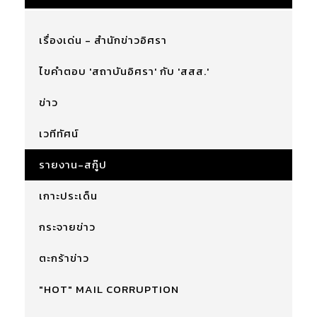
เรื่องเด่น - สำนักข่าวอิศรา
ไขคำตอบ 'สถาบันอิศรา' กับ 'สสส.'
ข่าว
เวทีทัศน์
รายงาน-สกู๊ป
เกาะประเด็น
กระจายข่าว
ตะกร้าข่าว
"HOT" MAIL CORRUPTION