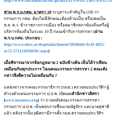
http://www.ratchakitcha.soc.go.th/DATA/PDF/2561/A/052/1.P
ส่วน พ.ร.บ.กสม. มาตรา 10
ระบุสาระสำคัญใน (18) ว่า
กรรมการ กสม. ต้องไม่มีลักษณะต้องห้ามเป็น หรือเคยเป็น
ส.ส. ส.ว. ข้าราชการการเมือง หรือสมาชิกสภาท้องถิ่นหรือผู้
บริหารท้องถิ่นในระยะ 10 ปี ก่อนเข้ารับการสรรหา
(อ่าน
พ.ร.บ.กสม. ประกอบ :
http://www.nhrc.or.th/getattachment/5856f4de-9c45-4855-
ac72-57121103665b/.aspx
)
เมื่อพิจารณาจากข้อกฎหมาย 2 ฉบับข้างต้น เห็นได้ว่าเขียน
เหมือนกันทุกประการ ไฉนคณะกรรมการสรรหา 2 คณะดัง
กล่าวจึงตีความไม่เหมือนกัน ?
แหล่งข่าวจากคณะกรรมาธิการ (กมธ.) ตรวจสอบประวัติฯ ผู้
ดำรงตำแหน่งกรรมการ ป.ป.ช. เปิดเผย
สำนักข่าวอิศรา
(
www.isranews.org
)
ว่า ภายหลังคณะกรรมการสรรหา
กรรมการ ป.ป.ช. เห็นชอบรายชื่อนายณัฐจักร และนายสุชาติ
แล้ว หลังจากนั้นวุฒิสภามีการตั้ง กมธ.ตรวจสอบประวัติฯ