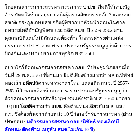
โดยคณะกรรมการสรรหา กรรมการ ป.ป.ช. มีมติให้นายณัฐ
จักร ปัทมสิงห์ ณ อยุธยา อดีตผู้ตรวจอัยการ ระดับ 7 และนาย
สุชาติ ตระกูลเกษมสุข อดีตผู้พิพากษาหัวหน้าคณะในศาล
อุทธรณ์คดีชำนัญพิเศษ และอดีต สนช. ปี 2559-2562 ผ่าน
คุณสมบัติและไม่มีลักษณะต้องห้ามในการดำรงตำแหน่ง
กรรมการ ป.ป.ช. ตาม พ.ร.บ.ประกอบรัฐธรรมนูญว่าด้วยการ
ป้องกันและปราบปรามการทุจริต พ.ศ. 2561
อย่างไรก็ดีคณะกรรมการสรรหา กสม. ที่ประชุมนัดแรกเมื่อ
วันที่ 29 พ.ค. 2563 ที่ผ่านมา มีมติเสียงข้างมากว่า พล.อ.นิพัทธ์
ทองเล็ก อดีตปลัดกระทรวงกลาโหม และอดีต สนช. ปี 2557-
2562 มีลักษณะต้องห้ามตาม พ.ร.บ.ประกอบรัฐธรรมนูญว่า
ด้วยคณะกรรมการสิทธิมนุษยชนแห่งชาติ พ.ศ. 2560 มาตรา
10 (18) โดยตีความว่า สนช. คือตำแหน่งเดียวกับ ส.ส. และ
ส.ว. ซึ่งต้องพ้นจากตำแหน่ง 10 ปีก่อนเข้ารับการสรรหา
(อ่าน
ประกอบ :
มติกรรมการสรรหา กสม.’นิพัทธ์ ทองเล็ก’มี
ลักษณะต้องห้าม เหตุพ้น สนช.ไม่เกิน 10 ปี
)