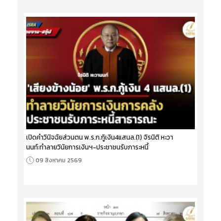
เปิดคำวินิจฉัยส่วนตน พ.ร.ก.กู้เงิน4แสนล.(1) จิรนิติ หะวา
นนท์:ทำลายวินัยการเงินฯ-ประชาชนรับภาระหนี้
09 สิงหาคม 2569