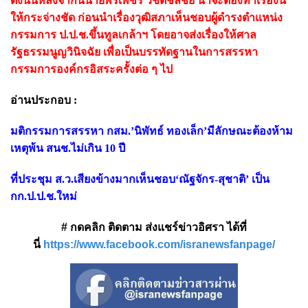
ดังนั้นหลังจากนี้นายพรเพชร วิชิตชลชัย น่าจะต้องทำเรื่องนี้
ให้กระจ่างชัด ก่อนนำเรื่องวุฒิสภาเห็นชอบผู้ดำรงตำแหน่ง
กรรมการ ป.ป.ช.ขึ้นทูลเกล้าฯ โดยอาจส่งเรื่องให้ศาล
รัฐธรรมนูญวินิจฉัย เพื่อเป็นบรรทัดฐานในการสรรหา
กรรมการองค์กรอิสระครั้งต่อ ๆ ไป
อ่านประกอบ :
มติกรรมการสรรหา กสม.’นิพัทธ์ ทองเล็ก’มีลักษณะต้องห้าม
เหตุพ้น สนช.ไม่เกิน 10 ปี
ที่ประชุม ส.ว.เสียงข้างมากเห็นชอบ‘ณัฐจักร-สุชาติ’ เป็น
กก.ป.ป.ช.ใหม่
# กดคลิก ติดตาม ส่งแชร์ข่าวอิศรา ได้ที่
นี่
https://www.facebook.com/isranewsfanpage/