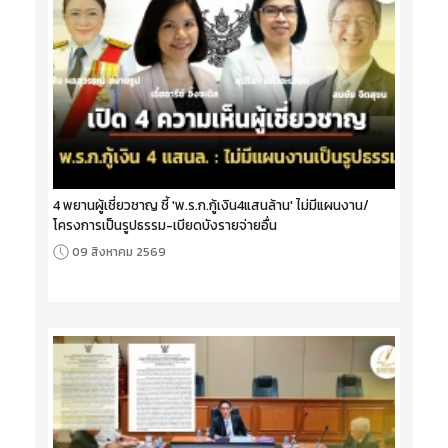
4 พยานผู้เชี่ยวชาญ ชี้ 'พ.ร.ก.กู้เงิน4แสนล้าน' ไม่มีแผนงาน/
โครงการเป็นรูปธรรม-เบียดบังรายจ่ายอื่น
09 สิงหาคม 2569