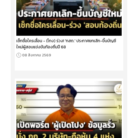
เช็กชื่อใครเลื่อน - (โกง) ร่วง! 'กสถ.' ประกาศยกเลิก-ขึ้นบัญชี
ใหม่ผู้สอบแข่งขันท้องถิ่นปี 68
08 สิงหาคม 2569