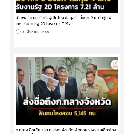
เปิดพอร์ต ธนารัตน์-ผู้เปิดโปง ข้อมูลรั่ว นั่งกก. 2 บ. ถือหุ้น 4
แห่ง รับงานรัฐ 20 โครงการ 7.21 ล.
07 สิงหาคม 2569
ก.กลาง ขีดเส้น 31 ส.ค. ส่งก.จังหวัดเพิกถอน 5,145 คนเอี่ยวโกง